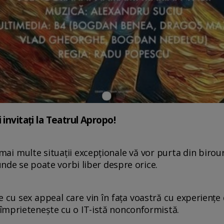
 invitați la Teatrul Apropo!
 mai multe situații excepționale vă vor purta din birou
 unde se poate vorbi liber despre orice.
cu sex appeal care vin în fața voastră cu experiențe de
împrietenește cu o IT-istă nonconformistă.