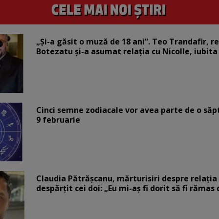
„Și-a găsit o muză de 18 ani”. Teo Trandafir, r
Botezatu și-a asumat relația cu Nicolle, iubita
Cinci semne zodiacale vor avea parte de o săp
9 februarie
Claudia Pătrășcanu, mărturisiri despre relația 
despărțit cei doi: „Eu mi-aș fi dorit să fi rămas