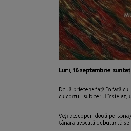
Luni, 16 septembrie, sunteți
Două prietene față în față cu
cu cortul, sub cerul înstelat,
Veți descoperi două personaje 
tânără avocată debutantă se 