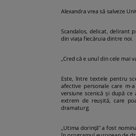
Alexandra vrea să salveze Univ
Scandalos, delicat, delirant 
din viața fiecăruia dintre noi.
„Cred că e unul din cele mai 
Este, între textele pentru s
afective personale care m-a 
versiune scenică și după ce
extrem de reușită, care poa
dramaturg.
„Utima dorință” a fost nomina
în programul european de dra