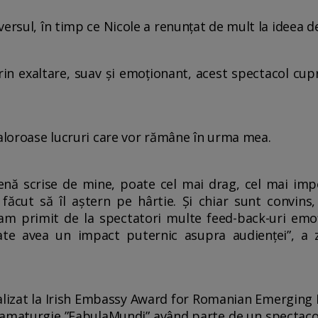
ersul, în timp ce Nicole a renunțat de mult la ideea de
prin exaltare, suav și emoționant, acest spectacol cu
valoroase lucruri care vor rămâne în urma mea.
cenă scrise de mine, poate cel mai drag, cel mai impo
făcut să îl aștern pe hârtie. Și chiar sunt convins
 am primit de la spectatori multe feed-back-uri emo
te avea un impact puternic asupra audienței”, a 
lizat la Irish Embassy Award for Romanian Emerging P
maturgie ”FabulaMundi” având parte de un spectacol l