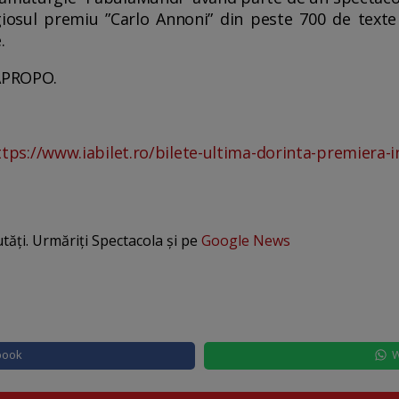
giosul premiu ”Carlo Annoni” din peste 700 de texte
.
 APROPO.
ttps://www.iabilet.ro/bilete-ultima-dorinta-premiera-i
utăți. Urmăriți Spectacola și pe
Google News
book
W