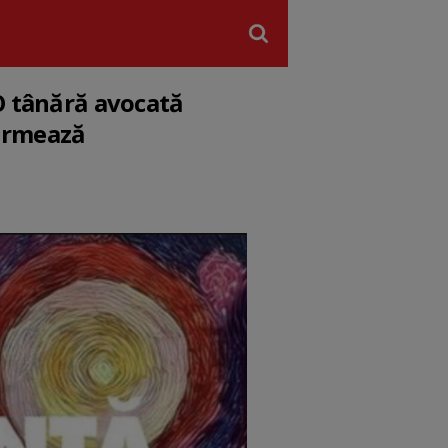
 O tânără avocată
 urmează