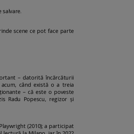
 salvare.
prinde scene ce pot face parte
rtant – datorită încărcăturii
, acum, când există o a treia
ționante – că este o poveste
zis Radu Popescu, regizor și
laywright (2010); a participat
ectură la Milano, iar în 2022