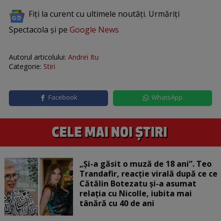
Fiți la curent cu ultimele noutăți. Urmăriți
Spectacola și pe
Google News
Autorul articolului:
Andrei Itu
Categorie:
Stiri
Facebook
WhatsApp
„Și-a găsit o muză de 18 ani”. Teo
Trandafir, reacție virală după ce ce
Cătălin Botezatu și-a asumat
relația cu Nicolle, iubita mai
tânără cu 40 de ani