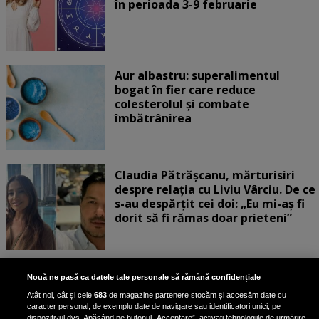
în perioada 3-9 februarie
Aur albastru: superalimentul
bogat în fier care reduce
colesterolul și combate
îmbătrânirea
Claudia Pătrășcanu, mărturisiri
despre relația cu Liviu Vârciu. De ce
s-au despărțit cei doi: „Eu mi-aș fi
dorit să fi rămas doar prieteni”
„Turbați când vedeți corpul ăsta”.
Nouă ne pasă ca datele tale personale să rămână confidențiale
Rux a răbufnit după ce a fost
Atât noi, cât și cele
683
de magazine partenere stocăm și accesăm date cu
criticată că a pozat în costum de
caracter personal, de exemplu date de navigare sau identificatori unici, pe
baie, cu formele la vedere
dispozitivul dvs. Apăsând pe butonul „Acceptare”, activați tehnologiile de urmărire