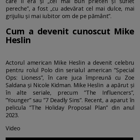
care îi era și „cel mai bun prieten și suflet
pereche”, a fost „cu adevărat cel mai dulce, mai
grijuliu și mai iubitor om de pe pământ”.
Cum a devenit cunoscut Mike
Heslin
Actorul american Mike Heslin a devenit celebru
pentru rolul Polo din serialul american ”Special
Ops: Lioness”, în care juca împreună cu Zoe
Saldana şi Nicole Kidman. Mike Heslin a apărut şi
în alte seriale, precum ”The Influencers”,
”Younger” sau ”7 Deadly Sins”. Recent, a aparut în
pelicula ”The Holiday Proposal Plan” din anul
2023.
Video