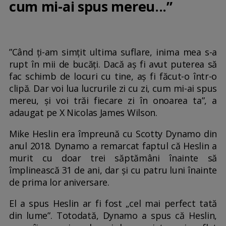
cum mi-ai spus mereu...”
”Când ţi-am simţit ultima suflare, inima mea s-a
rupt în mii de bucăţi. Dacă aş fi avut puterea să
fac schimb de locuri cu tine, aş fi făcut-o într-o
clipă. Dar voi lua lucrurile zi cu zi, cum mi-ai spus
mereu, şi voi trăi fiecare zi în onoarea ta”, a
adaugat pe X Nicolas James Wilson.
Mike Heslin era împreună cu Scotty Dynamo din
anul 2018. Dynamo a remarcat faptul că Heslin a
murit cu doar trei săptămâni înainte să
împlinească 31 de ani, dar și cu patru luni înainte
de prima lor aniversare.
El a spus Heslin ar fi fost „cel mai perfect tată
din lume”. Totodată, Dynamo a spus că Heslin,