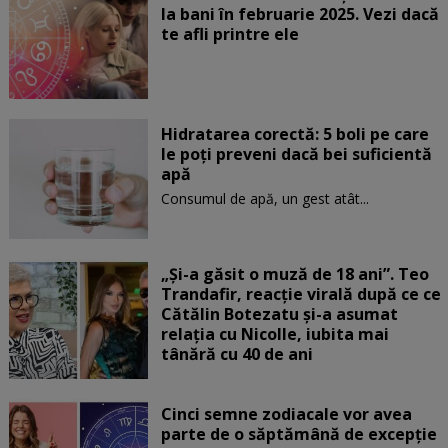
la bani în februarie 2025. Vezi dacă
te afli printre ele
Hidratarea corectă: 5 boli pe care
le poți preveni dacă bei suficientă
apă
Consumul de apă, un gest atât...
„Și-a găsit o muză de 18 ani”. Teo
Trandafir, reacție virală după ce ce
Cătălin Botezatu și-a asumat
relația cu Nicolle, iubita mai
tânără cu 40 de ani
Cinci semne zodiacale vor avea
parte de o săptămână de excepție