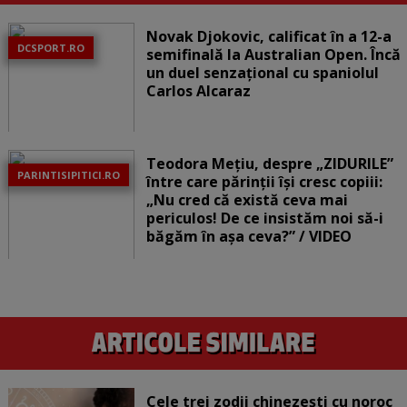
Novak Djokovic, calificat în a 12-a
DCSPORT.RO
semifinală la Australian Open. Încă
un duel senzațional cu spaniolul
Carlos Alcaraz
Teodora Mețiu, despre „ZIDURILE”
PARINTISIPITICI.RO
între care părinții își cresc copiii:
„Nu cred că există ceva mai
periculos! De ce insistăm noi să-i
băgăm în așa ceva?” / VIDEO
Cele trei zodii chinezești cu noroc