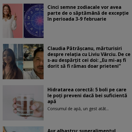
Cinci semne zodiacale vor avea
parte de o săptămână de excepție
în perioada 3-9 februarie
Claudia Pătrășcanu, mărturisiri
despre relația cu Liviu Vârciu. De ce
s-au despărțit cei doi: „Eu mi-aș fi
dorit să fi rămas doar prieteni”
Hidratarea corectă: 5 boli pe care
le poți preveni dacă bei suficientă
apă
Consumul de apă, un gest atât...
Aur albastru: superalimentul