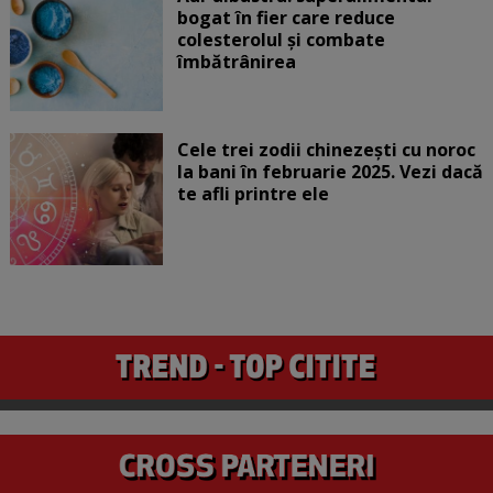
bogat în fier care reduce
colesterolul și combate
îmbătrânirea
Cele trei zodii chinezești cu noroc
la bani în februarie 2025. Vezi dacă
te afli printre ele