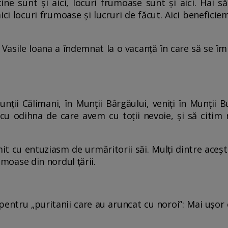
iscine sunt și aici, locuri frumoase sunt și aici. Ha
 aici locuri frumoase și lucruri de făcut. Aici benefic
e Vasile Ioana a îndemnat la o vacanță în care să se î
Munții Călimani, în Munții Bârgăului, veniți în Munții 
cu odihna de care avem cu toții nevoie, și să citi
mit cu entuziasm de urmăritorii săi. Mulți dintre aceșt
rumoase din nordul țării.
entru „puritanii care au aruncat cu noroi”: Mai ușor c