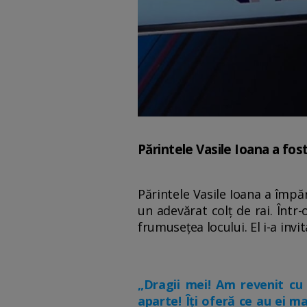
Părintele Vasile Ioana a fos
Părintele Vasile Ioana a împăr
un adevărat colț de rai. Într
frumusețea locului. El i-a inv
„Dragii mei! Am revenit cu
aparte! Îți oferă ce au ei m