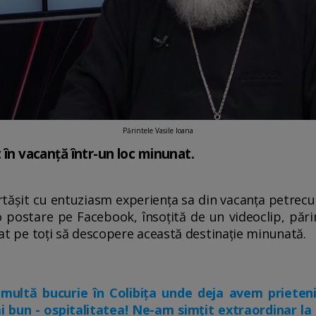
Părintele Vasile Ioana
t în vacanță într-un loc minunat.
tășit cu entuziasm experiența sa din vacanța petrecută
-o postare pe Facebook, însoțită de un videoclip, părin
itat pe toți să descopere această destinație minunată.
 multă bucurie în Colibița unde deja avem prieten
ai bun - ospitalitatea! Ne-am simțit extraordinar la 