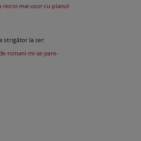
-noroi-mai-usor-cu-pianul-
 strigător la cer:
de-romani-mi-se-pare-