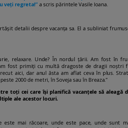
Nu veți regreta!”
a scris părintele Vasile Ioana.
rtășit detalii despre vacanța sa. El a subliniat frumu
rie, relaxare. Unde? În nordul țării. Am fost în f
am fost primiți cu multă dragoste de dragii noștri f
ecut aici, dar anul ăsta am aflat ceva în plus. Strat
 peste 2000 de metri, în Soveja sau în Breaza.”
tre toți cei care își planifică vacanțele să aleagă d
iple ale acestor locuri.
nde este mai răcoare, unde este pace, unde sunt 