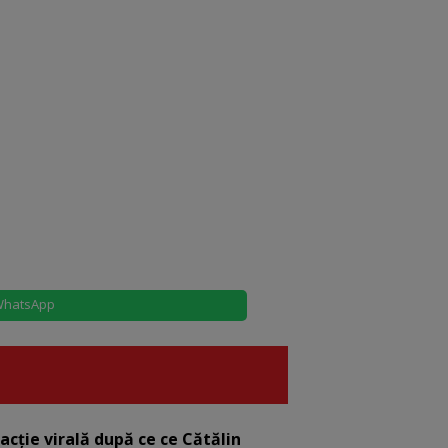
hatsApp
eacție virală după ce ce Cătălin