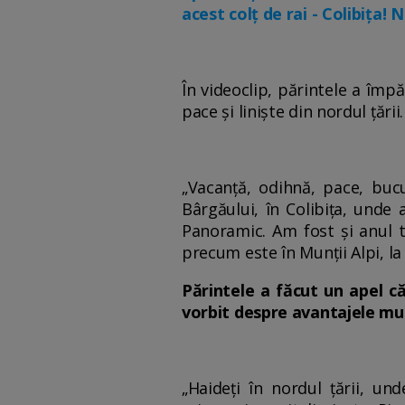
acest colț de rai - Colibița! 
În videoclip, părintele a împă
pace și liniște din nordul țării.
„Vacanță, odihnă, pace, bucu
Bârgăului, în Colibița, unde 
Panoramic. Am fost și anul tr
precum este în Munții Alpi, la
Părintele a făcut un apel că
vorbit despre avantajele mult
„Haideți în nordul țării, u