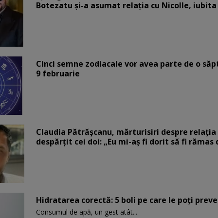
Botezatu și-a asumat relația cu Nicolle, iubita
Cinci semne zodiacale vor avea parte de o săp
9 februarie
Claudia Pătrășcanu, mărturisiri despre relația 
despărțit cei doi: „Eu mi-aș fi dorit să fi rămas
Hidratarea corectă: 5 boli pe care le poți prev
Consumul de apă, un gest atât...