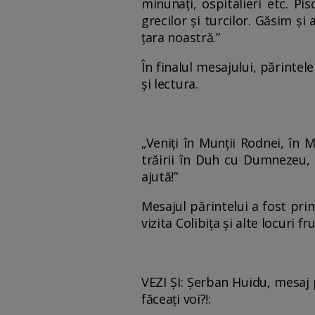
minunați, ospitalieri etc. P
grecilor și turcilor. Găsim și
țara noastră.”
În finalul mesajului, părintel
și lectura.
„Veniți în Munții Rodnei, în 
trăirii în Duh cu Dumnezeu, 
ajută!”
Mesajul părintelui a fost pri
vizita Colibița și alte locuri f
VEZI ȘI: Șerban Huidu, mesaj p
făceați voi?!: