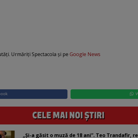
utăți. Urmăriți Spectacola și pe
Google News
book
W
„Și-a găsit o muză de 18 ani”. Teo Trandafir, r