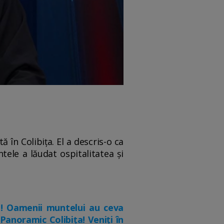
 în Colibița. El a descris-o ca
tele a lăudat ospitalitatea și
i! Oamenii muntelui au ceva
Panoramic Colibița! Veniți în