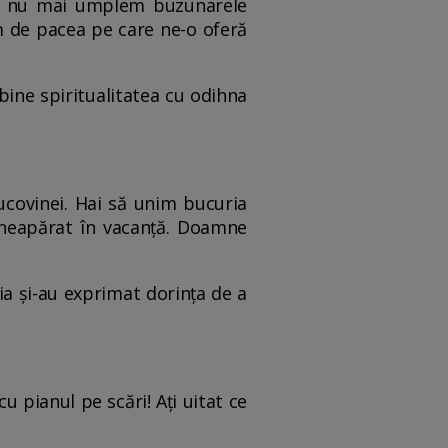
i să nu mai umplem buzunarele
iem de pacea pe care ne-o oferă
mbine spiritualitatea cu odihna
Bucovinei. Hai să unim bucuria
m neapărat în vacanță. Doamne
ia și-au exprimat dorința de a
u pianul pe scări! Ați uitat ce