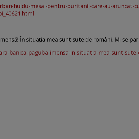
rban-huidu-mesaj-pentru-puritanii-care-au-aruncat-cu
voi_40621.html
mensă! În situația mea sunt sute de români. Mi se pare
ara-banica-paguba-imensa-in-situatia-mea-sunt-sute-