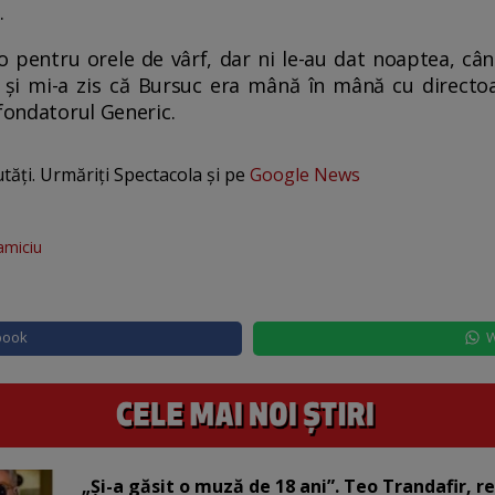
.
 pentru orele de vârf, dar ni le-au dat noaptea, când
și mi-a zis că Bursuc era mână în mână cu directoa
 fondatorul Generic.
utăți. Urmăriți Spectacola și pe
Google News
amiciu
book
W
„Și-a găsit o muză de 18 ani”. Teo Trandafir, r