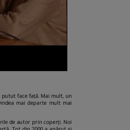
u putut face față. Mai mult, un
 vindea mai departe mult mai
ile de autor prin coperți. Noi
rtă. Tot din 2000 a apărut și