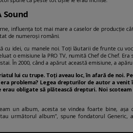
A Sound
, influența tot mai mare a caselor de producție cât 
ltat de numeroși români.
ță cu idei, cu manele noi. Toți lăutarii de frunte cu voc
luat o emisiune la PRO TV, numită Chef de Chef. Era s
xistai. În 2000, când a apărut această emisiune, a apă
iatul lui cu trupe. Toți aveau loc, în afară de noi. 
 era problema? Legea drepturilor de autor a venit în
ie erau obligate să plătească drepturi. Noi scotea
eam un album, acesta se vindea foarte bine, așa
ptau următorul album”, spune fondatorul Generic,