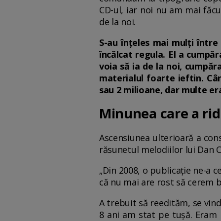
CD-ul, iar noi nu am mai făcu
de la noi.
S-au înțeles mai mulți între
încălcat regula. El a cumpăr
voia să ia de la noi, cumpăra
materialul foarte ieftin. C
sau 2 milioane, dar multe er
Minunea care a rid
Ascensiunea ulterioară a cons
răsunetul melodiilor lui Dan C
„Din 2008, o publicație ne-a c
că nu mai are rost să cerem ba
A trebuit să reedităm, se vin
8 ani am stat pe tușă. Eram 