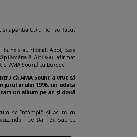
și apariția CD-urilor au făcut
i bune s-au ridicat. Apoi, casa
ăptămânală. Aici s-au afirmat
rut și AMA Sound cu Bursuc.
Pentru că AMA Sound a vrut să
 jurul anului 1996, iar odată
m cam un album pe an și două
 cum se întâmplă și acum cu
 acuzându-l pe Dan Bursuc de