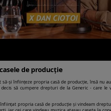
 casele de producție
t să-și înființeze propria casă de producție, însă nu a
a decis să cumpere drepturi de la Generic - care le
.
înființat propria casă de producție și vindeam dreptur
ți, iar cei care vindeau muzica atașau caseta la cope