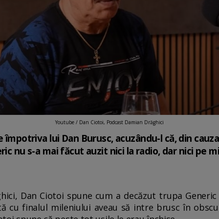
Youtube / Dan Ciotoi, Podcast Damian Drăghici
e împotriva lui Dan Burusc, acuzându-l că, din cauza 
ic nu s-a mai făcut auzit nici la radio, dar nici pe 
hici, Dan Ciotoi spune cum a decăzut trupa Generic l
tă cu finalul mileniului aveau să intre brusc în obsc
otoi spune că peste tot ușile le erau închise.