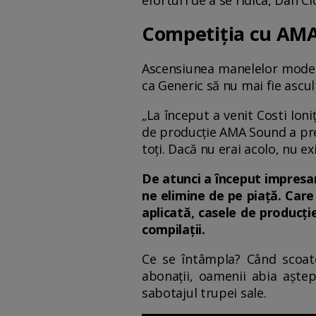
Competiția cu AM
Ascensiunea manelelor moderne
ca Generic să nu mai fie ascu
„La început a venit Costi Ioni
de producție AMA Sound a pre
toți. Dacă nu erai acolo, nu e
De atunci a început impresar
ne elimine de pe piață. Care
aplicată, casele de producț
compilații.
Ce se întâmpla? Când scoat
abonații, oamenii abia aște
sabotajul trupei sale.