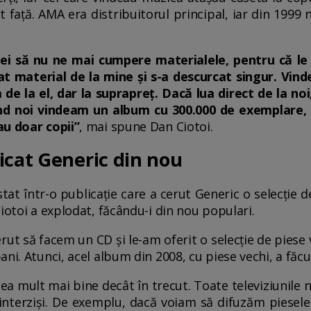
t față. AMA era distribuitorul principal, iar din 1999 
 ei să nu ne mai cumpere materialele, pentru că le
at material de la mine și s-a descurcat singur. Vin
 de la el, dar la suprapreț. Dacă lua direct de la no
ând noi vindeam un album cu 300.000 de exemplare, 
au doar copii”
, mai spune Dan Ciotoi.
icat Generic din nou
tat într-o publicație care a cerut Generic o selecție d
iotoi a explodat, făcându-i din nou populari.
erut să facem un CD și le-am oferit o selecție de piese
ni. Atunci, acel album din 2008, cu piese vechi, a făcu
dea mult mai bine decât în trecut. Toate televiziunile 
interziși. De exemplu, dacă voiam să difuzăm piesele 