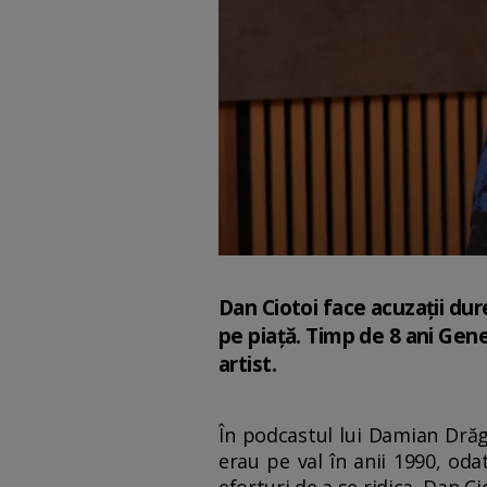
Dan Ciotoi face acuzații dur
pe piață. Timp de 8 ani Gener
artist.
În podcastul lui Damian Drăg
erau pe val în anii 1990, oda
eforturi de a se ridica, Dan Ci