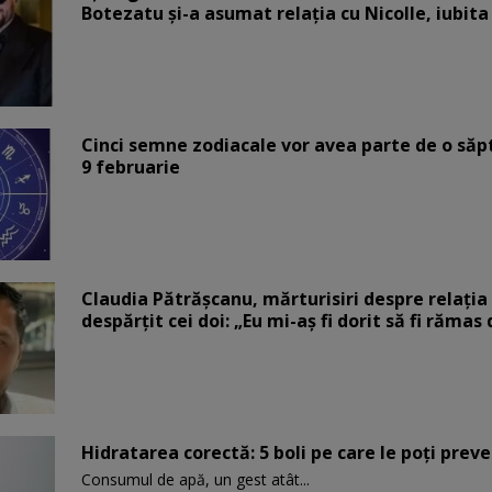
Botezatu și-a asumat relația cu Nicolle, iubita
Cinci semne zodiacale vor avea parte de o săp
9 februarie
Claudia Pătrășcanu, mărturisiri despre relația 
despărțit cei doi: „Eu mi-aș fi dorit să fi rămas
Hidratarea corectă: 5 boli pe care le poți prev
Consumul de apă, un gest atât...