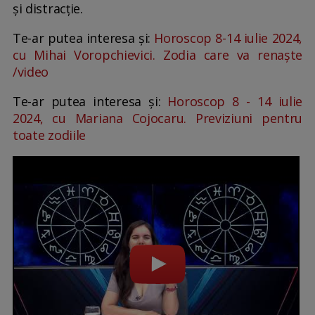
și distracție.
Te-ar putea interesa și:
Horoscop 8-14 iulie 2024,
cu Mihai Voropchievici. Zodia care va renaște
/video
Te-ar putea interesa și:
Horoscop 8 - 14 iulie
2024, cu Mariana Cojocaru. Previziuni pentru
toate zodiile