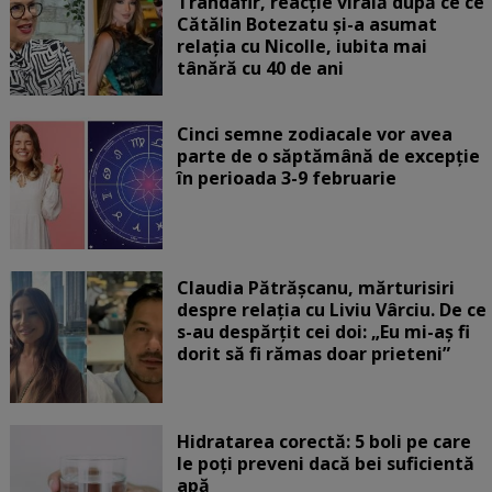
Trandafir, reacție virală după ce ce
Cătălin Botezatu și-a asumat
relația cu Nicolle, iubita mai
tânără cu 40 de ani
Cinci semne zodiacale vor avea
parte de o săptămână de excepție
în perioada 3-9 februarie
Claudia Pătrășcanu, mărturisiri
despre relația cu Liviu Vârciu. De ce
s-au despărțit cei doi: „Eu mi-aș fi
dorit să fi rămas doar prieteni”
Hidratarea corectă: 5 boli pe care
le poți preveni dacă bei suficientă
apă