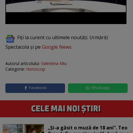
Fiți la curent cu ultimele noutăți. Urmăriți
Spectacola și pe
Google News
Autorul articolului:
Valentina Miu
Categorie:
Horoscop
Facebook
WhatsApp
„Și-a găsit o muză de 18 ani”. Teo