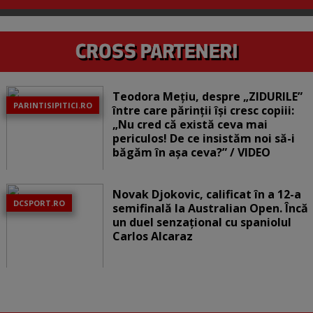
Teodora Mețiu, despre „ZIDURILE”
PARINTISIPITICI.RO
între care părinții își cresc copiii:
„Nu cred că există ceva mai
periculos! De ce insistăm noi să-i
băgăm în așa ceva?” / VIDEO
Novak Djokovic, calificat în a 12-a
DCSPORT.RO
semifinală la Australian Open. Încă
un duel senzațional cu spaniolul
Carlos Alcaraz