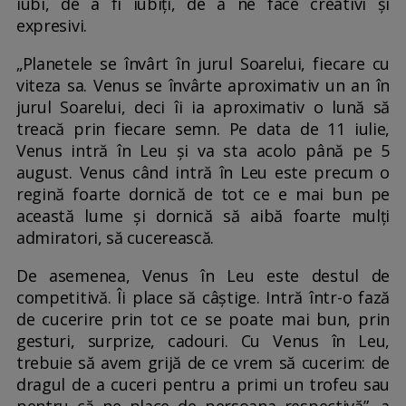
iubi, de a fi iubiți, de a ne face creativi și
expresivi.
„Planetele se învârt în jurul Soarelui, fiecare cu
viteza sa. Venus se învârte aproximativ un an în
jurul Soarelui, deci îi ia aproximativ o lună să
treacă prin fiecare semn. Pe data de 11 iulie,
Venus intră în Leu și va sta acolo până pe 5
august. Venus când intră în Leu este precum o
regină foarte dornică de tot ce e mai bun pe
această lume și dornică să aibă foarte mulți
admiratori, să cucerească.
De asemenea, Venus în Leu este destul de
competitivă. Îi place să câștige. Intră într-o fază
de cucerire prin tot ce se poate mai bun, prin
gesturi, surprize, cadouri. Cu Venus în Leu,
trebuie să avem grijă de ce vrem să cucerim: de
dragul de a cuceri pentru a primi un trofeu sau
pentru că ne place de persoana respectivă”, a