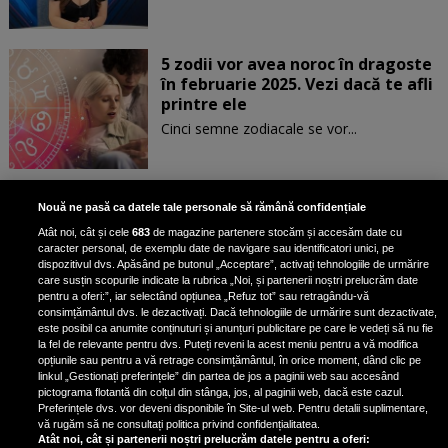
5 zodii vor avea noroc în dragoste
în februarie 2025. Vezi dacă te afli
printre ele
Cinci semne zodiacale se vor...
Patru zodii primesc un mesaj
Nouă ne pasă ca datele tale personale să rămână confidențiale
special de la Univers pe 30
Atât noi, cât și cele
683
de magazine partenere stocăm și accesăm date cu
ianuarie. Vezi dacă te afli printre
caracter personal, de exemplu date de navigare sau identificatori unici, pe
ele
dispozitivul dvs. Apăsând pe butonul „Acceptare”, activați tehnologiile de urmărire
care susțin scopurile indicate la rubrica „Noi, și partenerii noștri prelucrăm date
pentru a oferi:”, iar selectând opțiunea „Refuz tot” sau retragându-vă
consimțământul dvs. le dezactivați. Dacă tehnologiile de urmărire sunt dezactivate,
este posibil ca anumite conținuturi și anunțuri publicitare pe care le vedeți să nu fie
3 zodii ale căror dorințe devin
la fel de relevante pentru dvs. Puteți reveni la acest meniu pentru a vă modifica
realitate pe 29 ianuarie 2025. Vezi
opțiunile sau pentru a vă retrage consimțământul, în orice moment, dând clic pe
linkul „Gestionați preferințele” din partea de jos a paginii web sau accesând
dacă te afli printre cei norocoși
pictograma flotantă din colțul din stânga, jos, al paginii web, dacă este cazul.
Preferințele dvs. vor deveni disponibile în Site-ul web. Pentru detalii suplimentare,
vă rugăm să ne consultați politica privind confidențialitatea.
Atât noi, cât și partenerii noștri prelucrăm datele pentru a oferi: