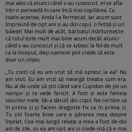
mai ales că atunci când s-au cunoscut, el se afla
într-o perioadă în care încă mai copilărea. Cu
toate acestea, Anda l-a fermecat, iar acum sunt
împreună de opt ani și au doi copii, o fetiță și un
băiețel. Mai mult de atât, bărbatul mărturisește
că totul este mult mai bine acum decât atunci
când s-au cunoscut și că se iubesc la fel de mult
ca la început, deși oamenii pot crede că este
doar un clișeu.
„Tu crezi că eu am vrut să mă opresc la ea? Nu
am vrut. Eu am vrut să meargă treaba cum era.
Nu ai de unde să știi când sare Cupidon de pe un
norișor și te vede fericit. A fost și este femeia
visurilor mele. Mi-a dăruit doi copii. Ne certăm ca
în prima zi și facem dragoste fix ca în prima zi.
Tu știi foarte bine care e părerea mea despre
înșelat. Cea mai lungă relație a mea a fost de doi
ani de zile, cu ea am opt ani și crede-mă că e mai