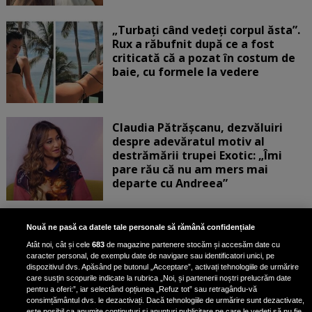
„Turbați când vedeți corpul ăsta”.
Rux a răbufnit după ce a fost
criticată că a pozat în costum de
baie, cu formele la vedere
Claudia Pătrășcanu, dezvăluiri
despre adevăratul motiv al
destrămării trupei Exotic: „Îmi
pare rău că nu am mers mai
departe cu Andreea”
Scene incredibile! Ilinca Vandici a
Nouă ne pasă ca datele tale personale să rămână confidențiale
pus mâna pe aparatul de
Atât noi, cât și cele
683
de magazine partenere stocăm și accesăm date cu
fotografiat al unui paparazzo și i l-
caracter personal, de exemplu date de navigare sau identificatori unici, pe
a aruncat la gunoi: „S-a dus la
dispozitivul dvs. Apăsând pe butonul „Acceptare”, activați tehnologiile de urmărire
poliție. Nu mai aveam aer”
care susțin scopurile indicate la rubrica „Noi, și partenerii noștri prelucrăm date
pentru a oferi:”, iar selectând opțiunea „Refuz tot” sau retragându-vă
consimțământul dvs. le dezactivați. Dacă tehnologiile de urmărire sunt dezactivate,
este posibil ca anumite conținuturi și anunțuri publicitare pe care le vedeți să nu fie