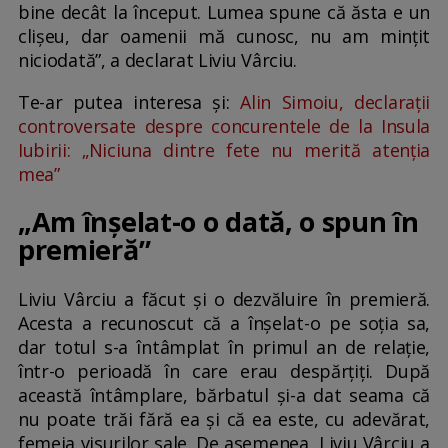
bine decât la început. Lumea spune că ăsta e un
clișeu, dar oamenii mă cunosc, nu am mințit
niciodată”, a declarat Liviu Vârciu.
Te-ar putea interesa și:
Alin Simoiu, declarații
controversate despre concurentele de la Insula
Iubirii: „Niciuna dintre fete nu merită atenția
mea”
„Am înșelat-o o dată, o spun în
premieră”
Liviu Vârciu a făcut și o dezvăluire în premieră.
Acesta a recunoscut că a înșelat-o pe soția sa,
dar totul s-a întâmplat în primul an de relație,
într-o perioadă în care erau despărțiți. După
această întâmplare, bărbatul și-a dat seama că
nu poate trăi fără ea și că ea este, cu adevărat,
femeia visurilor sale. De asemenea, Liviu Vârciu a