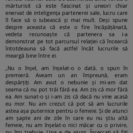
mărturisit că este fascinat și uneori chiar
enervat de inteligența partenerei sale, lucru care
îl face să o iubească și mai mult. Deși spune
despre aceasta că este o fire încăpățânată,
vedeta recunoaște că partenera sa i-a
demonstrat pe tot parcursul relației că încearcă
întotdeauna să facă astfel încât lucrurile să
meargă bine între ei.
„Nu o înșel, am înșelat-o o dată, o spun în
premieră. Aveam un an împreună, eram
despărțiți. Am avut o nebunie și mi-am dat
seama că nu pot trăi fără ea. Am zis că mor fără
ea. Am sunat-o și i-am zis că dacă nu vine acasă
eu mor. Nu am crezut că pot să am lucrurile
astea așa puternice pentru o femeie. Și de atunci
am șapte ani de zile în care eu nu știu altă
femeie, nu am înșelat-o nici măcar cu o privire,
nu îmi trebuie. Una e de ajuns. Încercați să fiți