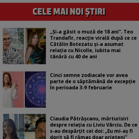
„Și-a găsit o muză de 18 ani”. Teo
Trandafir, reacție virală după ce ce
Cătălin Botezatu și-a asumat
relația cu Nicolle, iubita mai
tânără cu 40 de ani
Cinci semne zodiacale vor avea
parte de o săptămână de excepție
în perioada 3-9 februarie
Claudia Pătrășcanu, mărturisiri
despre relația cu Liviu Vârciu. De ce
s-au despărțit cei doi: „Eu mi-aș fi
dorit să fi rămas doar prieteni”