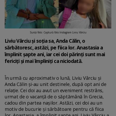
Sursă foto: Captură foto Instagram Liviu Vârciu
Liviu Vârciu și soția sa, Anda Călin, o
sărbătoresc, astăzi, pe fiica lor. Anastasia a
împlinit șapte ani, iar cei doi părinți sunt mai
fericiți și mai împliniți ca niciodată.
În urmă cu aproximativ o lună, Liviu Vârciu și
Anda Călin și-au unit destinele, după opt ani de
relație. Cei doi au avut un eveniment restrâns,
urmat de o vacanță de o săptămână în Grecia,
cadou din partea nașilor. Astăzi, cei doi au un
motiv de bucurie și sărbătoare pentru că fiica
lor, Anastasia, a împlinit șapte ani. Liviu Vârciu a