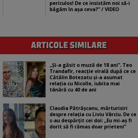
periculos! De ce insistăm noi să-i
băgăm în așa ceva?” / VIDEO
„Și-a găsit o muză de 18 ani”. Teo
Trandafir, reacție virală după ce ce
Cătălin Botezatu și-a asumat
relația cu Nicolle, iubita mai
tânără cu 40 de ani
Claudia Pătrășcanu, mărturisiri
despre relația cu Liviu Vârciu. De ce
s-au despărțit cei doi: „Eu mi-aș fi
dorit să fi rămas doar prieteni”