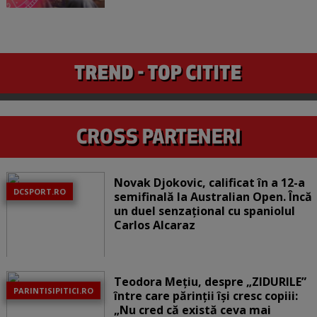
Novak Djokovic, calificat în a 12-a
DCSPORT.RO
semifinală la Australian Open. Încă
un duel senzațional cu spaniolul
Carlos Alcaraz
Teodora Mețiu, despre „ZIDURILE”
PARINTISIPITICI.RO
între care părinții își cresc copiii:
„Nu cred că există ceva mai