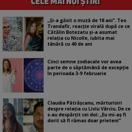
„Și-a găsit o muză de 18 ani”. Teo
Trandafir, reacție virală după ce ce
Cătălin Botezatu și-a asumat
relația cu Nicolle, iubita mai
tânără cu 40 de ani
Cinci semne zodiacale vor avea
parte de o săptămână de excepție
în perioada 3-9 februarie
Claudia Pătrășcanu, mărturisiri
despre relația cu Liviu Vârciu. De ce
s-au despărțit cei doi: „Eu mi-aș fi
dorit să fi rămas doar prieteni”