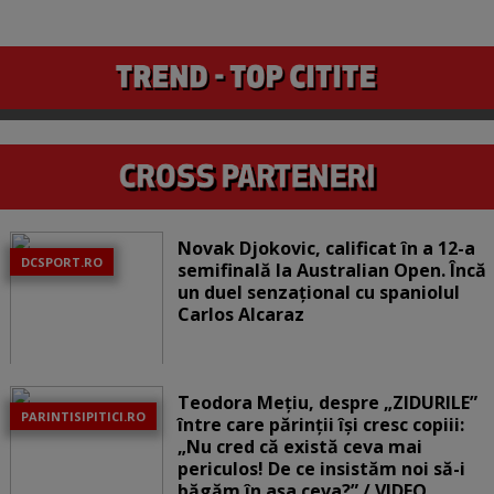
Novak Djokovic, calificat în a 12-a
DCSPORT.RO
semifinală la Australian Open. Încă
un duel senzațional cu spaniolul
Carlos Alcaraz
Teodora Mețiu, despre „ZIDURILE”
PARINTISIPITICI.RO
între care părinții își cresc copiii:
„Nu cred că există ceva mai
periculos! De ce insistăm noi să-i
băgăm în așa ceva?” / VIDEO