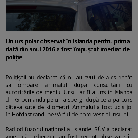
Un urs polar observat în Islanda pentru prima
dată din anul 2016 a fost împuşcat imediat de
poliţie.
Poliţiştii au declarat că nu au avut de ales decât
să omoare animalul după consultări cu
autorităţile de mediu. Ursul ar fi ajuns în Islanda
din Groenlanda pe un aisberg, după ce a parcurs
câteva sute de kilometri. Animalul a fost ucis joi
în Höfdastrand, pe vârful de nord-vest al insulei.
Radiodifuzorul naţional al Islandei RÚV a declarat
vineri că iceberguri au fost recent observate în