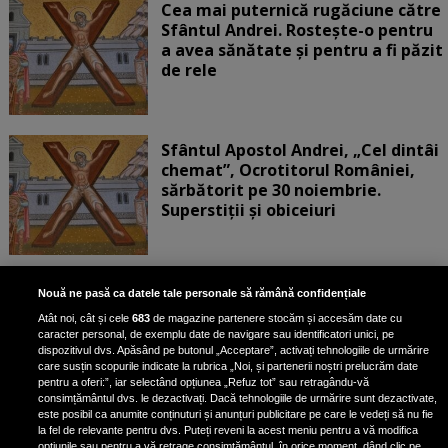
Cea mai puternică rugăciune către
Sfântul Andrei. Rostește-o pentru
a avea sănătate și pentru a fi păzit
de rele
Sfântul Apostol Andrei, „Cel dintâi
chemat”, Ocrotitorul României,
sărbătorit pe 30 noiembrie.
Superstiții și obiceiuri
Nadia Comăneci, în doliu!
Nouă ne pasă ca datele tale personale să rămână confidențiale
Legendarul antrenor al „Zeiței de
Atât noi, cât și cele
683
de magazine partenere stocăm și accesăm date cu
la Montreal” a murit - Foto
caracter personal, de exemplu date de navigare sau identificatori unici, pe
dispozitivul dvs. Apăsând pe butonul „Acceptare”, activați tehnologiile de urmărire
Faimosul antrenor, cu care...
care susțin scopurile indicate la rubrica „Noi, și partenerii noștri prelucrăm date
pentru a oferi:”, iar selectând opțiunea „Refuz tot” sau retragându-vă
consimțământul dvs. le dezactivați. Dacă tehnologiile de urmărire sunt dezactivate,
este posibil ca anumite conținuturi și anunțuri publicitare pe care le vedeți să nu fie
Te doare sufletul! Tragedie fără
la fel de relevante pentru dvs. Puteți reveni la acest meniu pentru a vă modifica
opțiunile sau pentru a vă retrage consimțământul, în orice moment, dând clic pe