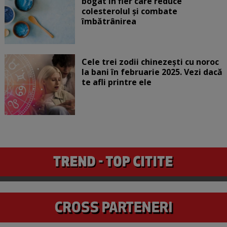
bogat în fier care reduce
colesterolul și combate
îmbătrânirea
Cele trei zodii chinezești cu noroc
la bani în februarie 2025. Vezi dacă
te afli printre ele