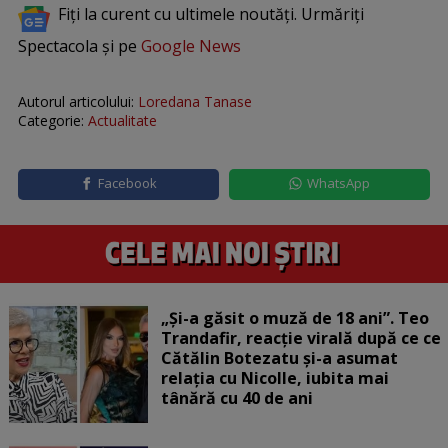
Fiți la curent cu ultimele noutăți. Urmăriți
Spectacola și pe
Google News
Autorul articolului:
Loredana Tanase
Categorie:
Actualitate
Facebook
WhatsApp
„Și-a găsit o muză de 18 ani”. Teo
Trandafir, reacție virală după ce ce
Cătălin Botezatu și-a asumat
relația cu Nicolle, iubita mai
tânără cu 40 de ani