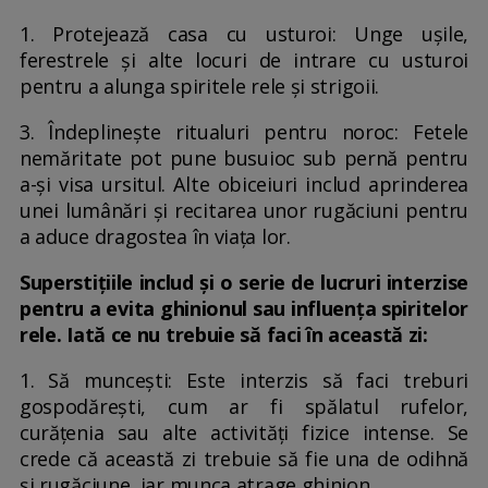
1. Protejează casa cu usturoi: Unge ușile,
ferestrele și alte locuri de intrare cu usturoi
pentru a alunga spiritele rele și strigoii.
3. Îndeplinește ritualuri pentru noroc: Fetele
nemăritate pot pune busuioc sub pernă pentru
a-și visa ursitul. Alte obiceiuri includ aprinderea
unei lumânări și recitarea unor rugăciuni pentru
a aduce dragostea în viața lor.
Superstițiile includ și o serie de lucruri interzise
pentru a evita ghinionul sau influența spiritelor
rele. Iată ce nu trebuie să faci în această zi:
1. Să muncești: Este interzis să faci treburi
gospodărești, cum ar fi spălatul rufelor,
curățenia sau alte activități fizice intense. Se
crede că această zi trebuie să fie una de odihnă
și rugăciune, iar munca atrage ghinion.