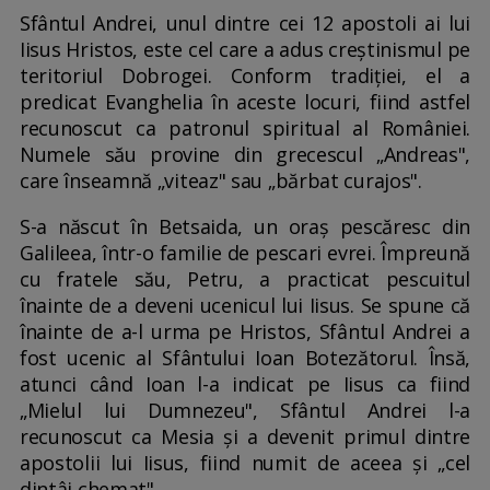
Sfântul Andrei, unul dintre cei 12 apostoli ai lui
Iisus Hristos, este cel care a adus creștinismul pe
teritoriul Dobrogei. Conform tradiției, el a
predicat Evanghelia în aceste locuri, fiind astfel
recunoscut ca patronul spiritual al României.
Numele său provine din grecescul „Andreas",
care înseamnă „viteaz" sau „bărbat curajos".
S-a născut în Betsaida, un oraș pescăresc din
Galileea, într-o familie de pescari evrei. Împreună
cu fratele său, Petru, a practicat pescuitul
înainte de a deveni ucenicul lui Iisus. Se spune că
înainte de a-l urma pe Hristos, Sfântul Andrei a
fost ucenic al Sfântului Ioan Botezătorul. Însă,
atunci când Ioan l-a indicat pe Iisus ca fiind
„Mielul lui Dumnezeu", Sfântul Andrei l-a
recunoscut ca Mesia și a devenit primul dintre
apostolii lui Iisus, fiind numit de aceea și „cel
dintâi chemat".