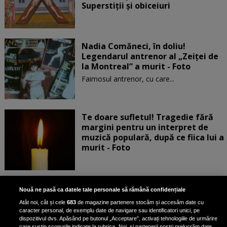
Superstiții și obiceiuri
Nadia Comăneci, în doliu!
Legendarul antrenor al „Zeiței de
la Montreal” a murit - Foto
Faimosul antrenor, cu care...
Te doare sufletul! Tragedie fără
margini pentru un interpret de
muzică populară, după ce fiica lui a
murit - Foto
Bantu Culture: Punte între culturi,
Nouă ne pasă ca datele tale personale să rămână confidențiale
EXCLUSIV
prin artă și tradiții afro. Interviu
Atât noi, cât și cele
683
de magazine partenere stocăm și accesăm date cu
exclusiv cu Virginia Usiku,
caracter personal, de exemplu date de navigare sau identificatori unici, pe
fondatoarea proiectului
dispozitivul dvs. Apăsând pe butonul „Acceptare”, activați tehnologiile de urmărire
care susțin scopurile indicate la rubrica „Noi, și partenerii noștri prelucrăm date