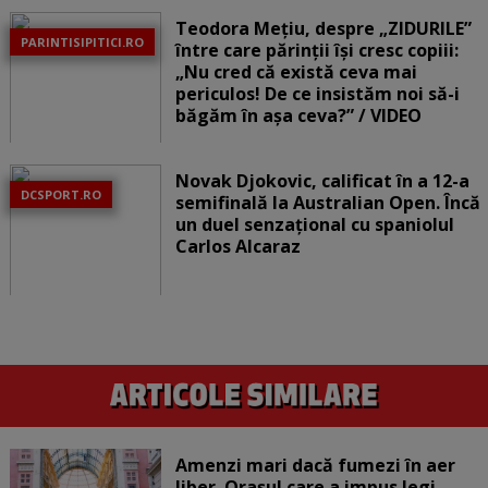
Teodora Mețiu, despre „ZIDURILE”
PARINTISIPITICI.RO
între care părinții își cresc copiii:
„Nu cred că există ceva mai
periculos! De ce insistăm noi să-i
băgăm în așa ceva?” / VIDEO
Novak Djokovic, calificat în a 12-a
DCSPORT.RO
semifinală la Australian Open. Încă
un duel senzațional cu spaniolul
Carlos Alcaraz
Amenzi mari dacă fumezi în aer
liber. Orașul care a impus legi