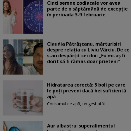
Cinci semne zodiacale vor avea
parte de o săptămână de excepție
în perioada 3-9 februarie
Claudia Pătrășcanu, mărturisiri
despre relația cu Liviu Vârciu. De ce
s-au despărțit cei doi: „Eu mi-aș fi
dorit să fi rămas doar prieteni”
Hidratarea corectă: 5 boli pe care
le poți preveni dacă bei suficientă
apă
Consumul de apă, un gest atât...
Aur albastru: superalimentul