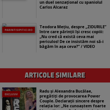
un duel senzațional cu spaniolul
Carlos Alcaraz
Teodora Mețiu, despre „ZIDURILE”
PARINTISIPITICI.RO
între care părinții își cresc copiii:
„Nu cred că există ceva mai
periculos! De ce insistăm noi să-i
băgăm în așa ceva?” / VIDEO
Radu și Alexandra Bucălae,
EXCLUSIV
pregătiți de provocarea Power
Couple. Declarații sincere despre
relația lor: „Ne cunoaștem foarte