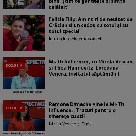
bine, știm ce gândește și simte
celălalt”
Felicia Filip: Amintiri de neuitat de
Crăciun și un cadou cu totul și cu
totul special
Într-un interviu emoționant...
Mi-Th Influencer, cu Mirela Vescan
EXCLUSIV
şi Thea Haimovitz. Loredana
Venera, invitatul săptămânii
Ramona Dimache vine la Mi-Th
EXCLUSIV
Influencer. Trucuri pentru o
tinerețe cu stil
Mirela Vescan și Thea...