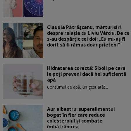
Claudia Pătrășcanu, mărturisiri
despre relația cu Liviu Vârciu. De ce
s-au despărțit cei doi: „Eu mi-aș fi
dorit să fi rămas doar prieteni”
Hidratarea corectă: 5 boli pe care
le poți preveni dacă bei suficientă
apă
Consumul de apă, un gest atât...
Aur albastru: superalimentul
bogat în fier care reduce
colesterolul și combate
îmbătrânirea