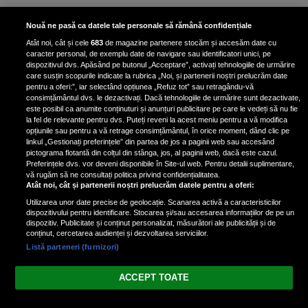
Interviu exclusiv cu Bogdan Iancu,
Nouă ne pasă ca datele tale personale să rămână confidențiale
EXCLUSIV
tânărul actor care îl interpretează
Atât noi, cât și cele
683
de magazine partenere stocăm și accesăm date cu
pe Dumi în serialul „Ana, mi-ai fost
caracter personal, de exemplu date de navigare sau identificatori unici, pe
scrisă în ADN”: „El este oaia neagră
dispozitivul dvs. Apăsând pe butonul „Acceptare”, activați tehnologiile de urmărire
a familiei”
care susțin scopurile indicate la rubrica „Noi, și partenerii noștri prelucrăm date
pentru a oferi:”, iar selectând opțiunea „Refuz tot” sau retragându-vă
consimțământul dvs. le dezactivați. Dacă tehnologiile de urmărire sunt dezactivate,
este posibil ca anumite conținuturi și anunțuri publicitare pe care le vedeți să nu fie
Interviu cu Karina Jianu: Povestea
la fel de relevante pentru dvs. Puteți reveni la acest meniu pentru a vă modifica
EXCLUSIV
din spatele rolului Anei Popa, în
opțiunile sau pentru a vă retrage consimțământul, în orice moment, dând clic pe
linkul „Gestionați preferințele” din partea de jos a paginii web sau accesând
noul serial Ana, mi-ai fost scrisă în
pictograma flotantă din colțul din stânga, jos, al paginii web, dacă este cazul.
ADN
Preferințele dvs. vor deveni disponibile în Site-ul web. Pentru detalii suplimentare,
vă rugăm să ne consultați politica privind confidențialitatea.
Atât noi, cât și partenerii noștri prelucrăm datele pentru a oferi:
Utilizarea unor date precise de geolocație. Scanarea activă a caracteristicilor
dispozitivului pentru identificare. Stocarea și/sau accesarea informațiilor de pe un
dispozitiv. Publicitate și conținut personalizat, măsurători ale publicității și de
conținut, cercetarea audienței și dezvoltarea serviciilor.
Listă parteneri (furnizori)
Vezi varianta Desktop
ACCEPT TOATE
Politica de confidențialitate
Politica cookies
Gestionați preferințele
|
|
© 2026 spectacola.ro | Toate drepturile rezervate.