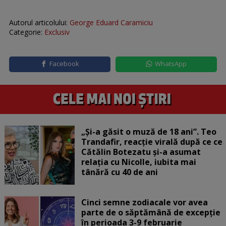
Autorul articolului:
George Eduard Caramiciu
Categorie:
Exclusiv
Facebook
WhatsApp
„Și-a găsit o muză de 18 ani”. Teo
Trandafir, reacție virală după ce ce
Cătălin Botezatu și-a asumat
relația cu Nicolle, iubita mai
tânără cu 40 de ani
Cinci semne zodiacale vor avea
parte de o săptămână de excepție
în perioada 3-9 februarie