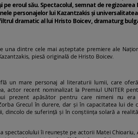
 pe eroul său. Spectacolul, semnat de regizoarea 
nele personajelor lui Kazantzakis și universalitate
 filtrul dramatic al lui Hristo Boicev, dramaturg bulg
 una dintre cele mai așteptate premiere ale Națion
azantzakis, piesă originală de Hristo Boicev.
află un mare personaj al literaturii lumii, care ofer
ea, actor recent nominalizat la Premiul UNITER pen
nui prezent apăsător pentru care nimeni nu era 
Zorba Grecul în durere, dar și în capacitatea lui de
i, dincolo de suferință și în conștiința solară a realit
ția spectacolului îi reunește pe actorii Matei Chioariu, 