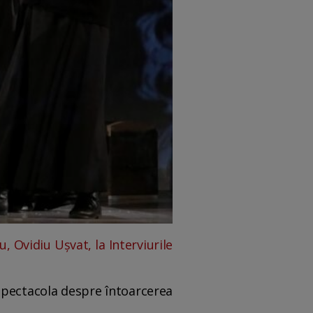
 Ovidiu Ușvat, la Interviurile
 Spectacola despre întoarcerea