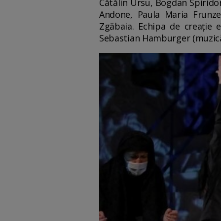
Cătălin Ursu, Bogdan Spiridon
Andone, Paula Maria Frunzet
Zgăbaia. Echipa de creație 
Sebastian Hamburger (muzică și