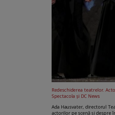
Redeschiderea teatrelor. Acto
Spectacola și DC News
Ada Hausvater, directorul Tea
actorilor pe scenă și despre î