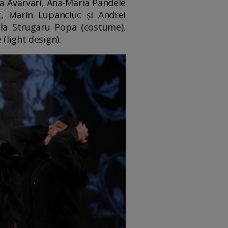
ra Avarvari, Ana-Maria Pandele
t, Marin Lupanciuc și Andrei
ela Strugaru Popa (costume),
(light design).