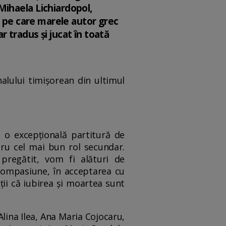
Mihaela Lichiardopol,
a pe care marele autor grec
ar tradus și jucat în toată
alului timișorean din ultimul
ă o excepțională partitură de
tru cel mai bun rol secundar.
pregătit, vom fi alături de
 compasiune, în acceptarea cu
ății că iubirea și moartea sunt
Alina Ilea, Ana Maria Cojocaru,