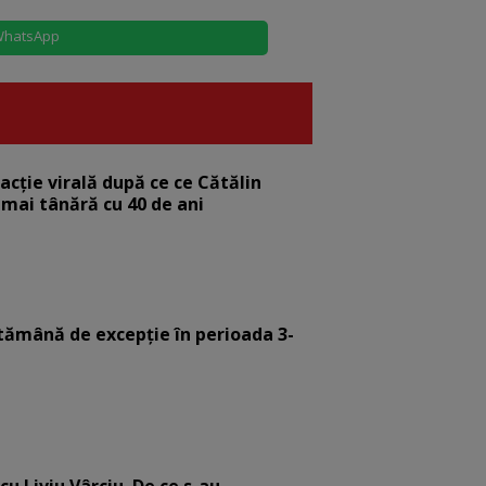
hatsApp
eacție virală după ce ce Cătălin
 mai tânără cu 40 de ani
tămână de excepție în perioada 3-