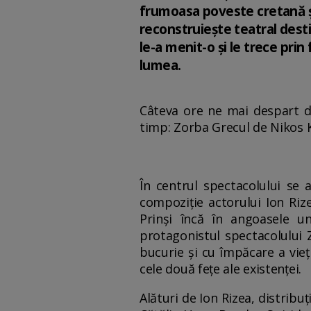
frumoasa poveste cretană și
reconstruiește teatral desti
le-a menit-o și le trece prin
lumea.
Câteva ore ne mai despart de
timp: Zorba Grecul de Nikos K
În centrul spectacolului se 
compoziție actorului Ion Riz
Prinși încă în angoasele u
protagonistul spectacolului 
bucurie și cu împăcare a vieți
cele două fețe ale existenței.
Alături de Ion Rizea, distribu