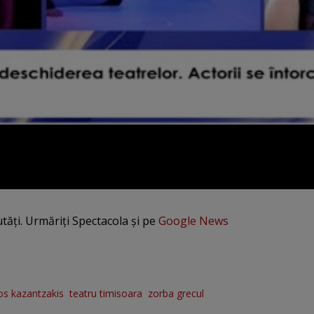
utăți. Urmăriți Spectacola și pe
Google News
os kazantzakis
teatru timisoara
zorba grecul