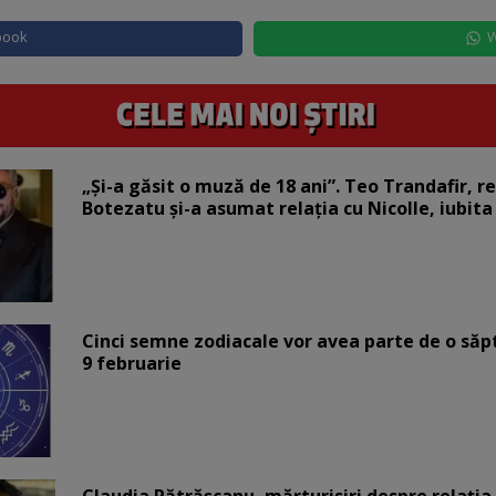
book
W
„Și-a găsit o muză de 18 ani”. Teo Trandafir, r
Botezatu și-a asumat relația cu Nicolle, iubita
Cinci semne zodiacale vor avea parte de o săp
9 februarie