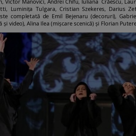
, Victor Manovici, Andrei Chifu, Iuliana Crăescu, Lau
ti, Luminița Tulgara, Cristian Szekeres, Darius Ze
este completată de Emil Bejenaru (decoruri), Gabri
 video), Alina Ilea (mișcare scenică) și Florian Putere 