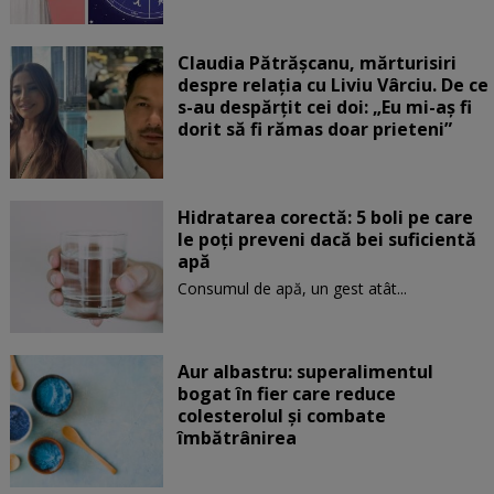
Claudia Pătrășcanu, mărturisiri
despre relația cu Liviu Vârciu. De ce
s-au despărțit cei doi: „Eu mi-aș fi
dorit să fi rămas doar prieteni”
Hidratarea corectă: 5 boli pe care
le poți preveni dacă bei suficientă
apă
Consumul de apă, un gest atât...
Aur albastru: superalimentul
bogat în fier care reduce
colesterolul și combate
îmbătrânirea