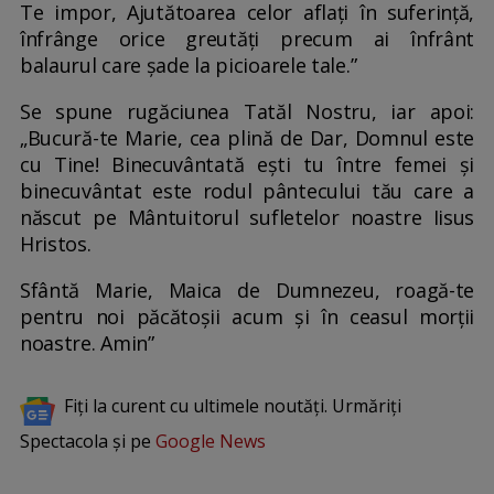
Te impor, Ajutătoarea celor aflați în suferință,
înfrânge orice greutăți precum ai înfrânt
balaurul care șade la picioarele tale.”
Se spune rugăciunea Tatăl Nostru, iar apoi:
„Bucură-te Marie, cea plină de Dar, Domnul este
cu Tine! Binecuvântată ești tu între femei și
binecuvântat este rodul pântecului tău care a
născut pe Mântuitorul sufletelor noastre Iisus
Hristos.
Sfântă Marie, Maica de Dumnezeu, roagă-te
pentru noi păcătoșii acum și în ceasul morții
noastre. Amin”
Fiți la curent cu ultimele noutăți. Urmăriți
Spectacola și pe
Google News