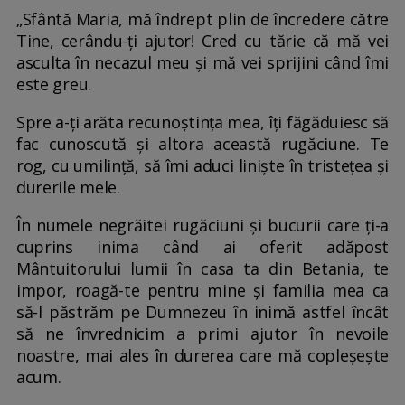
„Sfântă Maria, mă îndrept plin de încredere către
Tine, cerându-ți ajutor! Cred cu tărie că mă vei
asculta în necazul meu și mă vei sprijini când îmi
este greu.
Spre a-ți arăta recunoștința mea, îți făgăduiesc să
fac cunoscută și altora această rugăciune. Te
rog, cu umilință, să îmi aduci liniște în tristețea și
durerile mele.
În numele negrăitei rugăciuni și bucurii care ți-a
cuprins inima când ai oferit adăpost
Mântuitorului lumii în casa ta din Betania, te
impor, roagă-te pentru mine și familia mea ca
să-l păstrăm pe Dumnezeu în inimă astfel încât
să ne învrednicim a primi ajutor în nevoile
noastre, mai ales în durerea care mă copleșește
acum.