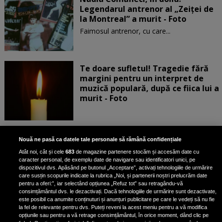
Legendarul antrenor al „Zeiței de
la Montreal” a murit - Foto
Faimosul antrenor, cu care...
Te doare sufletul! Tragedie fără
margini pentru un interpret de
muzică populară, după ce fiica lui a
murit - Foto
Bantu Culture: Punte între culturi,
Nouă ne pasă ca datele tale personale să rămână confidențiale
EXCLUSIV
prin artă și tradiții afro. Interviu
Atât noi, cât și cele
683
de magazine partenere stocăm și accesăm date cu
exclusiv cu Virginia Usiku,
caracter personal, de exemplu date de navigare sau identificatori unici, pe
fondatoarea proiectului
dispozitivul dvs. Apăsând pe butonul „Acceptare”, activați tehnologiile de urmărire
care susțin scopurile indicate la rubrica „Noi, și partenerii noștri prelucrăm date
pentru a oferi:”, iar selectând opțiunea „Refuz tot” sau retragându-vă
consimțământul dvs. le dezactivați. Dacă tehnologiile de urmărire sunt dezactivate,
este posibil ca anumite conținuturi și anunțuri publicitare pe care le vedeți să nu fie
Veste cumplită pentru Lidia Buble.
la fel de relevante pentru dvs. Puteți reveni la acest meniu pentru a vă modifica
A murit un important membru al
opțiunile sau pentru a vă retrage consimțământul, în orice moment, dând clic pe