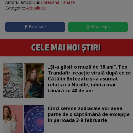
Autorul articolului:
Loredana Tanase
Categorie:
Actualitate
Facebook
WhatsApp
„Și-a găsit o muză de 18 ani”. Teo
Trandafir, reacție virală după ce ce
Cătălin Botezatu și-a asumat
relația cu Nicolle, iubita mai
tânără cu 40 de ani
Cinci semne zodiacale vor avea
parte de o săptămână de excepție
în perioada 3-9 februarie