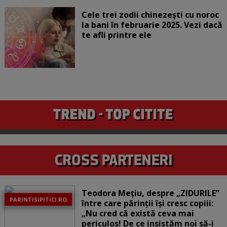
Cele trei zodii chinezești cu noroc
la bani în februarie 2025. Vezi dacă
te afli printre ele
Teodora Mețiu, despre „ZIDURILE”
PARINTISIPITICI.RO
între care părinții își cresc copiii:
„Nu cred că există ceva mai
periculos! De ce insistăm noi să-i