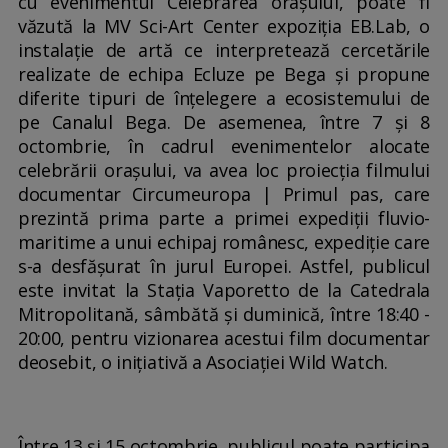
cu evenimentul Celebrarea orașului, poate fi
văzută la MV Sci-Art Center expoziția EB.Lab, o
instalație de artă ce interpretează cercetările
realizate de echipa Ecluze pe Bega și propune
diferite tipuri de înțelegere a ecosistemului de
pe Canalul Bega. De asemenea, între 7 și 8
octombrie, în cadrul evenimentelor alocate
celebrării orașului, va avea loc proiecția filmului
documentar Circumeuropa | Primul pas, care
prezintă prima parte a primei expediții fluvio-
maritime a unui echipaj românesc, expediție care
s-a desfășurat în jurul Europei. Astfel, publicul
este invitat la Stația Vaporetto de la Catedrala
Mitropolitană, sâmbătă și duminică, între 18:40 -
20:00, pentru vizionarea acestui film documentar
deosebit, o inițiativă a Asociației Wild Watch.
Între 13 și 15 octombrie, publicul poate participa