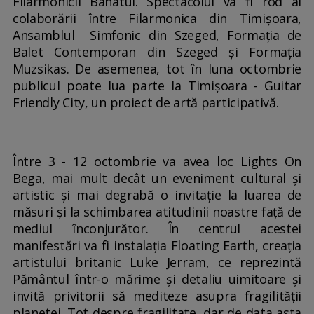
Filarmonicii Banatul. Spectacolul va fi rod al
colaborării între Filarmonica din Timișoara,
Ansamblul Simfonic din Szeged, Formația de
Balet Contemporan din Szeged și Formația
Muzsikas. De asemenea, tot în luna octombrie
publicul poate lua parte la Timișoara - Guitar
Friendly City, un proiect de artă participativă.
Între 3 - 12 octombrie va avea loc Lights On
Bega, mai mult decât un eveniment cultural și
artistic și mai degrabă o invitație la luarea de
măsuri și la schimbarea atitudinii noastre față de
mediul înconjurător. În centrul acestei
manifestări va fi instalația Floating Earth, creația
artistului britanic Luke Jerram, ce reprezintă
Pământul într-o mărime și detaliu uimitoare și
invită privitorii să mediteze asupra fragilității
planetei. Tot despre fragilitate, dar de data asta