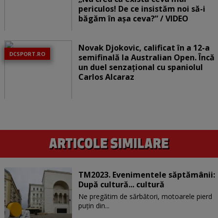
periculos! De ce insistăm noi să-i
băgăm în așa ceva?” / VIDEO
Novak Djokovic, calificat în a 12-a
DCSPORT.RO
semifinală la Australian Open. Încă
un duel senzațional cu spaniolul
Carlos Alcaraz
TM2023. Evenimentele săptămânii:
După cultură... cultură
Ne pregătim de sărbători, motoarele pierd
puțin din...