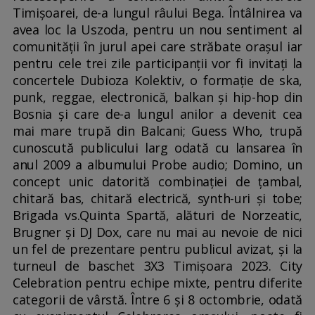
Timișoarei, de-a lungul râului Bega. Întâlnirea va
avea loc la Uszoda, pentru un nou sentiment al
comunității în jurul apei care străbate orașul iar
pentru cele trei zile participanții vor fi invitați la
concertele Dubioza Kolektiv, o formație de ska,
punk, reggae, electronică, balkan și hip-hop din
Bosnia și care de-a lungul anilor a devenit cea
mai mare trupă din Balcani; Guess Who, trupă
cunoscută publicului larg odată cu lansarea în
anul 2009 a albumului Probe audio; Domino, un
concept unic datorită combinației de țambal,
chitară bas, chitară electrică, synth-uri și tobe;
Brigada vs.Quinta Spartă, alături de Norzeatic,
Brugner și DJ Dox, care nu mai au nevoie de nici
un fel de prezentare pentru publicul avizat, și la
turneul de baschet 3X3 Timișoara 2023. City
Celebration pentru echipe mixte, pentru diferite
categorii de vârstă. Între 6 și 8 octombrie, odată