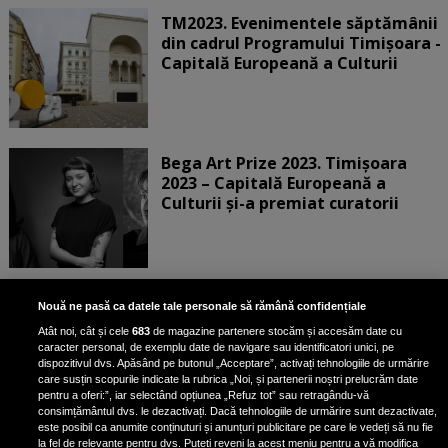
TM2023. Evenimentele săptămânii
din cadrul Programului Timișoara -
Capitală Europeană a Culturii
Bega Art Prize 2023. Timișoara
2023 – Capitală Europeană a
Culturii și-a premiat curatorii
TM2023: Film, teatru, operetă,
Nouă ne pasă ca datele tale personale să rămână confidențiale
concerte şi expoziţii, în Capitala
Atât noi, cât și cele
683
de magazine partenere stocăm și accesăm date cu
Europeană a Culturii
caracter personal, de exemplu date de navigare sau identificatori unici, pe
dispozitivul dvs. Apăsând pe butonul „Acceptare”, activați tehnologiile de urmărire
Cu mai puţin de o lună până la...
care susțin scopurile indicate la rubrica „Noi, și partenerii noștri prelucrăm date
pentru a oferi:”, iar selectând opțiunea „Refuz tot” sau retragându-vă
consimțământul dvs. le dezactivați. Dacă tehnologiile de urmărire sunt dezactivate,
este posibil ca anumite conținuturi și anunțuri publicitare pe care le vedeți să nu fie
1 Decembrie în Timișoara,
la fel de relevante pentru dvs. Puteți reveni la acest meniu pentru a vă modifica