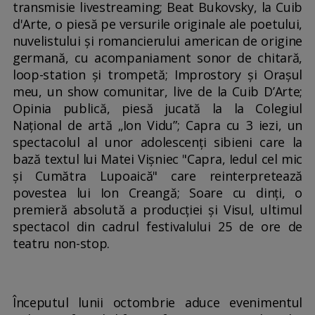
transmisie livestreaming; Beat Bukovsky, la Cuib
d'Arte, o piesă pe versurile originale ale poetului,
nuvelistului și romancierului american de origine
germană, cu acompaniament sonor de chitară,
loop-station și trompetă; Improstory și Orașul
meu, un show comunitar, live de la Cuib D’Arte;
Opinia publică, piesă jucată la la Colegiul
Național de artă „Ion Vidu”; Capra cu 3 iezi, un
spectacolul al unor adolescenți sibieni care la
bază textul lui Matei Vișniec "Capra, Iedul cel mic
și Cumătra Lupoaică" care reinterpretează
povestea lui Ion Creangă; Soare cu dinți, o
premieră absolută a producției și Visul, ultimul
spectacol din cadrul festivalului 25 de ore de
teatru non-stop.
Începutul lunii octombrie aduce evenimentul