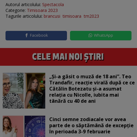
Autorul articolului:
Spectacola
Categorie:
Timisoara 2023
Tagurile articolului:
brancusi
timisoara
tm2023
Facebook
WhatsApp
„Și-a găsit o muză de 18 ani”. Teo
Trandafir, reacție virală după ce ce
Cătălin Botezatu și-a asumat
relația cu Nicolle, iubita mai
tânără cu 40 de ani
Cinci semne zodiacale vor avea
parte de o săptămână de excepție
în perioada 3-9 februarie