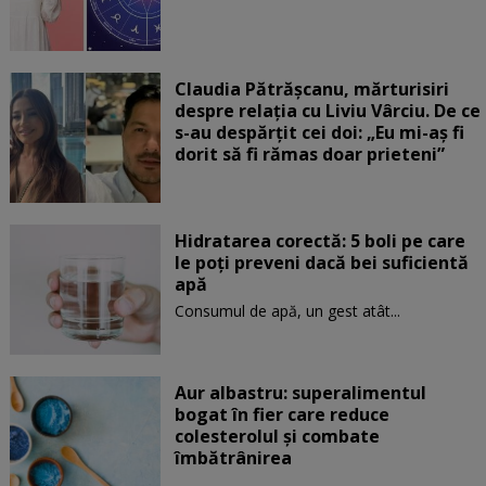
Claudia Pătrășcanu, mărturisiri
despre relația cu Liviu Vârciu. De ce
s-au despărțit cei doi: „Eu mi-aș fi
dorit să fi rămas doar prieteni”
Hidratarea corectă: 5 boli pe care
le poți preveni dacă bei suficientă
apă
Consumul de apă, un gest atât...
Aur albastru: superalimentul
bogat în fier care reduce
colesterolul și combate
îmbătrânirea