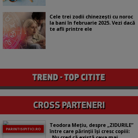
Cele trei zodii chinezești cu noroc
la bani în februarie 2025. Vezi dacă
te afli printre ele
Teodora Mețiu, despre „ZIDURILE”
PARINTISIPITICI.RO
între care părinții își cresc copiii:
„Nu cred că există ceva mai