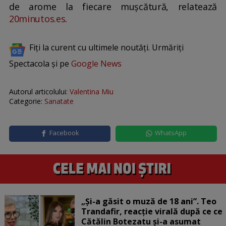
de arome la fiecare mușcătură, relatează
20minutos.es
.
Fiți la curent cu ultimele noutăți. Urmăriți
Spectacola și pe
Google News
Autorul articolului:
Valentina Miu
Categorie:
Sanatate
Facebook
WhatsApp
„Și-a găsit o muză de 18 ani”. Teo
Trandafir, reacție virală după ce ce
Cătălin Botezatu și-a asumat