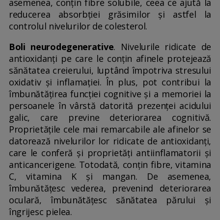
asemenea, conțin fibre solubile, ceea ce ajută la
reducerea absorbției grăsimilor și astfel la
controlul nivelurilor de colesterol.
Boli neurodegenerative
. Nivelurile ridicate de
antioxidanți pe care le conțin afinele protejează
sănătatea creierului, luptând împotriva stresului
oxidativ și inflamației. În plus, pot contribui la
îmbunătățirea funcției cognitive și a memoriei la
persoanele în vârstă datorită prezenței acidului
galic, care previne deteriorarea cognitivă.
Proprietățile cele mai remarcabile ale afinelor se
datorează nivelurilor lor ridicate de antioxidanți,
care le conferă și proprietăți antiinflamatorii și
anticancerigene. Totodată, conțin fibre, vitamina
C, vitamina K și mangan. De asemenea,
îmbunătățesc vederea, prevenind deteriorarea
oculară, îmbunătățesc sănătatea părului și
îngrijesc pielea.