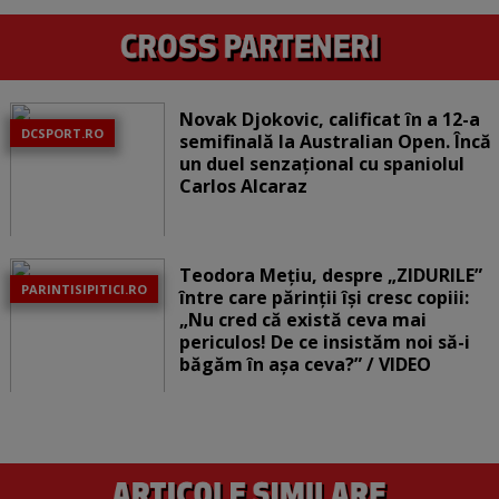
Novak Djokovic, calificat în a 12-a
DCSPORT.RO
semifinală la Australian Open. Încă
un duel senzațional cu spaniolul
Carlos Alcaraz
Teodora Mețiu, despre „ZIDURILE”
PARINTISIPITICI.RO
între care părinții își cresc copiii:
„Nu cred că există ceva mai
periculos! De ce insistăm noi să-i
băgăm în așa ceva?” / VIDEO