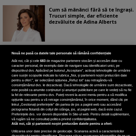
Cum să mânânci fără să te îngrași.
Trucuri simple, dar eficiente
dezvăluite de Adina Alberts
Exercițiul fizic poate reduce
Nouă ne pasă ca datele tale personale să rămână confidențiale
mortalitatea în cazul a șase tipuri
Atât noi, cât și cele
683
de magazine partenere stocăm și accesăm date cu
de cancer, potrivit unui nou raport
caracter personal, de exemplu date de navigare sau identificatori unici, pe
dispozitivul dvs. Apăsând pe butonul „Acceptare”, activați tehnologiile de urmărire
care susțin scopurile indicate la rubrica „Noi, și partenerii noștri prelucrăm date
pentru a oferi:”, iar selectând opțiunea „Refuz tot” sau retragându-vă
consimțământul dvs. le dezactivați. Dacă tehnologiile de urmărire sunt dezactivate,
este posibil ca anumite conținuturi și anunțuri publicitare pe care le vedeți să nu fie
Condimentul cu proprietăți
la fel de relevante pentru dvs. Puteți reveni la acest meniu pentru a vă modifica
antiinflamatorii care reduce
opțiunile sau pentru a vă retrage consimțământul, în orice moment, dând clic pe
linkul „Gestionați preferințele” din partea de jos a paginii web sau accesând
stresul și îmbunătățește circulația
pictograma flotantă din colțul din stânga, jos, al paginii web, dacă este cazul.
Preferințele dvs. vor deveni disponibile în Site-ul web. Pentru detalii suplimentare,
vă rugăm să ne consultați politica privind confidențialitatea.
Atât noi, cât și partenerii noștri prelucrăm datele pentru a oferi:
Utilizarea unor date precise de geolocație. Scanarea activă a caracteristicilor
dispozitivului pentru identificare. Stocarea și/sau accesarea informațiilor de pe un