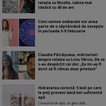
relația cu Nicolle, iubita mai
tânără cu 40 de ani
Cinci semne zodiacale vor avea
parte de o săptămână de excepție
în perioada 3-9 februarie
Claudia Pătrășcanu, mărturisiri
despre relația cu Liviu Vârciu. De ce
s-au despărțit cei doi: „Eu mi-aș fi
dorit să fi rămas doar prieteni”
Hidratarea corectă: 5 boli pe care
le poți preveni dacă bei suficientă
apă
Consumul de apă, un gest atât...