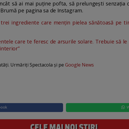
încât să ai mai puține pofta, să prelungești senzația d
 Brumă pe pagina sa de Instagram.
trei ingrediente care mențin pielea sănătoasă pe t
ntele care te feresc de arsurile solare. Trebuie să 
interior”
utăți. Urmăriți Spectacola și pe
Google News
book
W