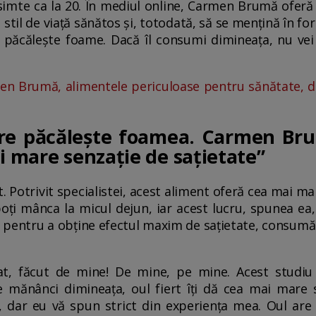
 simte ca la 20. În mediul online, Carmen Brumă oferă a
 stil de viață sănătos și, totodată, să se mențină în f
 păcălește foame. Dacă îl consumi dimineața, nu ve
n Brumă, alimentele periculoase pentru sănătate, d
are păcălește foamea. Carmen Br
i mare senzație de sațietate”
rt. Potrivit specialistei, acest aliment oferă cea mai ma
oți mânca la micul dejun, iar acest lucru, spunea ea,
pentru a obține efectul maxim de sațietate, consumă 
at, făcut de mine! De mine, pe mine. Acest studiu
e mănânci dimineața, oul fiert îți dă cea mai mare s
 dar eu vă spun strict din experiența mea. Oul are 