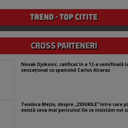
Novak Djokovic, calificat în a 12-a semifinală 
senzațional cu spaniolul Carlos Alcaraz
Teodora Mețiu, despre „ZIDURILE” între care pări
există ceva mai periculos! De ce insistăm noi 