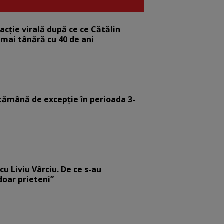
eacție virală după ce ce Cătălin
 mai tânără cu 40 de ani
tămână de excepție în perioada 3-
cu Liviu Vârciu. De ce s-au
 doar prieteni”