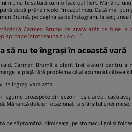
nimic nu te satură cum o face oul fiert. Mănânci unu
e până după prânz încolo, în cazul meu. Dacă mai pun și
rmen Brumă, pe pagina sa de Instagram, la secțiunea I
mănâncă Carmen Brumă de arată atât de bine la 47
cep aproape întotdeauna ziua cu...”
ca să nu te îngrași în această vară
 cald, Carmen Brumă a oferit trei sfaturi pentru a n
i merge la plajă fără problema că ai acumulat câteva ki
nu te îngrași vara asta.
 legume proaspete din sezon: roșii, ardei, castraveți ș
Mănâncă dulciuri ocazional, la sfârșitul unei mese, 
tă pe săptămână, dimineața, pe stomacul gol și folose