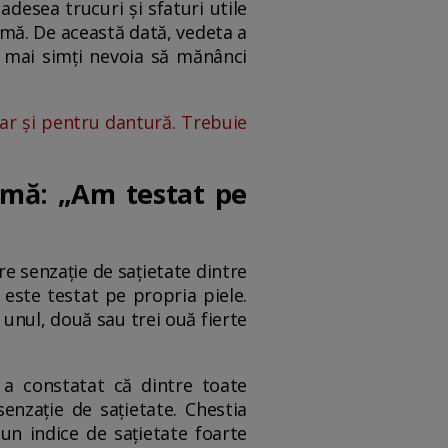
desea trucuri și sfaturi utile
ormă. De această dată, vedeta a
i mai simți nevoia să mănânci
ar și pentru dantură. Trebuie
umă: „Am testat pe
re senzație de sațietate dintre
 este testat pe propria piele.
unul, două sau trei ouă fierte
 a constatat că dintre toate
enzație de sațietate. Chestia
un indice de sațietate foarte