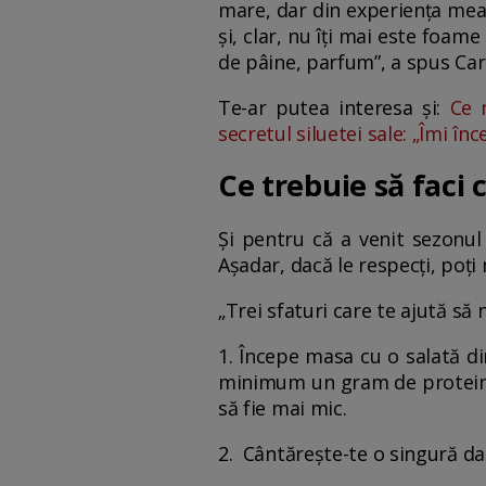
mare, dar din experiența mea 
și, clar, nu îți mai este foam
de pâine, parfum”, a spus Ca
Te-ar putea interesa și:
Ce 
secretul siluetei sale: „Îmi în
Ce trebuie să faci 
Și pentru că a venit sezonul
Așadar, dacă le respecți, poț
„Trei sfaturi care te ajută să 
1. Începe masa cu o salată din
minimum un gram de proteină. 
să fie mai mic.
2. Cântărește-te o singură da