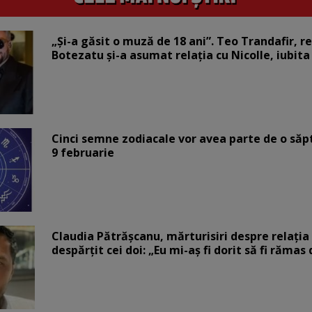
„Și-a găsit o muză de 18 ani”. Teo Trandafir, r
Botezatu și-a asumat relația cu Nicolle, iubita
Cinci semne zodiacale vor avea parte de o săp
9 februarie
Claudia Pătrășcanu, mărturisiri despre relația 
despărțit cei doi: „Eu mi-aș fi dorit să fi rămas