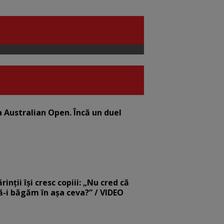
la Australian Open. Încă un duel
nții își cresc copiii: „Nu cred că
să-i băgăm în așa ceva?” / VIDEO