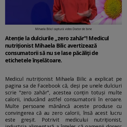
Mihaela Bilic/ captură video Doctor de bine
Atenție la dulciurile „zero zahăr”! Medicul
nutriționist Mihaela Bilic avertizează
consumatorii să nu se lase păcăliți de
etichetele înșelătoare.
Medicul nutriționist Mihaela Bilic a explicat pe
pagina sa de Facebook că, deși pe unele dulciuri
scrie "zero zahăr", acestea conțin totuși multe
calorii, inducând astfel consumatorii în eroare.
Multe persoane mănâncă aceste produse cu
convingerea că au zero calorii, însă acest lucru
este greșit. Potrivit medicului nutriționist,
industria alimentară a înțeles că oamenii doresc