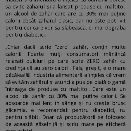
să evite zahărul și a lansat produse cu maltitol,
un alcool de zahăr care are cu 30% mai puține
calorii decât zahărul clasic, dar nu este potrivit
pentru cei care vor să slăbească, ci mai degrabă
pentru diabetici.
„Chiar dacă scrie “zero” zahăr, conțin multe
calorii!! Foarte mulți consumatori mănâncă
relaxați dulciuri pe care scrie ZERO zahăr cu
credința că au zero calorii. Fals, greșit, e o mare
păcăleală!! Industria alimentară a înțeles că vrem
să evităm zahărul și atunci a pus pe piață o gamă
întreaga de produse cu maltitol. Care este un
alcool de zahăr cu 30% mai puține calorii. Se
absoarbe mai lent în sânge și nu crește brusc
glicemia, e recomandat pentru diabetici, nu
pentru slăbit. Doar că producătorii se folosesc
de această găselniță și scriu mare pe etichetă