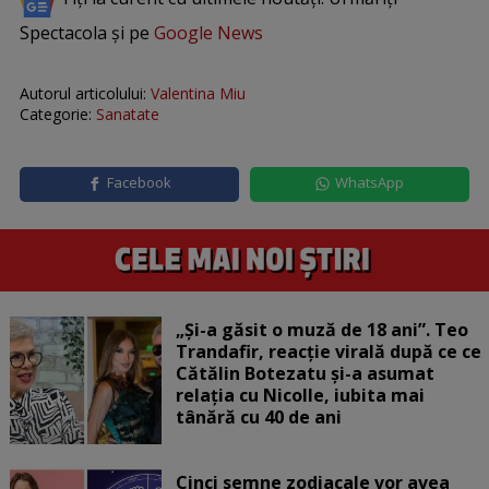
Spectacola și pe
Google News
Autorul articolului:
Valentina Miu
Categorie:
Sanatate
Facebook
WhatsApp
„Și-a găsit o muză de 18 ani”. Teo
Trandafir, reacție virală după ce ce
Cătălin Botezatu și-a asumat
relația cu Nicolle, iubita mai
tânără cu 40 de ani
Cinci semne zodiacale vor avea