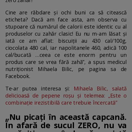
zero zahăr!
Cine are răbdare și ochi buni ca să citească
eticheta? Dacă am face asta, am observa cu
stupoare că numărul de calorii este identic cu al
produselor cu zahăr clasic! Eu nu m-am lăsat și
iată ce am aflat: biscuiții au 430 cal/100g,
ciocolata 480 cal, iar napolitanele 460, adică 100
cal/bucată …ceea ce este enorm pentru un
produs care se vrea fără zahă”, a spus medicul
nutriționist Mihaela Bilic, pe pagina sa de
Facebook.
Te-ar putea interesa și:
Mihaela Bilic, salată
delicioasă de pepene roșu și telemea: „Este o
combinație irezistibilă care trebuie încercată”
„Nu picați în această capcană.
În afară de sucul ZERO, nu va