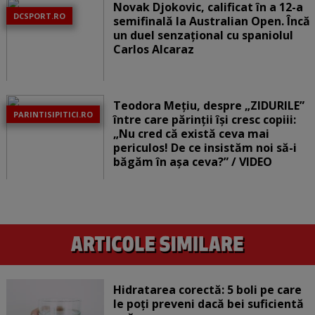
Novak Djokovic, calificat în a 12-a
DCSPORT.RO
semifinală la Australian Open. Încă
un duel senzațional cu spaniolul
Carlos Alcaraz
Teodora Mețiu, despre „ZIDURILE”
PARINTISIPITICI.RO
între care părinții își cresc copiii:
„Nu cred că există ceva mai
periculos! De ce insistăm noi să-i
băgăm în așa ceva?” / VIDEO
Hidratarea corectă: 5 boli pe care
le poți preveni dacă bei suficientă