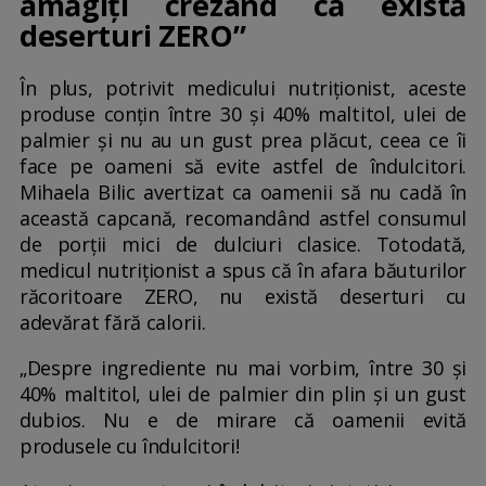
amăgiți crezând că există
deserturi ZERO”
În plus, potrivit medicului nutriționist, aceste
produse conțin între 30 și 40% maltitol, ulei de
palmier și nu au un gust prea plăcut, ceea ce îi
face pe oameni să evite astfel de îndulcitori.
Mihaela Bilic avertizat ca oamenii să nu cadă în
această capcană, recomandând astfel consumul
de porții mici de dulciuri clasice. Totodată,
medicul nutriționist a spus că în afara băuturilor
răcoritoare ZERO, nu există deserturi cu
adevărat fără calorii.
„Despre ingrediente nu mai vorbim, între 30 și
40% maltitol, ulei de palmier din plin și un gust
dubios. Nu e de mirare că oamenii evită
produsele cu îndulcitori!