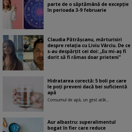
parte de o săptămână de excepție
în perioada 3-9 februarie
Claudia Pătrășcanu, mărturisiri
despre relația cu Liviu Vârciu. De ce
s-au despărțit cei doi: „Eu mi-aș fi
dorit să fi rămas doar prieteni”
Hidratarea corectă: 5 boli pe care
le poți preveni dacă bei suficientă
apă
Consumul de apă, un gest atât...
Aur albastru: superalimentul
bogat în fier care reduce