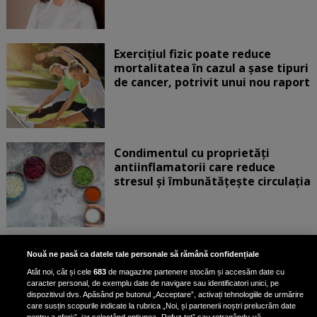
Exercițiul fizic poate reduce
mortalitatea în cazul a șase tipuri
de cancer, potrivit unui nou raport
Condimentul cu proprietăți
antiinflamatorii care reduce
stresul și îmbunătățește circulația
Dormi mai putin de 8 ore pe
Nouă ne pasă ca datele tale personale să rămână confidențiale
noapte? Medicul Mihaill Pautov a
Atât noi, cât și cele
683
de magazine partenere stocăm și accesăm date cu
spus la ce riscuri te expui: „Îți faci
caracter personal, de exemplu date de navigare sau identificatori unici, pe
foarte mult rău”
dispozitivul dvs. Apăsând pe butonul „Acceptare”, activați tehnologiile de urmărire
care susțin scopurile indicate la rubrica „Noi, și partenerii noștri prelucrăm date