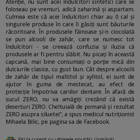
Atenție, nu sunt acei îndulcitori sintetici care se
foloseau pe vremuri, adică zaharină și aspartam.
Culmea este că acei îndulcitori chiar au 0 cal și
singurele produse în care îi găsiți sunt băuturile
răcoritoare. În produsele făinoase și-n ciocolată
se pun alcooli de zahăr, care se numesc tot
îndulcitori - se creează confuzia și iluzia că
produsele ar fi pentru slăbit. Nu picați în această
capcană, mai bine consumați o porție mică din
dulciurile clasice, cu gust bun. Cât despre alcoolii
de zahăr de tipul maltitol și xylitol, ei sunt de
ajutor în guma de mestecat, au efect de
protecție împotriva cariilor dentare. În afară de
sucul ZERO, nu va amăgiți crezând că există
deserturi ZERO. Cheltuială de pomană și rezultat
ZERO asupra siluetei”, a spus medicul nutriționist
Mihaela Bilic, pe pagina sa de Facebook.
Fiți la curent cu ultimele noutăți. Urmăriți