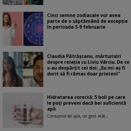
Cinci semne zodiacale vor avea
parte de o săptămână de excepție
în perioada 3-9 februarie
Claudia Pătrășcanu, mărturisiri
despre relația cu Liviu Vârciu. De ce
s-au despărțit cei doi: „Eu mi-aș fi
dorit să fi rămas doar prieteni”
Hidratarea corectă: 5 boli pe care
le poți preveni dacă bei suficientă
apă
Consumul de apă, un gest atât...