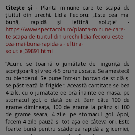
Citește și
- Planta minune care te scapă de
ţiuitul din urechi. Lidia Fecioru: „Este cea mai
bună, rapidă şi ieftină soluție” -
https://www.spectacola.ro/planta-minune-care-
te-scapa-de-tiuitul-din-urechi-lidia-fecioru-este-
cea-mai-buna-rapida-si-ieftina-
solutie_39891.html
”Acum, se toarnă o jumătate de linguriță de
scorțișoară și vreo 4-5 prune uscate. Se amestecă
cu blenderul. Se pune într-un borcan de sticlă și
se păstrează la frigider. Această cantitate se bea
4 zile, cu o jumătate de oră înainte de masă, pe
stomacul gol, o dată pe zi. Bem câte 100 de
grame dimineața, 100 de grame la prânz și 100
de grame seara, 4 zile, pe stomacul gol. Apoi,
facem 4 zile pauză și tot așa de câteva ori. Este
foarte bună pentru scăderea rapidă a glicemiei,