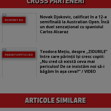
Novak Djokovic, calificat în a 12-a
DCSPORT.RO
semifinală la Australian Open. Încă
un duel senzațional cu spaniolul
Carlos Alcaraz
Teodora Mețiu, despre „ZIDURILE”
PARINTISIPITICI.RO
între care părinții își cresc copiii:
„Nu cred că există ceva mai
periculos! De ce insistăm noi să-i
băgăm în așa ceva?” / VIDEO