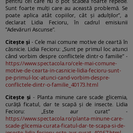
pentru cei care nu o pot scădea foarte repede.
Sunt foarte mulți care au această problemă. Se
poate aplica atât copiilor, cât și adulților”, a
declarat Lidia Fecioru, în cadrul emisiunii
”Adevăruri Ascunse”.
Citește și
- Cele mai comune motive de ceartă în
căsnicie. Lidia Fecioru: „Sunt pe primul loc atunci
când vorbim despre conflictele dintr-o familie” -
https://www.spectacola.ro/cele-mai-comune-
motive-de-cearta-in-casnicie-lidia-fecioru-sunt-
pe-primul-loc-atunci-cand-vorbim-despre-
conflictele-dintr-o-familie_40173.html
Citește și
- Planta minune care scade glicemia,
curăţă ficatul, dar te scapă și de insecte. Lidia
Fecioru: „Este aur curat” -
https://www.spectacola.ro/planta-minune-care-
scade-glicemia-curata-ficatul-dar-te-scapa-si-de-
insecte-lidia-fecioru-este-aur-curat_40167.html