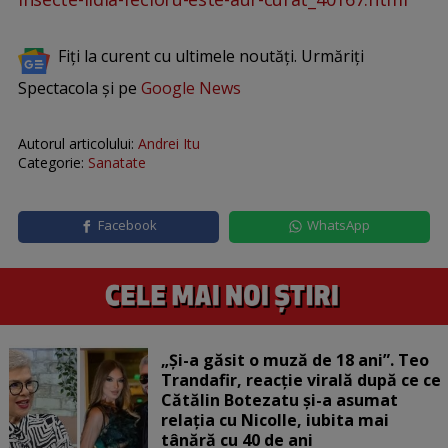
Fiți la curent cu ultimele noutăți. Urmăriți
Spectacola și pe
Google News
Autorul articolului:
Andrei Itu
Categorie:
Sanatate
Facebook
WhatsApp
„Și-a găsit o muză de 18 ani”. Teo
Trandafir, reacție virală după ce ce
Cătălin Botezatu și-a asumat
relația cu Nicolle, iubita mai
tânără cu 40 de ani