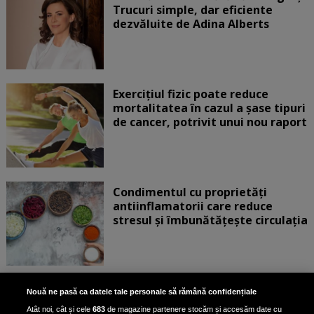
Trucuri simple, dar eficiente
dezvăluite de Adina Alberts
Exercițiul fizic poate reduce
mortalitatea în cazul a șase tipuri
de cancer, potrivit unui nou raport
Condimentul cu proprietăți
antiinflamatorii care reduce
stresul și îmbunătățește circulația
Dormi mai putin de 8 ore pe
Nouă ne pasă ca datele tale personale să rămână confidențiale
noapte? Medicul Mihaill Pautov a
Atât noi, cât și cele
683
de magazine partenere stocăm și accesăm date cu