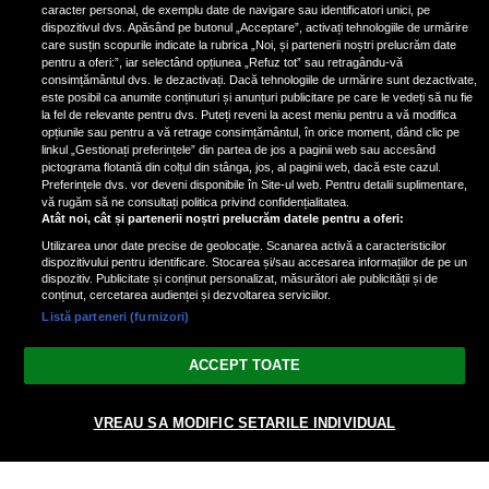
spus la ce riscuri te expui: „Îți faci
caracter personal, de exemplu date de navigare sau identificatori unici, pe
foarte mult rău”
dispozitivul dvs. Apăsând pe butonul „Acceptare”, activați tehnologiile de urmărire
care susțin scopurile indicate la rubrica „Noi, și partenerii noștri prelucrăm date
pentru a oferi:”, iar selectând opțiunea „Refuz tot” sau retragându-vă
consimțământul dvs. le dezactivați. Dacă tehnologiile de urmărire sunt dezactivate,
este posibil ca anumite conținuturi și anunțuri publicitare pe care le vedeți să nu fie
Doctor Marius Sava a dezvăluit
la fel de relevante pentru dvs. Puteți reveni la acest meniu pentru a vă modifica
care sunt principalele cauze ale
opțiunile sau pentru a vă retrage consimțământul, în orice moment, dând clic pe
linkul „Gestionați preferințele” din partea de jos a paginii web sau accesând
somnolenței
pictograma flotantă din colțul din stânga, jos, al paginii web, dacă este cazul.
Doctorul Marius Sava a...
Preferințele dvs. vor deveni disponibile în Site-ul web. Pentru detalii suplimentare,
vă rugăm să ne consultați politica privind confidențialitatea.
Atât noi, cât și partenerii noștri prelucrăm datele pentru a oferi:
Utilizarea unor date precise de geolocație. Scanarea activă a caracteristicilor
dispozitivului pentru identificare. Stocarea și/sau accesarea informațiilor de pe un
dispozitiv. Publicitate și conținut personalizat, măsurători ale publicității și de
conținut, cercetarea audienței și dezvoltarea serviciilor.
Listă parteneri (furnizori)
Vezi varianta Desktop
ACCEPT TOATE
Politica de confidențialitate
Politica cookies
Gestionați preferințele
|
|
© 2026 spectacola.ro | Toate drepturile rezervate.
VREAU SA MODIFIC SETARILE INDIVIDUAL
nxt.196