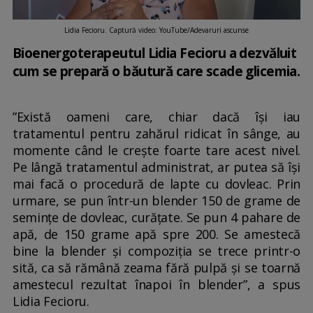
Lidia Fecioru. Captură video: YouTube/Adevaruri ascunse
Bioenergoterapeutul Lidia Fecioru a dezvăluit
cum se prepară o băutură care scade glicemia.
”Există oameni care, chiar dacă își iau
tratamentul pentru zahărul ridicat în sânge, au
momente când le crește foarte tare acest nivel.
Pe lângă tratamentul administrat, ar putea să își
mai facă o procedură de lapte cu dovleac. Prin
urmare, se pun într-un blender 150 de grame de
semințe de dovleac, curățate. Se pun 4 pahare de
apă, de 150 grame apă spre 200. Se amestecă
bine la blender și compoziția se trece printr-o
sită, ca să rămână zeama fără pulpă și se toarnă
amestecul rezultat înapoi în blender”, a spus
Lidia Fecioru.