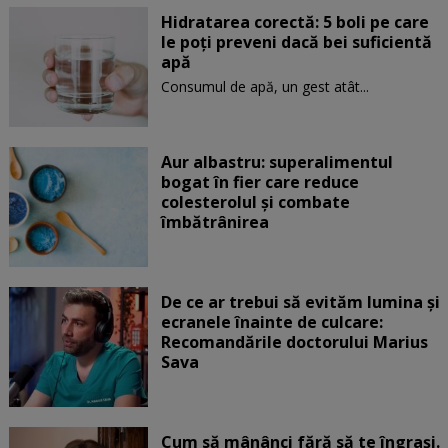
Hidratarea corectă: 5 boli pe care
le poți preveni dacă bei suficientă
apă
Consumul de apă, un gest atât...
Aur albastru: superalimentul
bogat în fier care reduce
colesterolul și combate
îmbătrânirea
De ce ar trebui să evităm lumina și
ecranele înainte de culcare:
Recomandările doctorului Marius
Sava
Cum să mânânci fără să te îngrași.