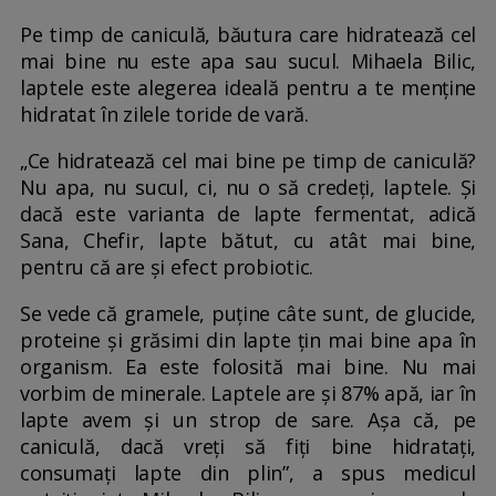
Pe timp de caniculă, băutura care hidratează cel
mai bine nu este apa sau sucul. Mihaela Bilic,
laptele este alegerea ideală pentru a te menține
hidratat în zilele toride de vară.
„Ce hidratează cel mai bine pe timp de caniculă?
Nu apa, nu sucul, ci, nu o să credeți, laptele. Și
dacă este varianta de lapte fermentat, adică
Sana, Chefir, lapte bătut, cu atât mai bine,
pentru că are și efect probiotic.
Se vede că gramele, puține câte sunt, de glucide,
proteine și grăsimi din lapte țin mai bine apa în
organism. Ea este folosită mai bine. Nu mai
vorbim de minerale. Laptele are și 87% apă, iar în
lapte avem și un strop de sare. Așa că, pe
caniculă, dacă vreți să fiți bine hidratați,
consumați lapte din plin”, a spus medicul