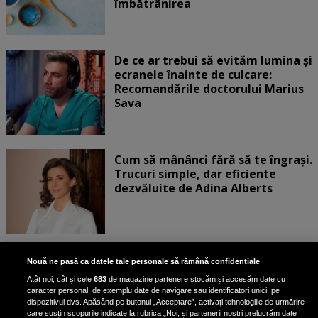
îmbătrânirea
De ce ar trebui să evităm lumina și
ecranele înainte de culcare:
Recomandările doctorului Marius
Sava
Cum să mânânci fără să te îngrași.
Trucuri simple, dar eficiente
dezvăluite de Adina Alberts
Exercițiul fizic poate reduce
Nouă ne pasă ca datele tale personale să rămână confidențiale
mortalitatea în cazul a șase tipuri
Atât noi, cât și cele
683
de magazine partenere stocăm și accesăm date cu
de cancer, potrivit unui nou raport
caracter personal, de exemplu date de navigare sau identificatori unici, pe
dispozitivul dvs. Apăsând pe butonul „Acceptare”, activați tehnologiile de urmărire
care susțin scopurile indicate la rubrica „Noi, și partenerii noștri prelucrăm date