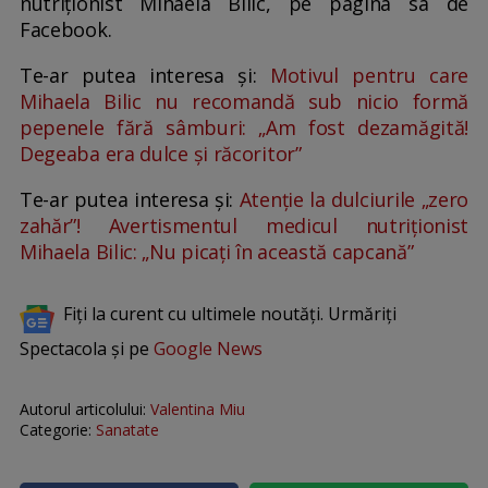
nutriționist Mihaela Bilic, pe pagina sa de
Facebook.
Te-ar putea interesa și:
Motivul pentru care
Mihaela Bilic nu recomandă sub nicio formă
pepenele fără sâmburi: „Am fost dezamăgită!
Degeaba era dulce și răcoritor”
Te-ar putea interesa și:
Atenție la dulciurile „zero
zahăr”! Avertismentul medicul nutriționist
Mihaela Bilic: „Nu picați în această capcană”
Fiți la curent cu ultimele noutăți. Urmăriți
Spectacola și pe
Google News
Autorul articolului:
Valentina Miu
Categorie:
Sanatate