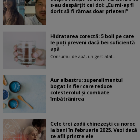
s-au despărțit cei doi: „Eu mi-aș fi
dorit să fi rămas doar prieteni”
Hidratarea corectă: 5 boli pe care
le poți preveni dacă bei suficientă
apă
Consumul de apă, un gest atât...
Aur albastru: superalimentul
bogat în fier care reduce
colesterolul și combate
îmbătrânirea
Cele trei zodii chinezești cu noroc
la bani în februarie 2025. Vezi dacă
te afli printre ele