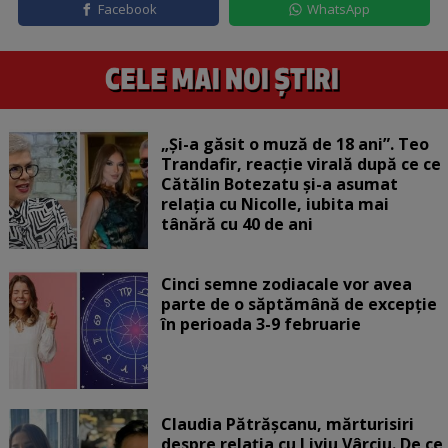
Facebook
WhatsApp
„Și-a găsit o muză de 18 ani”. Teo
Trandafir, reacție virală după ce ce
Cătălin Botezatu și-a asumat
relația cu Nicolle, iubita mai
tânără cu 40 de ani
Cinci semne zodiacale vor avea
parte de o săptămână de excepție
în perioada 3-9 februarie
Claudia Pătrășcanu, mărturisiri
despre relația cu Liviu Vârciu. De ce