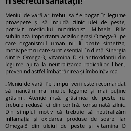
fi secretul sănătății!”
Meniul de vară ar trebui să fie bogat în legume
proaspete și să includă zilnic ulei de pește,
potrivit medicului nutriționist. Mihaela Bilic
subliniază importanța acizilor grași Omega-3, pe
care organismul uman nu îi poate sintetiza,
motiv pentru care sunt esențiali în dietă. Sinergia
dintre Omega-3, vitamina D și antioxidanții din
legume ajută la neutralizarea radicalilor liberi,
prevenind astfel îmbătrânirea și îmbolnăvirea.
„Meniu de vară. Pe timpul verii este recomandat
să mâncăm mai multe legume și mai puține
grăsimi. Atenție însă, grăsimea de pește nu
trebuie redusă, ci din contră, consumată zilnic.
Din simplul motiv că trebuie să neutralizăm
inflamația și oxidarea produse de soare. Iar
Omega-3 din uleiul de pește și vitamina D