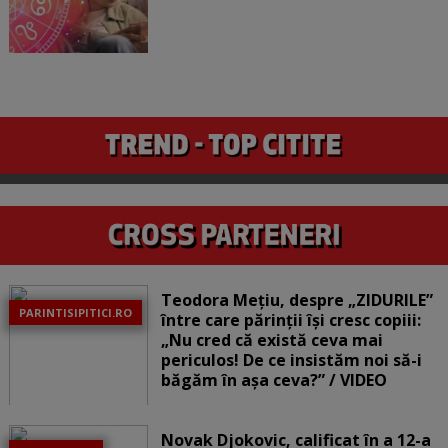
Teodora Mețiu, despre „ZIDURILE”
PARINTISIPITICI.RO
între care părinții își cresc copiii:
„Nu cred că există ceva mai
periculos! De ce insistăm noi să-i
băgăm în așa ceva?” / VIDEO
Novak Djokovic, calificat în a 12-a