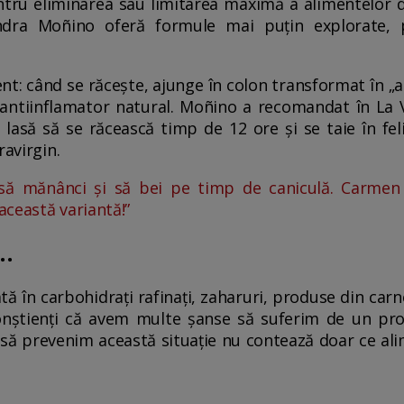
ntru eliminarea sau limitarea maximă a alimentelor dă
andra Moñino oferă formule mai puțin explorate
nt: când se răcește, ajunge în colon transformat în „a
 antiinflamator natural. Moñino a recomandat în La V
e lasă să se răcească timp de 12 ore și se taie în f
ravirgin.
să mănânci și să bei pe timp de caniculă. Carmen 
ceastă variantă!”
..
ă în carbohidrați rafinați, zaharuri, produse din car
conștienți că avem multe șanse să suferim de un proc
 să prevenim această situație nu contează doar ce a