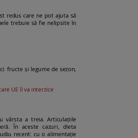
ost redus care ne pot ajuta să
le trebuie să fie nelipsite în
ci: fructe și legume de sezon,
care UE îi va interzice
ârsta a treia. Articulațiile
ră. În aceste cazuri, dieta
diu recent: cu o alimentație