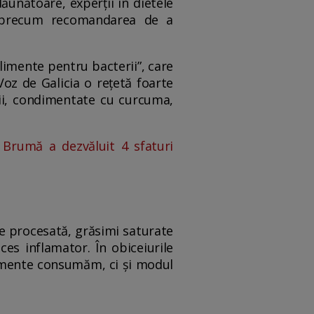
unătoare, experții în dietele
, precum recomandarea de a
limente pentru bacterii”, care
oz de Galicia o rețetă foarte
elii, condimentate cu curcuma,
Brumă a dezvăluit 4 sfaturi
ne procesată, grăsimi saturate
es inflamator. În obiceiurile
limente consumăm, ci și modul