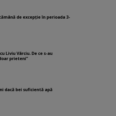
tămână de excepție în perioada 3-
cu Liviu Vârciu. De ce s-au
 doar prieteni”
eni dacă bei suficientă apă