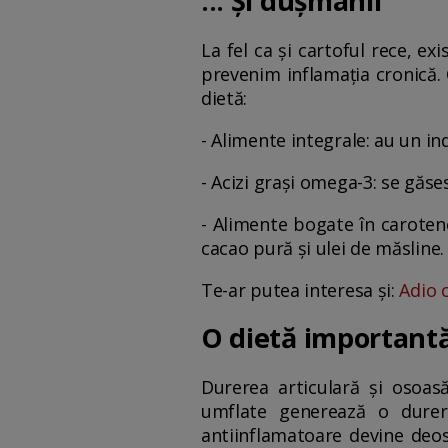
... Și dușmanii
La fel ca și cartoful rece, e
prevenim inflamația cronică. 
dietă:
- Alimente integrale: au un ind
- Acizi grași omega-3: se găses
- Alimente bogate în caroteno
cacao pură și ulei de măsline.
Te-ar putea interesa și:
Adio c
O dietă importantă 
Durerea articulară și osoas
umflate generează o durere
antiinflamatoare devine deo