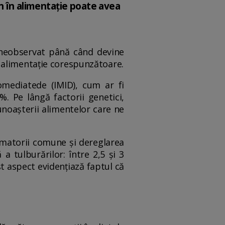
n în alimentație poate avea
 neobservat până când devine
 alimentație corespunzătoare.
omediatede (IMID), cum ar fi
. Pe lângă factorii genetici,
unoașterii alimentelor care ne
amatorii comune și dereglarea
 tulburărilor: între 2,5 și 3
st aspect evidențiază faptul că