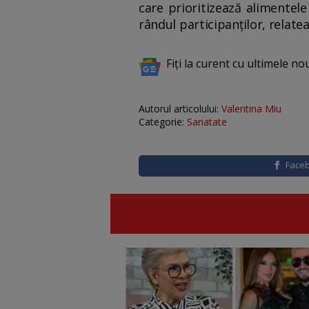
care prioritizează alimentel
rândul participanților, relate
Fiți la curent cu ultimele no
Autorul articolului:
Valentina Miu
Categorie:
Sanatate
Face