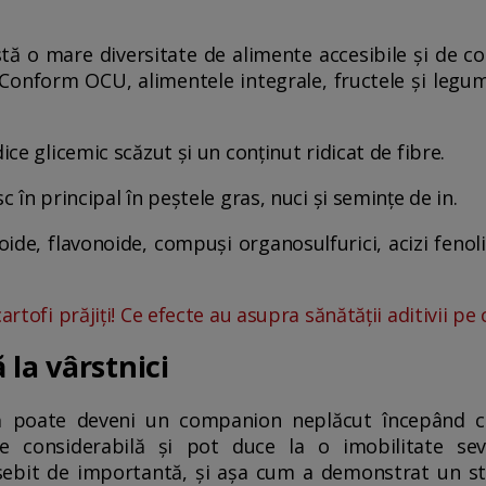
xistă o mare diversitate de alimente accesibile și de c
Conform OCU, alimentele integrale, fructele și legume
ice glicemic scăzut și un conținut ridicat de fibre.
c în principal în peștele gras, nuci și semințe de in.
ide, flavonoide, compuși organosulfurici, acizi fenoli
artofi prăjiți! Ce efecte au asupra sănătății aditivii pe 
la vârstnici
ă poate deveni un companion neplăcut începând cu v
 considerabilă și pot duce la o imobilitate seve
sebit de importantă, și așa cum a demonstrat un stu