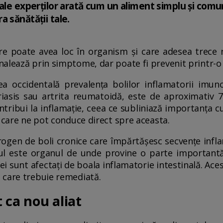
 ale experților arată cum un aliment simplu și comu
 sănătății tale.
are poate avea loc în organism și care adesea trece
nalează prin simptome, dar poate fi prevenit printr-o
ea occidentală prevalența bolilor inflamatorii imun
riasis sau artrita reumatoidă, este de aproximativ 7%
ntribui la inflamație, ceea ce subliniază importanța c
r care ne pot conduce direct spre aceasta.
rogen de boli cronice care împărtășesc secvențe infl
nul este organul de unde provine o parte importantă a
ei sunt afectați de boala inflamatorie intestinală. Ace
 care trebuie remediată.
 ca nou aliat