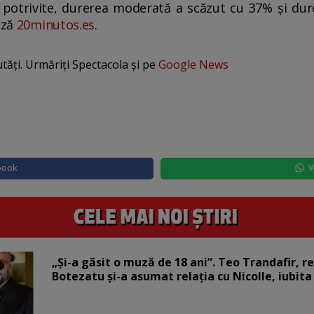
e potrivite, durerea moderată a scăzut cu 37% și du
ază
20minutos.es
.
utăți. Urmăriți Spectacola și pe
Google News
book
W
„Și-a găsit o muză de 18 ani”. Teo Trandafir, r
Botezatu și-a asumat relația cu Nicolle, iubita