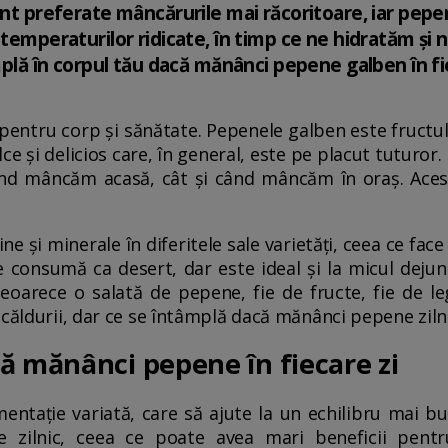
sunt preferate mâncărurile mai răcoritoare, iar pep
 temperaturilor ridicate, în timp ce ne hidratăm ș
âmplă în corpul tău dacă mănânci pepene galben în fi
pentru corp și sănătate. Pepenele galben este fructul
e și delicios care, în general, este pe placut tuturor. 
ând mâncăm acasă, cât și când mâncăm în oraș. Acest
e și minerale în diferitele sale varietăți, ceea ce face 
se consumă ca desert, dar este ideal și la micul dejun
eoarece o salată de pepene, fie de fructe, fie de 
 căldurii, dar ce se întâmplă dacă mănânci pepene ziln
ă mănânci pepene în fiecare zi
mentație variată, care să ajute la un echilibru mai b
e zilnic, ceea ce poate avea mari beneficii pentr