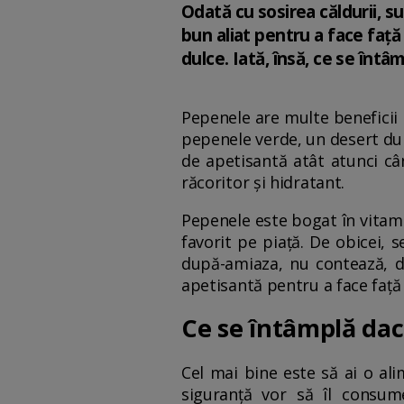
Odată cu sosirea căldurii, 
bun aliat pentru a face față
dulce. Iată, însă, ce se înt
Pepenele are multe beneficii 
pepenele verde, un desert dulc
de apetisantă atât atunci c
răcoritor și hidratant.
Pepenele este bogat în vitamin
favorit pe piață. De obicei, 
după-amiaza, nu contează, d
apetisantă pentru a face față
Ce se întâmplă dac
Cel mai bine este să ai o ali
siguranță vor să îl consum