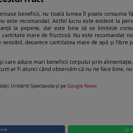
roase beneficii, nu toată lumea îl poate consuma fără
nu este recomandat. Astfel lucru este evident la pers
anță la pepene, dar este bine să se limiteze cons
o cantitate mare de fructoză. Nu este recomandat ni
iv sensibil, deoarece cantitatea mare de apă și fibre p
i care aduce mari beneficii corpului prin alimentație,
cum ar fi atunci când observăm că nu ne face bine, n
utăți. Urmăriți Spectacola și pe
Google News
book
W