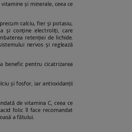
e vitamine și minerale, ceea ce
precum calciu, fier și potasiu,
a și conține electroliți, care
mbaterea retenției de lichide.
sistemului nervos și reglează
ea benefic pentru cicatrizarea
ciu și fosfor, iar antioxidanții
ndată de vitamina C, ceea ce
 acid folic îl face recomandat
asă a fătului.