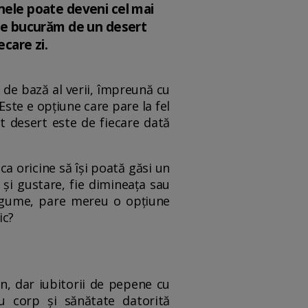
enele poate deveni cel mai
i ne bucurăm de un desert
ecare zi.
 de bază al verii, împreună cu
Este e opțiune care pare la fel
 desert este de fiecare dată
ca oricine să își poată găsi un
 și gustare, fie dimineața sau
legume, pare mereu o opțiune
ic?
un, dar iubitorii de pepene cu
u corp și sănătate datorită