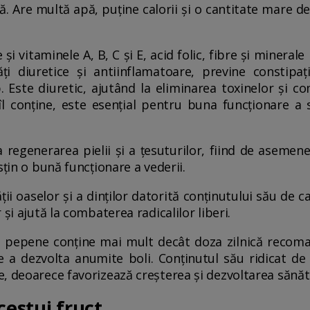
ă. Are multă apă, puține calorii și o cantitate mare d
i vitaminele A, B, C și E, acid folic, fibre și minerale 
ți diuretice și antiinflamatoare, previne constipați
p. Este diuretic, ajutând la eliminarea toxinelor și co
îl conține, este esențial pentru buna funcționare a 
a regenerarea pielii și a țesuturilor, fiind de asemen
sțin o bună funcționare a vederii.
i oaselor și a dinților datorită conținutului său de cal
și ajută la combaterea radicalilor liberi.
 pepene conține mai mult decât doza zilnică recoma
e a dezvolta anumite boli. Conținutul său ridicat de
, deoarece favorizează creșterea și dezvoltarea sănăto
cestui fruct