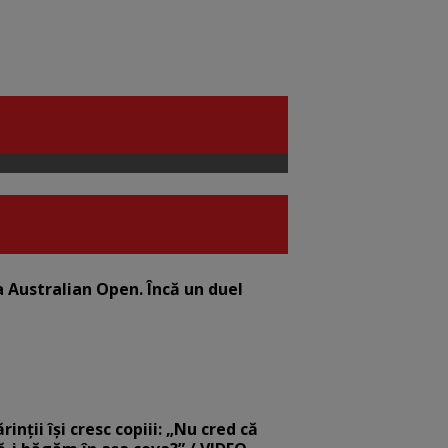
la Australian Open. Încă un duel
nții își cresc copiii: „Nu cred că