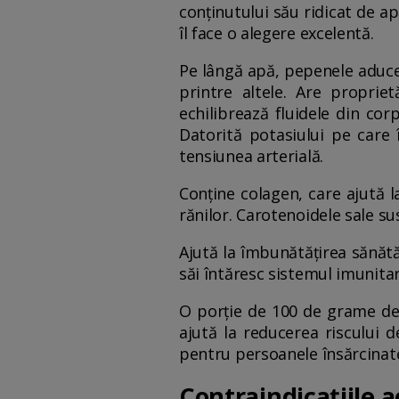
conținutului său ridicat de ap
îl face o alegere excelentă.
Pe lângă apă, pepenele aduce ș
printre altele. Are proprietă
echilibrează fluidele din cor
Datorită potasiului pe care 
tensiunea arterială.
Conține colagen, care ajută l
rănilor. Carotenoidele sale su
Ajută la îmbunătățirea sănătăți
săi întăresc sistemul imunitar 
O porție de 100 de grame de
ajută la reducerea riscului d
pentru persoanele însărcinate
Contraindicațiile a