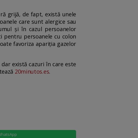
 grijă, de fapt, există unele
oanele care sunt alergice sau
umul și în cazul persoanelor
ci pentru persoanele cu colon
oate favoriza apariția gazelor
 dar există cazuri în care este
otează
20minutos.es
.
hatsApp