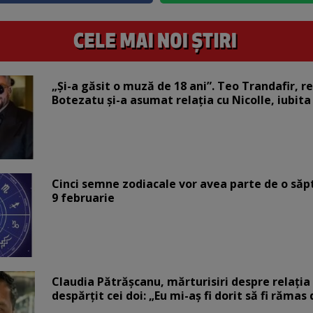
„Și-a găsit o muză de 18 ani”. Teo Trandafir, r
Botezatu și-a asumat relația cu Nicolle, iubita
Cinci semne zodiacale vor avea parte de o săp
9 februarie
Claudia Pătrășcanu, mărturisiri despre relația 
despărțit cei doi: „Eu mi-aș fi dorit să fi rămas