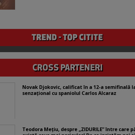
Novak Djokovic, calificat în a 12-a semifinală 
senzațional cu spaniolul Carlos Alcaraz
Teodora Mețiu, despre „ZIDURILE” între care pări