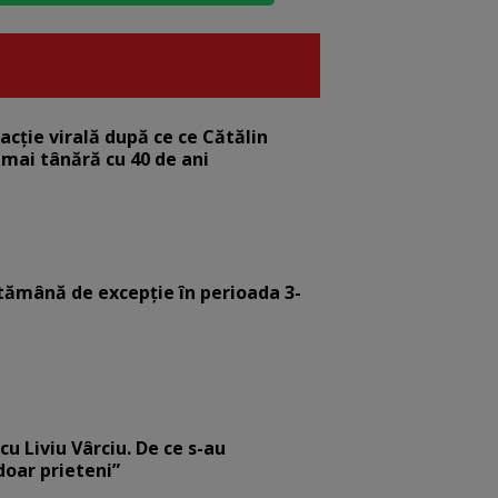
eacție virală după ce ce Cătălin
 mai tânără cu 40 de ani
tămână de excepție în perioada 3-
cu Liviu Vârciu. De ce s-au
 doar prieteni”