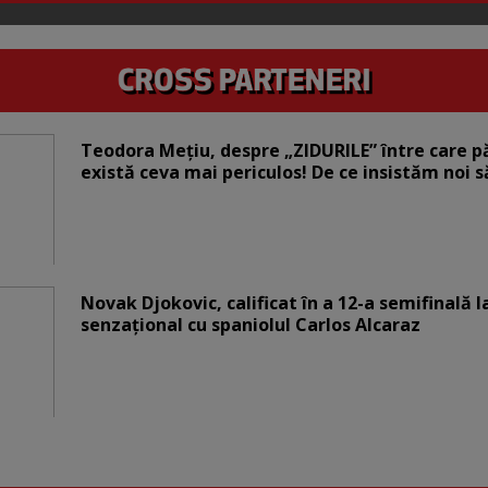
Teodora Mețiu, despre „ZIDURILE” între care pări
există ceva mai periculos! De ce insistăm noi 
Novak Djokovic, calificat în a 12-a semifinală 
senzațional cu spaniolul Carlos Alcaraz