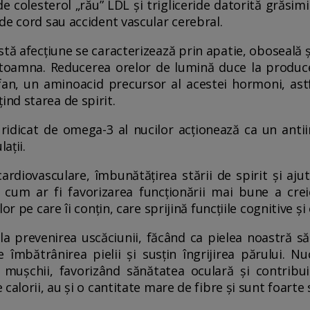
de colesterol „rău” LDL și trigliceride datorită grăsimi
de cord sau accident vascular cerebral.
stă afecțiune se caracterizează prin apatie, oboseală 
 toamna. Reducerea orelor de lumină duce la produc
fan, un aminoacid precursor al acestei hormoni, astf
nd starea de spirit.
 ridicat de omega-3 al nucilor acționează ca un anti
ații.
cardiovasculare, îmbunătățirea stării de spirit și aju
, cum ar fi favorizarea funcționării mai bune a creie
or pe care îi conțin, care sprijină funcțiile cognitive ș
 la prevenirea uscăciunii, făcând ca pielea noastră să
e îmbătrânirea pielii și susțin îngrijirea părului. N
 mușchii, favorizând sănătatea oculară și contribu
calorii, au și o cantitate mare de fibre și sunt foarte 