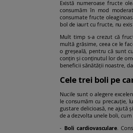
Există numeroase fructe olea
consumăm în mod moderat, d
consumate fructe oleaginoase
bol de iaurt cu fructe, nu exis
Mult timp s-a crezut că fruc
multă grăsime, ceea ce le fac
o greșeală, pentru că sunt cu 
conțin și conținutul lor de om
beneficii sănătății noastre, d
Cele trei boli pe c
Nucile sunt o alegere excelen
le consumăm cu precauție, luâ
gustare delicioasă, ne ajută ș
de a dezvolta unele boli, cum a
-
Boli cardiovasculare
. Con