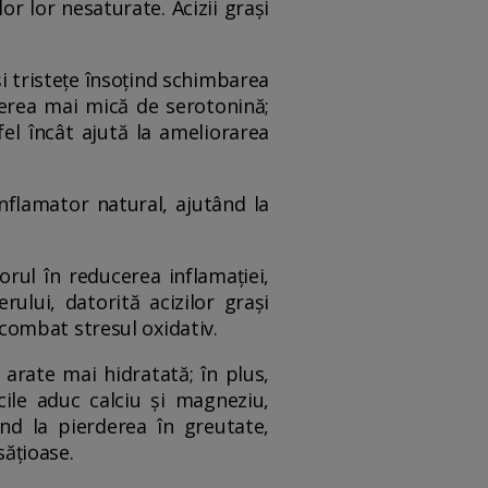
lor lor nesaturate. Acizii grași
și tristețe însoțind schimbarea
erea mai mică de serotonină;
el încât ajută la ameliorarea
inflamator natural, ajutând la
torul în reducerea inflamației,
rului, datorită acizilor grași
i combat stresul oxidativ.
 arate mai hidratată; în plus,
ucile aduc calciu și magneziu,
ind la pierderea în greutate,
sățioase.