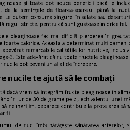
ginoase și toate pot aduce beneficii dacă le includ
e la semințele de floarea-soarelui până la nuci,
. Le putem consuma singure, în salate sau deserturi,
tă reguli stricte, pentru că sunt gustoase în orice fel.
tele oleaginoase fac mai dificilă pierderea în greuta
e foarte calorice. Aceasta a determinat mulți oameni să
adevărat remarcabile calitățile lor nutritive, inclusi
ega-3. Este adevărat că nu toate fructele oleaginoase s
ar nucile pot deveni un aliat de încredere.
are nucile te ajută să le combați
tă dacă vrem să integrăm fructe oleaginoase în alime
nd în jur de 30 de grame pe zi, echivalentul unei mâ
i să ne îngrijim, deoarece contribuie la protejarea săn
r fi:
sumul de nuci îmbunătățește sănătatea arterelor, s