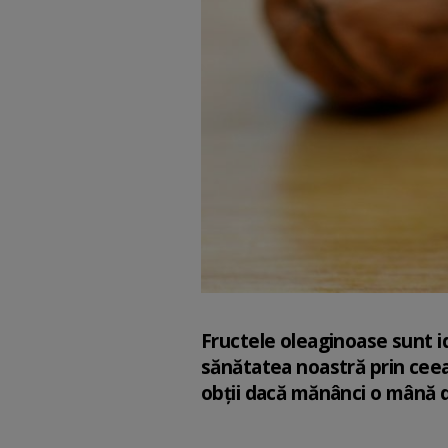
Fructele oleaginoase sunt i
sănătatea noastră prin ceea 
obții dacă mănânci o mână d