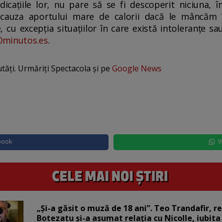
dicațiile lor, nu pare să se fi descoperit niciuna, 
cauza aportului mare de calorii dacă le mâncăm î
 cu excepția situațiilor în care există intoleranțe sau
0minutos.es
.
utăți. Urmăriți Spectacola și pe
Google News
book
W
„Și-a găsit o muză de 18 ani”. Teo Trandafir, r
Botezatu și-a asumat relația cu Nicolle, iubita