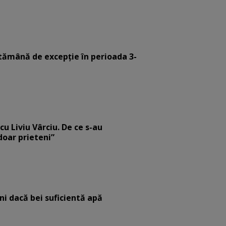
tămână de excepție în perioada 3-
cu Liviu Vârciu. De ce s-au
 doar prieteni”
eni dacă bei suficientă apă