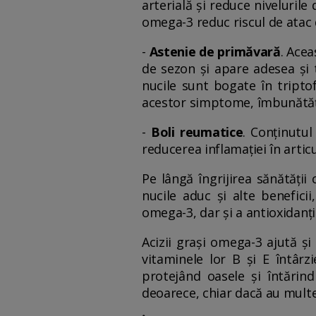
arterială și reduce nivelurile 
omega-3 reduc riscul de atac 
-
Astenie de primăvară
. Acea
de sezon și apare adesea și
nucile sunt bogate în tripto
acestor simptome, îmbunătăți
-
Boli reumatice
. Conținutul
reducerea inflamației în articul
Pe lângă îngrijirea sănătății 
nucile aduc și alte beneficii
omega-3, dar și a antioxidanțil
Acizii grași omega-3 ajută și
vitaminele lor B și E întârzi
protejând oasele și întărind
deoarece, chiar dacă au multe 