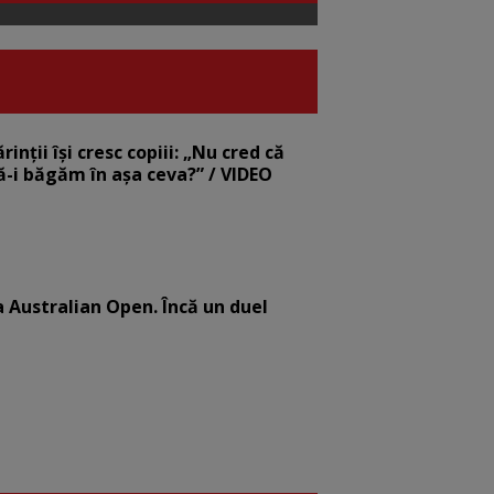
nții își cresc copiii: „Nu cred că
să-i băgăm în așa ceva?” / VIDEO
la Australian Open. Încă un duel