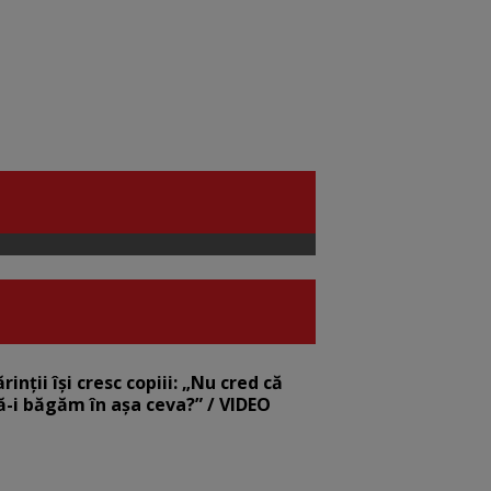
nții își cresc copiii: „Nu cred că
să-i băgăm în așa ceva?” / VIDEO