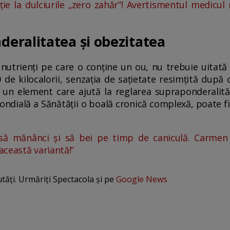
ție la dulciurile „zero zahăr”! Avertismentul medicul n
eralitatea și obezitatea
utrienți pe care o conține un ou, nu trebuie uitată 
 de kilocalorii, senzația de sațietate resimțită după
t un element care ajută la reglarea supraponderalită
ndială a Sănătății o boală cronică complexă, poate f
să mănânci și să bei pe timp de caniculă. Carmen 
ceastă variantă!”
utăți. Urmăriți Spectacola și pe
Google News