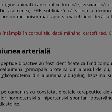
origine animală care conține luteină și zeaxantină, c
. De asemenea, FHF subliniază că știința a demons
are un mecanism mai rapid și mai eficient decât alt
e întâmplă în corpul tău dacă mănânci cartofi reci. C
iunea arterială
peptide bioactive au fost identificate ca fiind compu
ovoalbumină (principala proteină din albușul de ou,
 (glicoproteină din albumina albușului), lizozimă și
nu pe oameni) s-au constatat efectele terapeutice ale
ilor normotensivi și hipertensivi spontan, observân
diastolice.