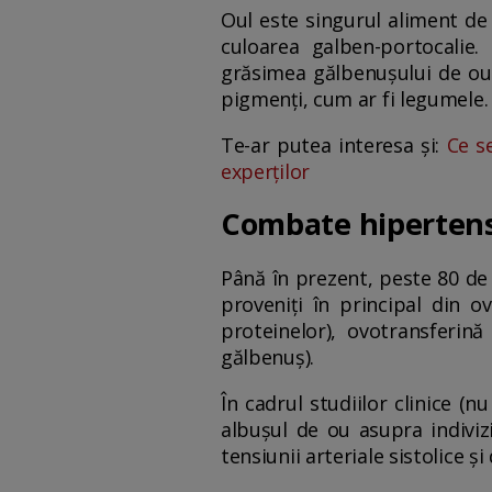
Oul este singurul aliment de 
culoarea galben-portocalie
grăsimea gălbenușului de ou 
pigmenți, cum ar fi legumele.
Te-ar putea interesa și:
Ce s
experților
Combate hipertens
Până în prezent, peste 80 de 
proveniți în principal din 
proteinelor), ovotransferină
gălbenuș).
În cadrul studiilor clinice (
albușul de ou asupra indiviz
tensiunii arteriale sistolice și 