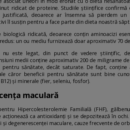
e asociat uneori în mod eronat cu o dietă nesănătoas
nut ridicat de proteine. Studiile științifice confirm
justificată, deoarece ar însemna să pierdem un a
vi îl susțin pentru a face parte din dieta noastră săp
 biologică ridicată, deoarece conțin aminoacizi ese
 redus: un ou mediu furnizează doar aproximativ 70 de 
nu este legat, din punct de vedere științific, de
nsiuni medii conține aproximativ 200 de miligrame de
 pentru sănătate, decât saturate. De fapt, conține 
ale căror beneficii pentru sănătate sunt bine cun
B12) și minerale (fier, seleniu, fosfor).
cența maculară
ntru Hipercolesterolemie Familială (FHF), gălbenu
 acționează ca antioxidanți și se depozitează în ochi.
i și degenerescenței maculare, cauze frecvente de orbir