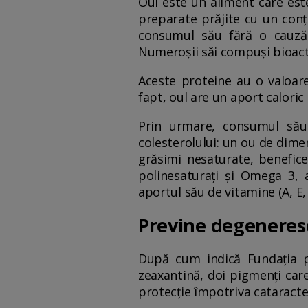
Oul este un aliment care est
preparate prăjite cu un conți
consumul său fără o cauză 
Numeroșii săi compuși bioacti
Aceste proteine au o valoare
fapt, oul are un aport caloric
Prin urmare, consumul său 
colesterolului: un ou de dime
grăsimi nesaturate, benefice
polinesaturați și Omega 3, 
aportul său de vitamine (A, E, 
Previne degeneres
După cum indică Fundația pe
zeaxantină, doi pigmenți care
protecție împotriva cataracte