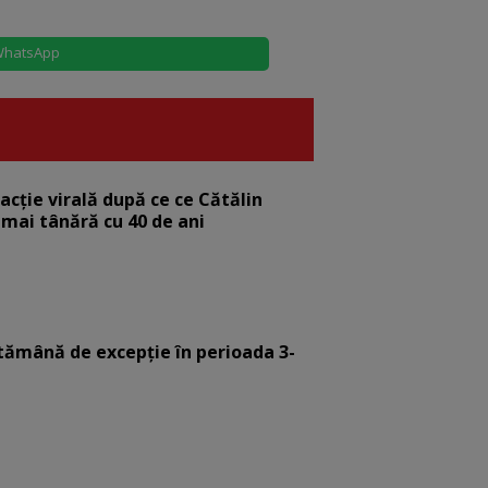
hatsApp
eacție virală după ce ce Cătălin
 mai tânără cu 40 de ani
tămână de excepție în perioada 3-