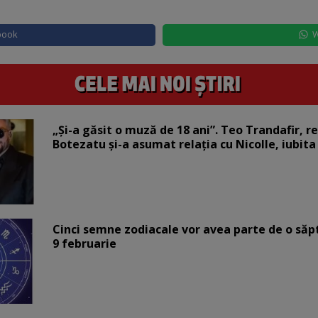
book
W
„Și-a găsit o muză de 18 ani”. Teo Trandafir, r
Botezatu și-a asumat relația cu Nicolle, iubita
Cinci semne zodiacale vor avea parte de o săp
9 februarie