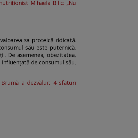
utriționist Mihaela Bilic: „Nu
valoarea sa proteică ridicată.
 consumul său este puternică,
ții. De asemenea, obezitatea,
i influențată de consumul său,
Brumă a dezvăluit 4 sfaturi