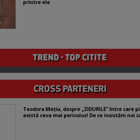
printre ele
Teodora Mețiu, despre „ZIDURILE” între care pări
există ceva mai periculos! De ce insistăm noi 