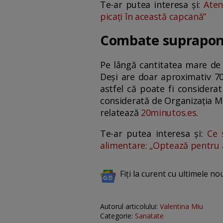
Te-ar putea interesa și:
Aten
picați în această capcană”
Combate suprapond
Pe lângă cantitatea mare de n
Deși are doar aproximativ 70
astfel că poate fi considera
considerată de Organizația Mo
relatează
20minutos.es
.
Te-ar putea interesa și:
Ce 
alimentare: „Optează pentru a
Fiți la curent cu ultimele no
Autorul articolului:
Valentina Miu
Categorie:
Sanatate