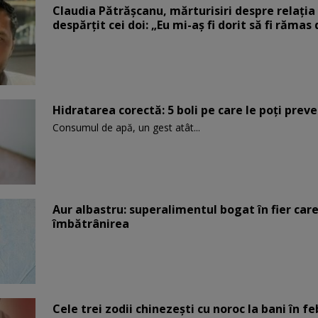
Claudia Pătrășcanu, mărturisiri despre relația 
despărțit cei doi: „Eu mi-aș fi dorit să fi rămas
Hidratarea corectă: 5 boli pe care le poți prev
Consumul de apă, un gest atât...
Aur albastru: superalimentul bogat în fier car
îmbătrânirea
Cele trei zodii chinezești cu noroc la bani în fe