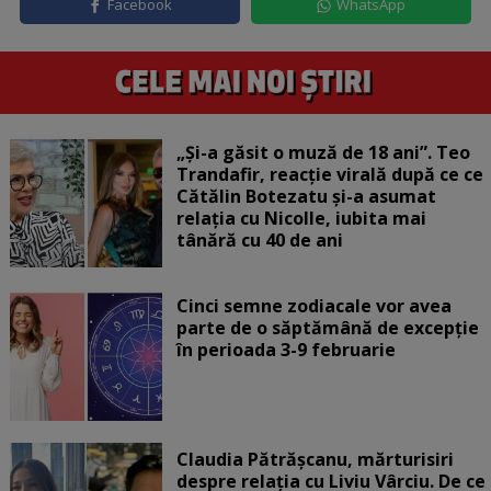
Facebook
WhatsApp
„Și-a găsit o muză de 18 ani”. Teo
Trandafir, reacție virală după ce ce
Cătălin Botezatu și-a asumat
relația cu Nicolle, iubita mai
tânără cu 40 de ani
Cinci semne zodiacale vor avea
parte de o săptămână de excepție
în perioada 3-9 februarie
Claudia Pătrășcanu, mărturisiri
despre relația cu Liviu Vârciu. De ce