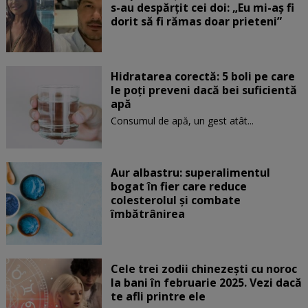
s-au despărțit cei doi: „Eu mi-aș fi
dorit să fi rămas doar prieteni”
Hidratarea corectă: 5 boli pe care
le poți preveni dacă bei suficientă
apă
Consumul de apă, un gest atât...
Aur albastru: superalimentul
bogat în fier care reduce
colesterolul și combate
îmbătrânirea
Cele trei zodii chinezești cu noroc
la bani în februarie 2025. Vezi dacă
te afli printre ele