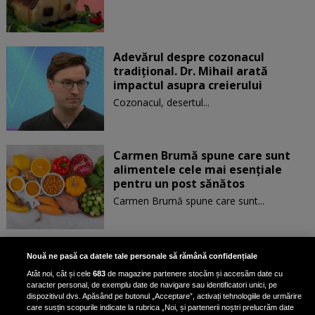
Adevărul despre cozonacul
tradițional. Dr. Mihail arată
impactul asupra creierului
Cozonacul, desertul...
Carmen Brumă spune care sunt
alimentele cele mai esențiale
pentru un post sănătos
Carmen Brumă spune care sunt...
Ce facem dacă am exagerat cu
Nouă ne pasă ca datele tale personale să rămână confidențiale
mâncarea. Dr. Mihaela Bilic a
Atât noi, cât și cele
683
de magazine partenere stocăm și accesăm date cu
oferit trei variante: „Alimentația
caracter personal, de exemplu date de navigare sau identificatori unici, pe
nu trebuie să fie perfectă în
dispozitivul dvs. Apăsând pe butonul „Acceptare”, activați tehnologiile de urmărire
fiecare zi”
care susțin scopurile indicate la rubrica „Noi, și partenerii noștri prelucrăm date