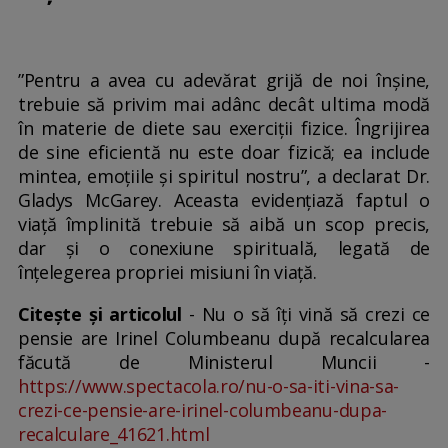
”Pentru a avea cu adevărat grijă de noi înșine,
trebuie să privim mai adânc decât ultima modă
în materie de diete sau exerciții fizice. Îngrijirea
de sine eficientă nu este doar fizică; ea include
mintea, emoțiile și spiritul nostru”, a declarat Dr.
Gladys McGarey. Aceasta evidențiază faptul o
viață împlinită trebuie să aibă un scop precis,
dar și o conexiune spirituală, legată de
înțelegerea propriei misiuni în viață.
Citește și articolul
- Nu o să îți vină să crezi ce
pensie are Irinel Columbeanu după recalcularea
făcută de Ministerul Muncii -
https://www.spectacola.ro/nu-o-sa-iti-vina-sa-
crezi-ce-pensie-are-irinel-columbeanu-dupa-
recalculare_41621.html