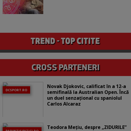
Novak Djokovic, calificat în a 12-a
DCSPORT.RO
semifinală la Australian Open. Încă
un duel senzațional cu spaniolul
Carlos Alcaraz
Teodora Mețiu, despre „ZIDURILE”
PARINTISIPITICI.RO