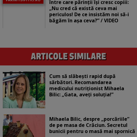
între care părinții își cresc copiii:
„Nu cred că există ceva mai
periculos! De ce insistăm noi să-i
băgăm în așa ceva?” / VIDEO
Cum să slăbești rapid după
sărbători. Recomandarea
medicului nutriționist Mihaela
Bilic: „Gata, aveți soluția!”
Mihaela Bilic, despre „porcăriile”
de pe masa de Crăciun. Secretul
bunicii pentru o masă mai spornică