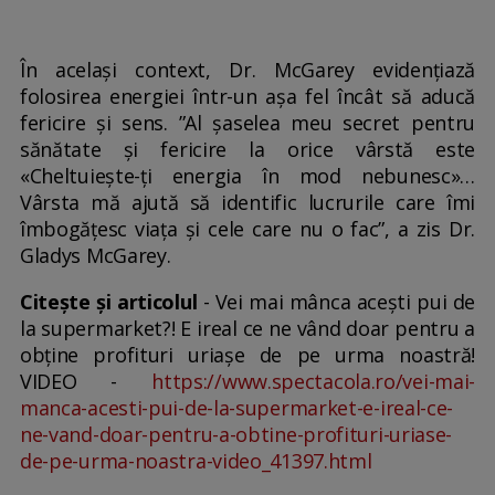
În același context, Dr. McGarey evidențiază
folosirea energiei într-un așa fel încât să aducă
fericire și sens. ”Al șaselea meu secret pentru
sănătate și fericire la orice vârstă este
«Cheltuiește-ți energia în mod nebunesc»…
Vârsta mă ajută să identific lucrurile care îmi
îmbogățesc viața și cele care nu o fac”, a zis Dr.
Gladys McGarey.
Citește și articolul
- Vei mai mânca acești pui de
la supermarket?! E ireal ce ne vând doar pentru a
obține profituri uriașe de pe urma noastră!
VIDEO -
https://www.spectacola.ro/vei-mai-
manca-acesti-pui-de-la-supermarket-e-ireal-ce-
ne-vand-doar-pentru-a-obtine-profituri-uriase-
de-pe-urma-noastra-video_41397.html