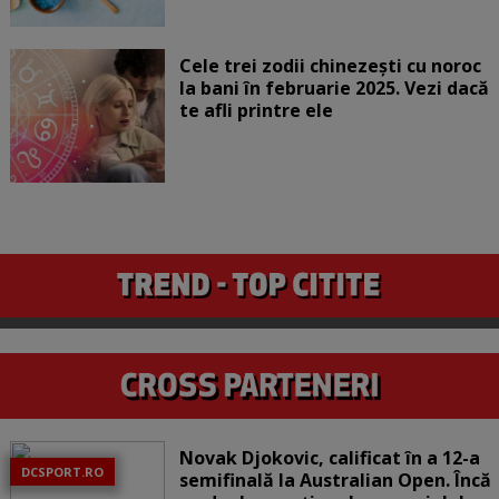
Cele trei zodii chinezești cu noroc
la bani în februarie 2025. Vezi dacă
te afli printre ele
Novak Djokovic, calificat în a 12-a
DCSPORT.RO
semifinală la Australian Open. Încă