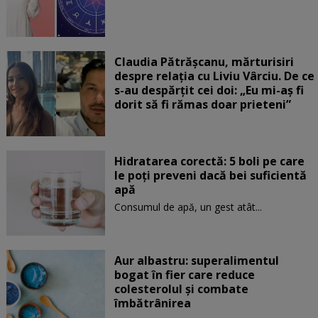
Claudia Pătrășcanu, mărturisiri
despre relația cu Liviu Vârciu. De ce
s-au despărțit cei doi: „Eu mi-aș fi
dorit să fi rămas doar prieteni”
Hidratarea corectă: 5 boli pe care
le poți preveni dacă bei suficientă
apă
Consumul de apă, un gest atât...
Aur albastru: superalimentul
bogat în fier care reduce
colesterolul și combate
îmbătrânirea