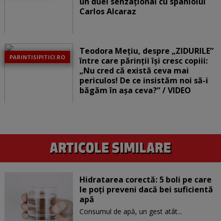
un duel senzațional cu spaniolul
Carlos Alcaraz
Teodora Mețiu, despre „ZIDURILE”
PARINTISIPITICI.RO
între care părinții își cresc copiii:
„Nu cred că există ceva mai
periculos! De ce insistăm noi să-i
băgăm în așa ceva?” / VIDEO
Hidratarea corectă: 5 boli pe care
le poți preveni dacă bei suficientă
apă
Consumul de apă, un gest atât...