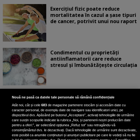
Exercițiul fizic poate reduce
mortalitatea în cazul a șase tipuri
de cancer, potrivit unui nou raport
Condimentul cu proprietăți
antiinflamatorii care reduce
stresul și îmbunătățește circulația
Dormi mai putin de 8 ore pe
Nouă ne pasă ca datele tale personale să rămână confidențiale
noapte? Medicul Mihaill Pautov a
Atât noi, cât și cele
683
de magazine partenere stocăm și accesăm date cu
spus la ce riscuri te expui: „Îți faci
caracter personal, de exemplu date de navigare sau identificatori unici, pe
foarte mult rău”
dispozitivul dvs. Apăsând pe butonul „Acceptare”, activați tehnologiile de urmărire
care susțin scopurile indicate la rubrica „Noi, și partenerii noștri prelucrăm date
pentru a oferi:”, iar selectând opțiunea „Refuz tot” sau retragându-vă
consimțământul dvs. le dezactivați. Dacă tehnologiile de urmărire sunt dezactivate,
este posibil ca anumite conținuturi și anunțuri publicitare pe care le vedeți să nu fie