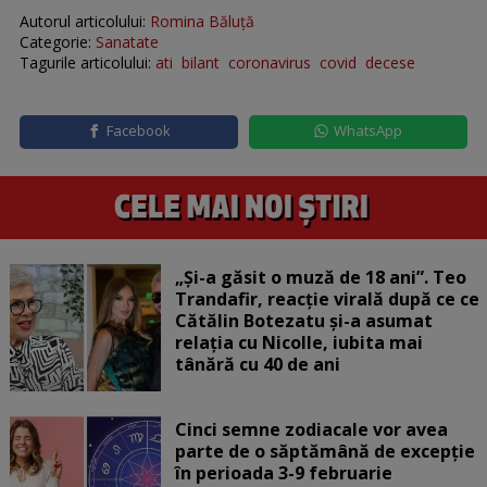
Autorul articolului:
Romina Băluță
Categorie:
Sanatate
Tagurile articolului:
ati
bilant
coronavirus
covid
decese
Facebook
WhatsApp
„Și-a găsit o muză de 18 ani”. Teo
Trandafir, reacție virală după ce ce
Cătălin Botezatu și-a asumat
relația cu Nicolle, iubita mai
tânără cu 40 de ani
Cinci semne zodiacale vor avea
parte de o săptămână de excepție
în perioada 3-9 februarie