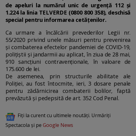
de apeluri la numărul unic de urgență 112 și
1.224 la linia TELVERDE (0800 800 358), deschisă
special pentru informarea cetățenilor.
Ca urmare a încălcării prevederilor Legii nr.
55/2020 privind unele măsuri pentru prevenirea
și combaterea efectelor pandemiei de COVID-19,
polițiștii și jandarmii au aplicat, în ziua de 28 mai,
910 sancțiuni contravenționale, în valoare de
175.600 de lei.
De asemenea, prin structurile abilitate ale
Poliției, au fost întocmite, ieri, 3 dosare penale
pentru zădărnicirea combaterii bolilor, faptă
prevăzută și pedepsită de art. 352 Cod Penal.
Fiți la curent cu ultimele noutăți. Urmăriți
Spectacola și pe
Google News