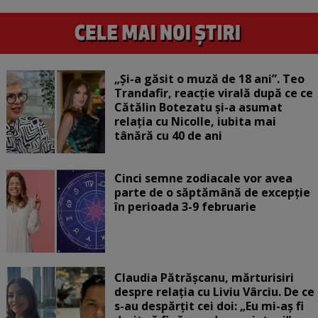
„Și-a găsit o muză de 18 ani”. Teo
Trandafir, reacție virală după ce ce
Cătălin Botezatu și-a asumat
relația cu Nicolle, iubita mai
tânără cu 40 de ani
Cinci semne zodiacale vor avea
parte de o săptămână de excepție
în perioada 3-9 februarie
Claudia Pătrășcanu, mărturisiri
despre relația cu Liviu Vârciu. De ce
s-au despărțit cei doi: „Eu mi-aș fi