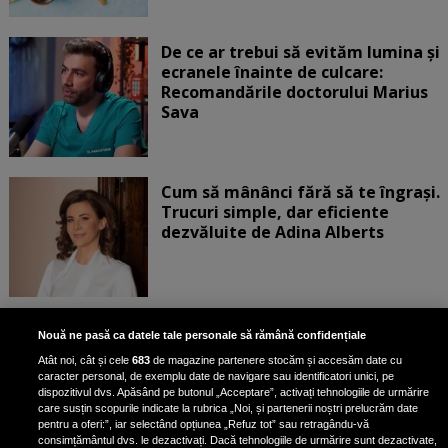
De ce ar trebui să evităm lumina și
ecranele înainte de culcare:
Recomandările doctorului Marius
Sava
Cum să mânânci fără să te îngrași.
Trucuri simple, dar eficiente
dezvăluite de Adina Alberts
Exercițiul fizic poate reduce
Nouă ne pasă ca datele tale personale să rămână confidențiale
mortalitatea în cazul a șase tipuri
Atât noi, cât și cele
683
de magazine partenere stocăm și accesăm date cu
de cancer, potrivit unui nou raport
caracter personal, de exemplu date de navigare sau identificatori unici, pe
dispozitivul dvs. Apăsând pe butonul „Acceptare”, activați tehnologiile de urmărire
care susțin scopurile indicate la rubrica „Noi, și partenerii noștri prelucrăm date
pentru a oferi:”, iar selectând opțiunea „Refuz tot” sau retragându-vă
consimțământul dvs. le dezactivați. Dacă tehnologiile de urmărire sunt dezactivate,