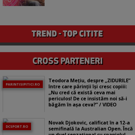
Teodora Mețiu, despre „ZIDURILE”
PARINTISIPITICI.RO
între care părinții își cresc copiii:
„Nu cred că există ceva mai
periculos! De ce insistăm noi să-i
băgăm în așa ceva?” / VIDEO
Novak Djokovic, calificat în a 12-a
DCSPORT.RO
semifinală la Australian Open. Încă
un duel senzațional cu spaniolul