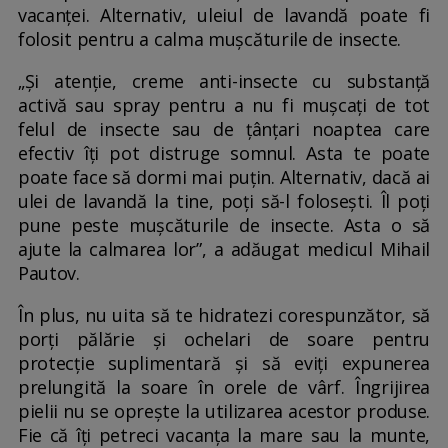
vacanței. Alternativ, uleiul de lavandă poate fi
folosit pentru a calma mușcăturile de insecte.
„Și atenție, creme anti-insecte cu substanță
activă sau spray pentru a nu fi mușcați de tot
felul de insecte sau de țânțari noaptea care
efectiv îți pot distruge somnul. Asta te poate
poate face să dormi mai puțin. Alternativ, dacă ai
ulei de lavandă la tine, poți să-l folosești. Îl poți
pune peste mușcăturile de insecte. Asta o să
ajute la calmarea lor”, a adăugat medicul Mihail
Pautov.
În plus, nu uita să te hidratezi corespunzător, să
porți pălărie și ochelari de soare pentru
protecție suplimentară și să eviți expunerea
prelungită la soare în orele de vârf. Îngrijirea
pielii nu se oprește la utilizarea acestor produse.
Fie că îți petreci vacanța la mare sau la munte,