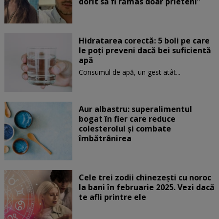
dorit să fi rămas doar prieteni”
Hidratarea corectă: 5 boli pe care
le poți preveni dacă bei suficientă
apă
Consumul de apă, un gest atât...
Aur albastru: superalimentul
bogat în fier care reduce
colesterolul și combate
îmbătrânirea
Cele trei zodii chinezești cu noroc
la bani în februarie 2025. Vezi dacă
te afli printre ele