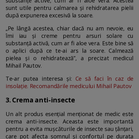
substanțe active, cum ar fi aloe vera. Acestea
sunt utile pentru calmarea și rehidratarea pielii
după expunerea excesivă la soare.
„Pe lângă acestea, chiar dacă nu am nevoie, eu
îmi iau și creme pentru arsuri solare cu
substanță activă, cum ar fi aloe vera. Este bine să
o aplici după ce te-ai ars la soare. Calmează
pielea și o rehidratează”, a precizat medicul
Mihail Pautov.
Te-ar putea interesa și:
Ce să faci în caz de
insolaţie. Recomandările medicului Mihail Pautov
3. Crema anti-insecte
Un alt produs esențial menționat de medic este
crema anti-insecte. Aceasta este importantă
pentru a evita mușcăturile de insecte sau țânțari,
care pot afecta somnul și confortul pe durata