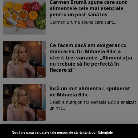
Carmen Brumă spune care sunt
alimentele cele mai esențiale
pentru un post sănătos
Carmen Brumă spune care sunt...
Ce facem dacă am exagerat cu
mâncarea. Dr. Mihaela Bilic a
oferit trei variante: „Alimentația
nu trebuie să fie perfectă în
fiecare zi”
Încă un mit alimentar, spulberat
de Mihaela Bilic
Celebra nutriționistă Mihaela Bilic a analizat
un mit...
Dr. Elena Martin, despre
Nouă ne pasă ca datele tale personale să rămână confidențiale
intervențiile estetice și injecțiile