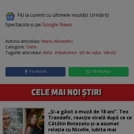
Fiți la curent cu ultimele noutăți. Urmăriți
Spectacola și pe
Google News
Autorul articolului:
Maria Alexandru
Categorie:
Diete
Tagurile articolului:
dietă
imbatranire
stil de viata
Vârstă
Facebook
WhatsApp
„Și-a găsit o muză de 18 ani”. Teo
Trandafir, reacție virală după ce ce
Cătălin Botezatu și-a asumat
relația cu Nicolle, iubita mai