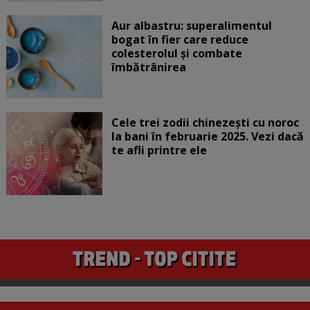
Aur albastru: superalimentul
bogat în fier care reduce
colesterolul și combate
îmbătrânirea
Cele trei zodii chinezești cu noroc
la bani în februarie 2025. Vezi dacă
te afli printre ele