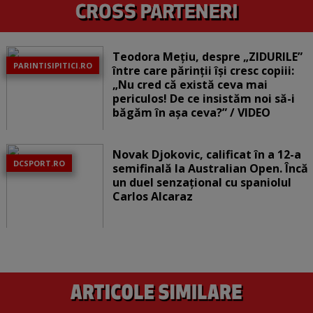
Teodora Mețiu, despre „ZIDURILE”
PARINTISIPITICI.RO
între care părinții își cresc copiii:
„Nu cred că există ceva mai
periculos! De ce insistăm noi să-i
băgăm în așa ceva?” / VIDEO
Novak Djokovic, calificat în a 12-a
DCSPORT.RO
semifinală la Australian Open. Încă
un duel senzațional cu spaniolul
Carlos Alcaraz