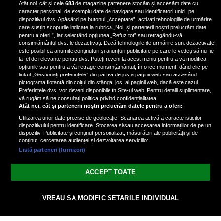
Atât noi, cât și cele
683
de magazine partenere stocăm și accesăm date cu
pentru slăbit: „Pacientele vor să
caracter personal, de exemplu date de navigare sau identificatori unici, pe
găsească o modalitate mai
dispozitivul dvs. Apăsând pe butonul „Acceptare”, activați tehnologiile de urmărire
rapidă”
care susțin scopurile indicate la rubrica „Noi, și partenerii noștri prelucrăm date
pentru a oferi:”, iar selectând opțiunea „Refuz tot” sau retragându-vă
consimțământul dvs. le dezactivați. Dacă tehnologiile de urmărire sunt dezactivate,
este posibil ca anumite conținuturi și anunțuri publicitare pe care le vedeți să nu fie
Importanța echilibrului în
la fel de relevante pentru dvs. Puteți reveni la acest meniu pentru a vă modifica
alimentație. Ce înseamnă o dietă
opțiunile sau pentru a vă retrage consimțământul, în orice moment, dând clic pe
linkul „Gestionați preferințele” din partea de jos a paginii web sau accesând
sănătoasă
pictograma flotantă din colțul din stânga, jos, al paginii web, dacă este cazul.
Ruxandra Pleșea, medic...
Preferințele dvs. vor deveni disponibile în Site-ul web. Pentru detalii suplimentare,
vă rugăm să ne consultați politica privind confidențialitatea.
Atât noi, cât și partenerii noștri prelucrăm datele pentru a oferi:
Utilizarea unor date precise de geolocație. Scanarea activă a caracteristicilor
dispozitivului pentru identificare. Stocarea și/sau accesarea informațiilor de pe un
dispozitiv. Publicitate și conținut personalizat, măsurători ale publicității și de
conținut, cercetarea audienței și dezvoltarea serviciilor.
Listă parteneri (furnizori)
Vezi varianta Desktop
ACCEPT TOATE
Politica de confidențialitate
Politica cookies
Gestionați preferințele
|
|
© 2026 spectacola.ro | Toate drepturile rezervate.
VREAU SA MODIFIC SETARILE INDIVIDUAL