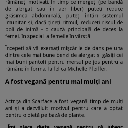
rămâneți motivați. În timp ce mergeți (pe bandă
de alergat sau în aer liber) puteți reduce
grăsimea abdominală, puteți întări sistemul
imunitar și, dacă țineți ritmul, reduceți riscul de
boli de inimă - o cauză principală de deces la
femei, în special la femeile în vârstă .
Începeți să vă exersați mișcările de dans pe una
dintre cele mai bune benzi de alergat și găsiți cei
mai buni pantofi pentru mersul pe jos pentru a
rămâne în forma, la fel ca Michelle Pfeiffer.
A fost vegană pentru mai mulți ani
Actrița din Scarface a fost vegană timp de mulți
ani și a dezvăluit motivul pentru care a optat
pentru o dietă pe bază de plante.
„Îmi place dieta vegană pentru că iubesc