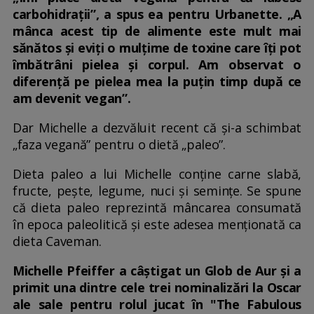
carbohidrații”, a spus ea pentru Urbanette. „A
mânca acest tip de alimente este mult mai
sănătos și eviți o mulțime de toxine care îți pot
îmbătrâni pielea și corpul. Am observat o
diferență pe pielea mea la puțin timp după ce
am devenit vegan”.
Dar Michelle a dezvăluit recent că și-a schimbat
„faza vegană” pentru o dietă „paleo”.
Dieta paleo a lui Michelle conține carne slabă,
fructe, pește, legume, nuci și semințe. Se spune
că dieta paleo reprezintă mâncarea consumată
în epoca paleolitică și este adesea menționată ca
dieta Caveman.
Michelle Pfeiffer a câştigat un Glob de Aur şi a
primit una dintre cele trei nominalizări la Oscar
ale sale pentru rolul jucat în "The Fabulous