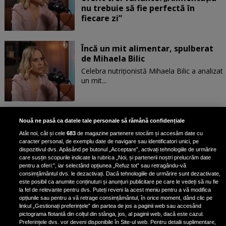
nu trebuie să fie perfectă în
fiecare zi”
Încă un mit alimentar, spulberat
de Mihaela Bilic
Celebra nutriționistă Mihaela Bilic a analizat
un mit...
Dr. Elena Martin, despre
Nouă ne pasă ca datele tale personale să rămână confidențiale
intervențiile estetice și injecțiile
Atât noi, cât și cele
683
de magazine partenere stocăm și accesăm date cu
pentru slăbit: „Pacientele vor să
caracter personal, de exemplu date de navigare sau identificatori unici, pe
găsească o modalitate mai
dispozitivul dvs. Apăsând pe butonul „Acceptare”, activați tehnologiile de urmărire
rapidă”
care susțin scopurile indicate la rubrica „Noi, și partenerii noștri prelucrăm date
pentru a oferi:”, iar selectând opțiunea „Refuz tot” sau retragându-vă
consimțământul dvs. le dezactivați. Dacă tehnologiile de urmărire sunt dezactivate,
este posibil ca anumite conținuturi și anunțuri publicitare pe care le vedeți să nu fie
Importanța echilibrului în
la fel de relevante pentru dvs. Puteți reveni la acest meniu pentru a vă modifica
alimentație. Ce înseamnă o dietă
opțiunile sau pentru a vă retrage consimțământul, în orice moment, dând clic pe
linkul „Gestionați preferințele” din partea de jos a paginii web sau accesând
sănătoasă
pictograma flotantă din colțul din stânga, jos, al paginii web, dacă este cazul.
Ruxandra Pleșea, medic...
Preferințele dvs. vor deveni disponibile în Site-ul web. Pentru detalii suplimentare,