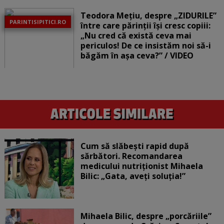
Teodora Mețiu, despre „ZIDURILE”
PARINTISIPITICI.RO
între care părinții își cresc copiii:
„Nu cred că există ceva mai
periculos! De ce insistăm noi să-i
băgăm în așa ceva?” / VIDEO
Cum să slăbești rapid după
sărbători. Recomandarea
medicului nutriționist Mihaela
Bilic: „Gata, aveți soluția!”
Mihaela Bilic, despre „porcăriile”