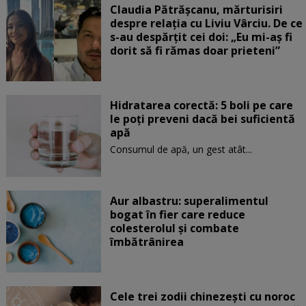
Claudia Pătrășcanu, mărturisiri
despre relația cu Liviu Vârciu. De ce
s-au despărțit cei doi: „Eu mi-aș fi
dorit să fi rămas doar prieteni”
Hidratarea corectă: 5 boli pe care
le poți preveni dacă bei suficientă
apă
Consumul de apă, un gest atât...
Aur albastru: superalimentul
bogat în fier care reduce
colesterolul și combate
îmbătrânirea
Cele trei zodii chinezești cu noroc