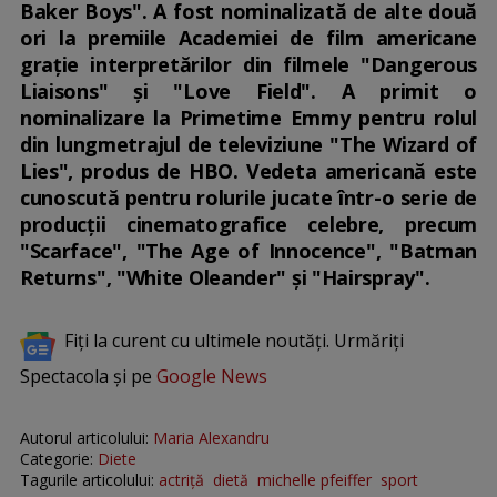
Baker Boys". A fost nominalizată de alte două
ori la premiile Academiei de film americane
graţie interpretărilor din filmele "Dangerous
Liaisons" şi "Love Field". A primit o
nominalizare la Primetime Emmy pentru rolul
din lungmetrajul de televiziune "The Wizard of
Lies", produs de HBO. Vedeta americană este
cunoscută pentru rolurile jucate într-o serie de
producţii cinematografice celebre, precum
"Scarface", "The Age of Innocence", "Batman
Returns", "White Oleander" şi "Hairspray".
Fiți la curent cu ultimele noutăți. Urmăriți
Spectacola și pe
Google News
Autorul articolului:
Maria Alexandru
Categorie:
Diete
Tagurile articolului:
actriță
dietă
michelle pfeiffer
sport