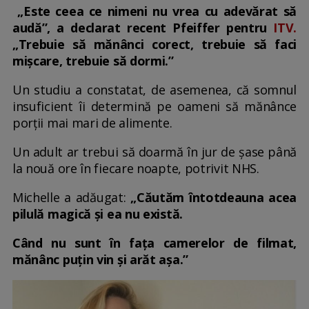
„Este ceea ce nimeni nu vrea cu adevărat să
audă”, a declarat recent Pfeiffer pentru
ITV.
„Trebuie să mănânci corect, trebuie să faci
mișcare, trebuie să dormi.”
Un studiu a constatat, de asemenea, că somnul
insuficient îi determină pe oameni să mănânce
porții mai mari de alimente.
Un adult ar trebui să doarmă în jur de șase până
la nouă ore în fiecare noapte, potrivit NHS.
Michelle a adăugat:
„Căutăm întotdeauna acea
pilulă magică și ea nu există.
Când nu sunt în fața camerelor de filmat,
mănânc puțin vin și arăt așa.”