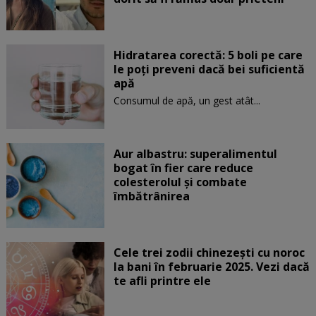
Hidratarea corectă: 5 boli pe care
le poți preveni dacă bei suficientă
apă
Consumul de apă, un gest atât...
Aur albastru: superalimentul
bogat în fier care reduce
colesterolul și combate
îmbătrânirea
Cele trei zodii chinezești cu noroc
la bani în februarie 2025. Vezi dacă
te afli printre ele