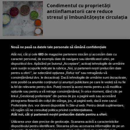
Condimentul cu proprietăți
antiinflamatorii care reduce
stresul și îmbunătățește circulația
Dormi mai putin de 8 ore pe
Nouă ne pasă ca datele tale personale să rămână confidențiale
noapte? Medicul Mihaill Pautov a
Atât noi, cât și cele
683
de magazine partenere stocăm și accesăm date cu
spus la ce riscuri te expui: „Îți faci
caracter personal, de exemplu date de navigare sau identificatori unici, pe
foarte mult rău”
dispozitivul dvs. Apăsând pe butonul „Acceptare”, activați tehnologiile de urmărire
care susțin scopurile indicate la rubrica „Noi, și partenerii noștri prelucrăm date
pentru a oferi:”, iar selectând opțiunea „Refuz tot” sau retragându-vă
consimțământul dvs. le dezactivați. Dacă tehnologiile de urmărire sunt dezactivate,
este posibil ca anumite conținuturi și anunțuri publicitare pe care le vedeți să nu fie
Doctor Marius Sava a dezvăluit
la fel de relevante pentru dvs. Puteți reveni la acest meniu pentru a vă modifica
care sunt principalele cauze ale
opțiunile sau pentru a vă retrage consimțământul, în orice moment, dând clic pe
linkul „Gestionați preferințele” din partea de jos a paginii web sau accesând
somnolenței
pictograma flotantă din colțul din stânga, jos, al paginii web, dacă este cazul.
Doctorul Marius Sava a...
Preferințele dvs. vor deveni disponibile în Site-ul web. Pentru detalii suplimentare,
vă rugăm să ne consultați politica privind confidențialitatea.
Atât noi, cât și partenerii noștri prelucrăm datele pentru a oferi:
Utilizarea unor date precise de geolocație. Scanarea activă a caracteristicilor
dispozitivului pentru identificare. Stocarea și/sau accesarea informațiilor de pe un