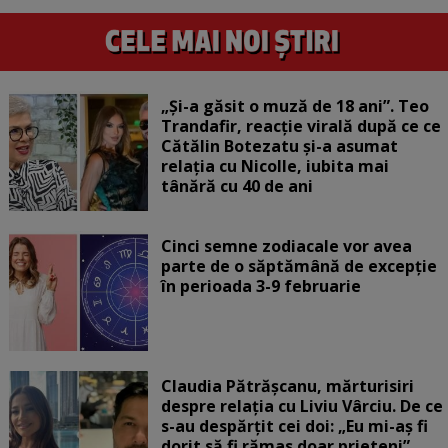
„Și-a găsit o muză de 18 ani”. Teo
Trandafir, reacție virală după ce ce
Cătălin Botezatu și-a asumat
relația cu Nicolle, iubita mai
tânără cu 40 de ani
Cinci semne zodiacale vor avea
parte de o săptămână de excepție
în perioada 3-9 februarie
Claudia Pătrășcanu, mărturisiri
despre relația cu Liviu Vârciu. De ce
s-au despărțit cei doi: „Eu mi-aș fi
dorit să fi rămas doar prieteni”