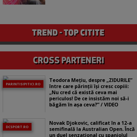
Teodora Mețiu, despre „ZIDURILE”
PARINTISIPITICI.RO
între care părinții își cresc copiii:
„Nu cred că există ceva mai
periculos! De ce insistăm noi să-i
băgăm în așa ceva?” / VIDEO
Novak Djokovic, calificat în a 12-a
DCSPORT.RO
semifinală la Australian Open. Încă
un duel senzațional cu spaniolul