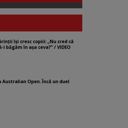
nții își cresc copiii: „Nu cred că
să-i băgăm în așa ceva?” / VIDEO
la Australian Open. Încă un duel