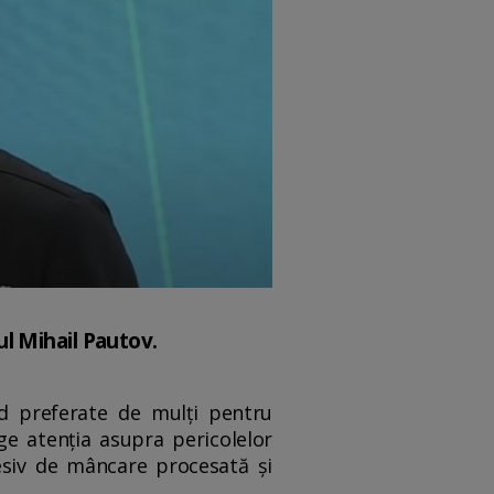
l Mihail Pautov.
nd preferate de mulți pentru
ge atenția asupra pericolelor
cesiv de mâncare procesată și