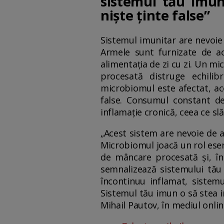
sistemul tău imun
niște ținte false”
Sistemul imunitar are nevoie 
Armele sunt furnizate de ac
alimentația de zi cu zi. Un m
procesată distruge echilib
microbiomul este afectat, ac
false. Consumul constant de
inflamație cronică, ceea ce s
„Acest sistem are nevoie de a
Microbiomul joacă un rol esenț
de mâncare procesată și, în
semnalizează sistemului tău
încontinuu inflamat, sistem
Sistemul tău imun o să stea 
Mihail Pautov, în mediul onlin