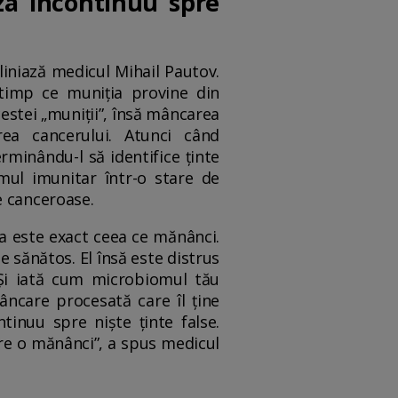
za încontinuu spre
liniază medicul Mihail Pautov.
 timp ce muniția provine din
estei „muniții”, însă mâncarea
rea cancerului. Atunci când
minându-l să identifice ținte
mul imunitar într-o stare de
e canceroase.
ia este exact ceea ce mănânci.
e sănătos. El însă este distrus
 Și iată cum microbiomul tău
ncare procesată care îl ține
inuu spre niște ținte false.
re o mănânci”, a spus medicul