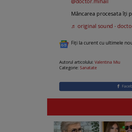
@doctor.mihail
Mâncarea procesata îți po
♬ original sound - docto
Fiți la curent cu ultimele no
Autorul articolului:
Valentina Miu
Categorie:
Sanatate
Face