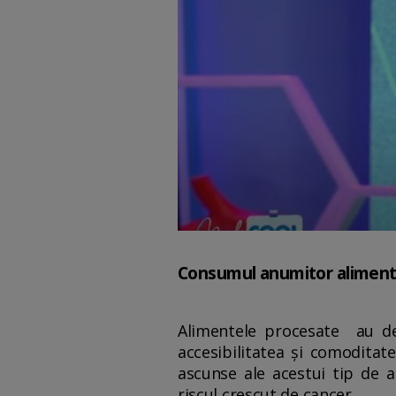
Consumul anumitor alimente 
Alimentele procesate au dev
accesibilitatea și comoditat
ascunse ale acestui tip de a
riscul crescut de cancer.