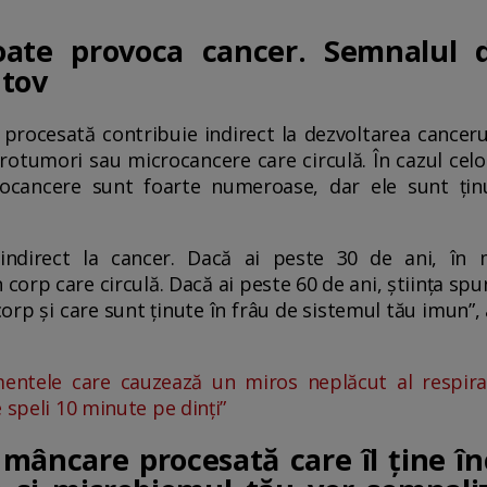
ate provoca cancer. Semnalul 
utov
 procesată contribuie indirect la dezvoltarea canceru
rotumori sau microcancere care circulă. În cazul celo
rocancere sunt foarte numeroase, dar ele sunt ți
indirect la cancer. Dacă ai peste 30 de ani, în 
orp care circulă. Dacă ai peste 60 de ani, știința spu
corp și care sunt ținute în frâu de sistemul tău imun”,
mentele care cauzează un miros neplăcut al respiraț
 speli 10 minute pe dinți”
mâncare procesată care îl ține în