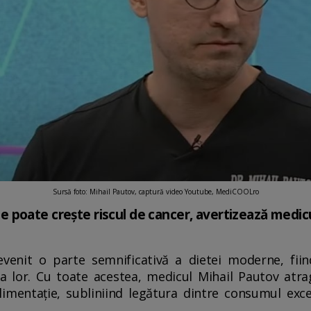
Sursă foto: Mihail Pautov, captură video Youtube, MediCOOLro
poate crește riscul de cancer, avertizează medicu
enit o parte semnificativă a dietei moderne, fii
ea lor. Cu toate acestea, medicul Mihail Pautov atra
limentație, subliniind legătura dintre consumul ex