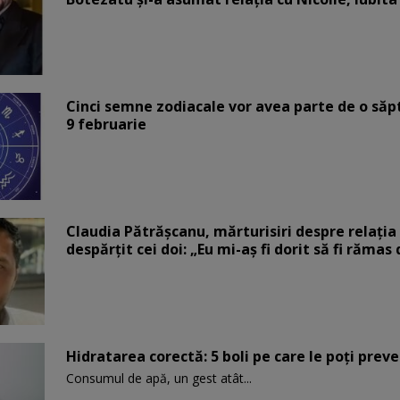
Cinci semne zodiacale vor avea parte de o săp
9 februarie
Claudia Pătrășcanu, mărturisiri despre relația 
despărțit cei doi: „Eu mi-aș fi dorit să fi rămas
Hidratarea corectă: 5 boli pe care le poți prev
Consumul de apă, un gest atât...