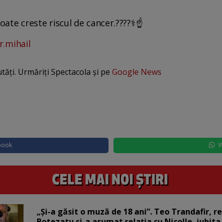
ate creste riscul de cancer.????‍⚕️☝️
r.mihail
utăți. Urmăriți Spectacola și pe
Google News
book
W
„Și-a găsit o muză de 18 ani”. Teo Trandafir, r
Botezatu și-a asumat relația cu Nicolle, iubita