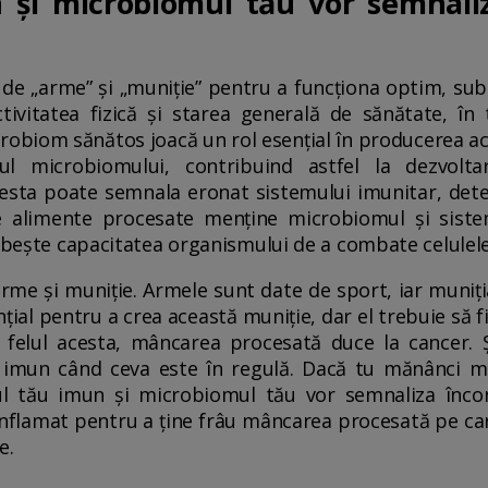
 și microbiomul tău vor semnali
de „arme” și „muniție” pentru a funcționa optim, sub
tivitatea fizică și starea generală de sănătate, în
icrobiom sănătos joacă un rol esențial în producerea ac
rul microbiomului, contribuind astfel la dezvolta
esta poate semnala eronat sistemului imunitar, deter
 alimente procesate menține microbiomul și siste
lăbește capacitatea organismului de a combate celulel
rme și muniție. Armele sunt date de sport, iar muniț
ial pentru a crea această muniție, dar el trebuie să fi
 felul acesta, mâncarea procesată duce la cancer.
 imun când ceva este în regulă. Dacă tu mănânci mâ
ul tău imun și microbiomul tău vor semnaliza încont
inflamat pentru a ține frâu mâncarea procesată pe ca
e.