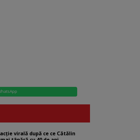
hatsApp
eacție virală după ce ce Cătălin
 mai tânără cu 40 de ani