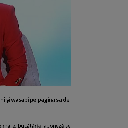
shi și wasabi pe pagina sa de
e mare, bucătăria japoneză se