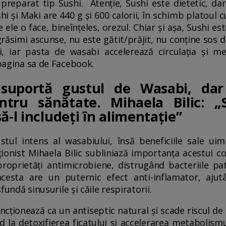
 preparat tip Sushi. Atenție, Sushi este dietetic, d
shi și Maki are 440 g și 600 calorii, în schimb platou
re ele o face, bineînțeles, orezul. Chiar și așa, Sushi e
grăsimi ascunse, nu este gătit/prăjit, nu conține so
i, iar pasta de wasabi accelerează circulația și m
 pagina sa de Facebook.
uportă gustul de Wasabi, dar 
ntru sănătate. Mihaela Bilic: 
ă-l includeți în alimentație”
ul intens al wasabiului, însă beneficiile sale ui
ționist Mihaela Bilic subliniază importanța acestui c
proprietăți antimicrobiene, distrugând bacteriile pat
esta are un puternic efect anti-inflamator, ajut
sfundă sinusurile și căile respiratorii.
cționează ca un antiseptic natural și scade riscul de 
 la detoxifierea ficatului și accelerarea metabolismulu