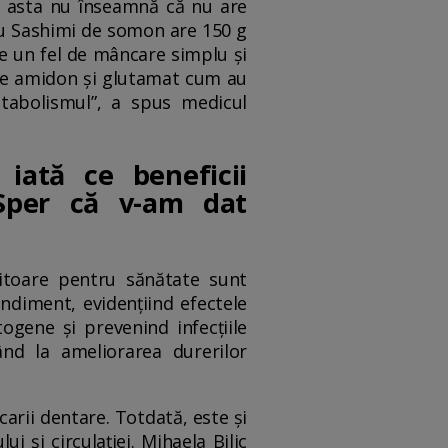
ar asta nu înseamnă că nu are
l cu Sashimi de somon are 150 g
ste un fel de mâncare simplu și
s de amidon și glutamat cum au
etabolismul”, a spus medicul
iată ce beneficii
„Sper că v-am dat
mitoare pentru sănătate sunt
ondiment, evidențiind efectele
ogene și prevenind infecțiile
ând la ameliorarea durerilor
carii dentare. Totdată, este și
i și circulației. Mihaela Bilic