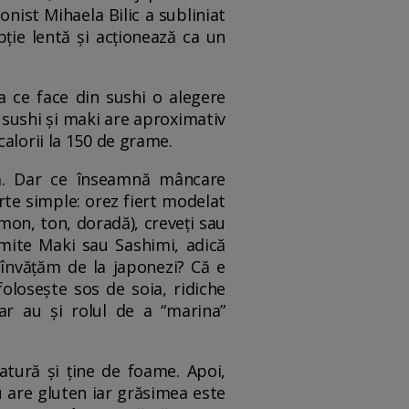
onist Mihaela Bilic a subliniat
ție lentă și acționează ca un
a ce face din sushi o alegere
e sushi și maki are aproximativ
alorii la 150 de grame.
ă. Dar ce înseamnă mâncare
rte simple: orez fiert modelat
on, ton, doradă), creveți sau
umite Maki sau Sashimi, adică
 învățăm de la japonezi? Că e
olosește sos de soia, ridiche
ar au și rolul de a “marina”
atură și ține de foame. Apoi,
u are gluten iar grăsimea este