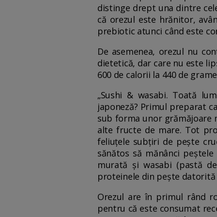
distinge drept una dintre cele
că orezul este hrănitor, avâ
prebiotic atunci când este c
De asemenea, orezul nu conți
dietetică, dar care nu este li
600 de calorii la 440 de gram
„Sushi & wasabi. Toată lu
japoneză? Primul preparat car
sub forma unor grămăjoare mi
alte fructe de mare. Tot pro
feliuțele subțiri de pește c
sănătos să mănânci peștele n
murată și wasabi (pastă de 
proteinele din pește datorită să
Orezul are în primul rând ro
pentru că este consumat rece,