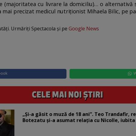
 (majoritatea cu livrare la domiciliu)… o alternativ
 a mai precizat medicul nutriționist Mihaela Bilic, pe 
utăți. Urmăriți Spectacola și pe
Google News
book
W
„Și-a găsit o muză de 18 ani”. Teo Trandafir, r
Botezatu și-a asumat relația cu Nicolle, iubita