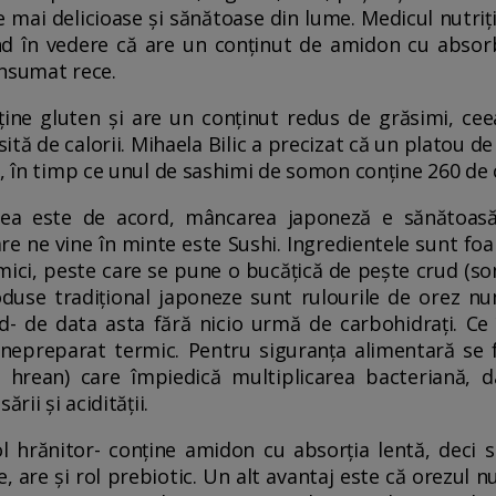
 mai delicioase și sănătoase din lume. Medicul nutriți
nd în vedere că are un conținut de amidon cu absorb
onsumat rece.
ne gluten și are un conținut redus de grăsimi, cee
psită de calorii. Mihaela Bilic a precizat că un platou d
e, în timp ce unul de sashimi de somon conține 260 de c
mea este de acord, mâncarea japoneză e sănătoas
e ne vine în minte este Sushi. Ingredientele sunt foa
ci, peste care se pune o bucățică de pește crud (som
duse tradițional japoneze sunt rulourile de orez n
rud- de data asta fără nicio urmă de carbohidrați. Ce
epreparat termic. Pentru siguranța alimentară se f
hrean) care împiedică multiplicarea bacteriană, d
rii și acidității.
l hrănitor- conține amidon cu absorția lentă, deci s
 are și rol prebiotic. Un alt avantaj este că orezul n