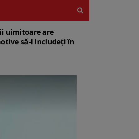
ii uimitoare are
tive să-l includeți în