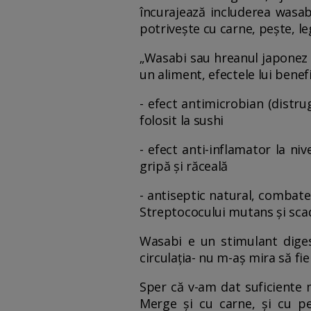
încurajează includerea wasabi
potrivește cu carne, pește, l
„Wasabi sau hreanul japonez e
un aliment, efectele lui bene
- efect antimicrobian (distru
folosit la sushi
- efect anti-inflamator la niv
gripă și răceală
- antiseptic natural, combate 
Streptococului mutans și scade
Wasabi e un stimulant digest
circulația- nu m-aș mira să fi
Sper că v-am dat suficiente m
Merge și cu carne, și cu pe