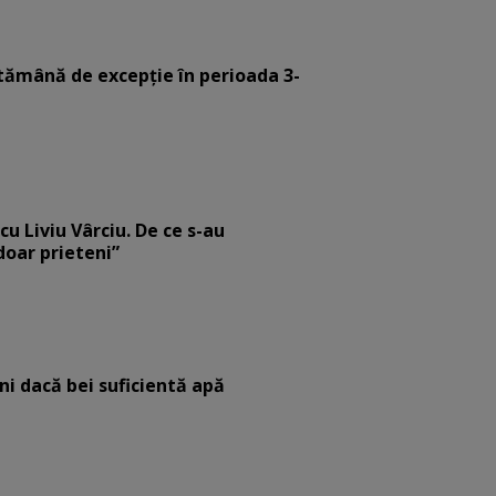
tămână de excepție în perioada 3-
cu Liviu Vârciu. De ce s-au
 doar prieteni”
eni dacă bei suficientă apă