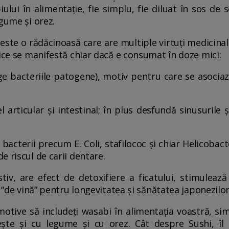
ului în alimentație, fie simplu, fie diluat în sos de
egume și orez.
ste o rădăcinoasă care are multiple virtuți medicina
fice se manifestă chiar dacă e consumat în doze mici:
ge bacteriile patogene), motiv pentru care se asocia
el articular și intestinal; în plus desfundă sinusurile ș
bacterii precum E. Coli, stafilococ și chiar Helicobact
 riscul de carii dentare.
iv, are efect de detoxifiere a ficatului, stimuleaz
e “de vină” pentru longevitatea și sănătatea japonezilor
otive să includeți wasabi în alimentația voastră, sim
ște și cu legume și cu orez. Cât despre Sushi, î