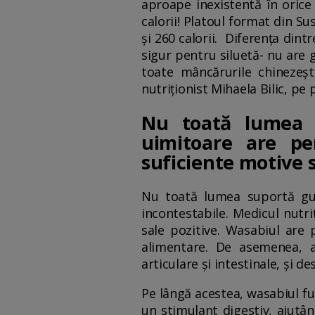
aproape inexistentă în orice
calorii! Platoul format din Su
și 260 calorii. Diferența dint
sigur pentru siluetă- nu are 
toate mâncărurile chinezeșt
nutriționist Mihaela Bilic, pe
Nu toată lumea s
uimitoare are pe
suficiente motive s
Nu toată lumea suportă gust
incontestabile. Medicul nutri
sale pozitive. Wasabiul are 
alimentare. De asemenea, ac
articulare și intestinale, și de
Pe lângă acestea, wasabiul fun
un stimulant digestiv, ajutând