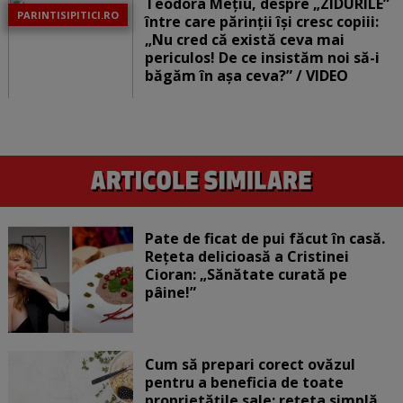
Teodora Mețiu, despre „ZIDURILE”
PARINTISIPITICI.RO
între care părinții își cresc copiii:
„Nu cred că există ceva mai
periculos! De ce insistăm noi să-i
băgăm în așa ceva?” / VIDEO
Pate de ficat de pui făcut în casă.
Rețeta delicioasă a Cristinei
Cioran: „Sănătate curată pe
pâine!”
Cum să prepari corect ovăzul
pentru a beneficia de toate
proprietățile sale: rețeta simplă,