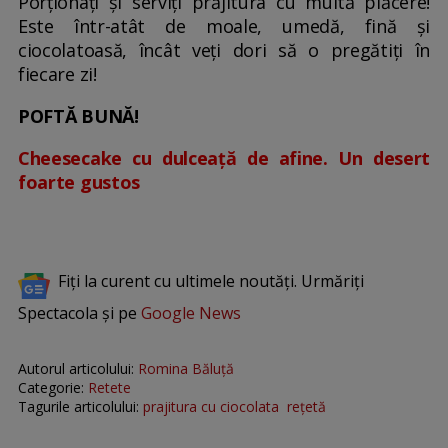
Porționați și serviți prăjitura cu multă plăcere!
Este într-atât de moale, umedă, fină și
ciocolatoasă, încât veți dori să o pregătiți în
fiecare zi!
POFTĂ BUNĂ!
Cheesecake cu dulceață de afine. Un desert
foarte gustos
Fiți la curent cu ultimele noutăți. Urmăriți
Spectacola și pe
Google News
Autorul articolului:
Romina Băluță
Categorie:
Retete
Tagurile articolului:
prajitura cu ciocolata
rețetă