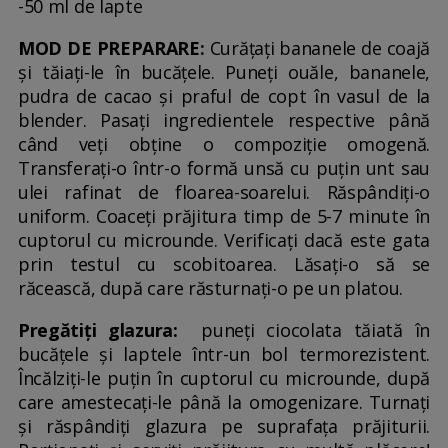
-50 ml de lapte
MOD DE PREPARARE:
Curățați bananele de coajă
și tăiați-le în bucățele. Puneți ouăle, bananele,
pudra de cacao și praful de copt în vasul de la
blender. Pasați ingredientele respective până
când veți obține o compoziție omogenă.
Transferați-o într-o formă unsă cu puțin unt sau
ulei rafinat de floarea-soarelui. Răspândiți-o
uniform. Coaceți prăjitura timp de 5-7 minute în
cuptorul cu microunde. Verificați dacă este gata
prin testul cu scobitoarea. Lăsați-o să se
răcească, după care răsturnați-o pe un platou.
Pregătiți glazura:
puneți ciocolata tăiată în
bucățele și laptele într-un bol termorezistent.
Încălziți-le puțin în cuptorul cu microunde, după
care amestecați-le până la omogenizare. Turnați
și răspândiți glazura pe suprafața prăjiturii.