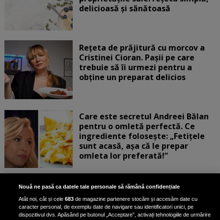
delicioasă și sănătoasă
Rețeta de prăjitură cu morcov a
Cristinei Cioran. Pașii pe care
trebuie să îi urmezi pentru a
obține un preparat delicios
Care este secretul Andreei Bălan
pentru o omletă perfectă. Ce
ingrediente folosește: „Fetițele
sunt acasă, așa că le prepar
omleta lor preferată!”
Rețeta virală de pe TikTok: Salată
Nouă ne pasă ca datele tale personale să rămână confidențiale
de castraveți și somon - gustoasă
Atât noi, cât și cele
683
de magazine partenere stocăm și accesăm date cu
și ușor de gătit
caracter personal, de exemplu date de navigare sau identificatori unici, pe
dispozitivul dvs. Apăsând pe butonul „Acceptare”, activați tehnologiile de urmărire
Salata cu castraveți și somon,...