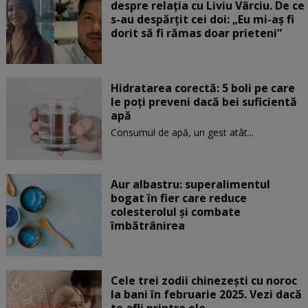
despre relația cu Liviu Vârciu. De ce
s-au despărțit cei doi: „Eu mi-aș fi
dorit să fi rămas doar prieteni”
Hidratarea corectă: 5 boli pe care
le poți preveni dacă bei suficientă
apă
Consumul de apă, un gest atât...
Aur albastru: superalimentul
bogat în fier care reduce
colesterolul și combate
îmbătrânirea
Cele trei zodii chinezești cu noroc
la bani în februarie 2025. Vezi dacă
te afli printre ele