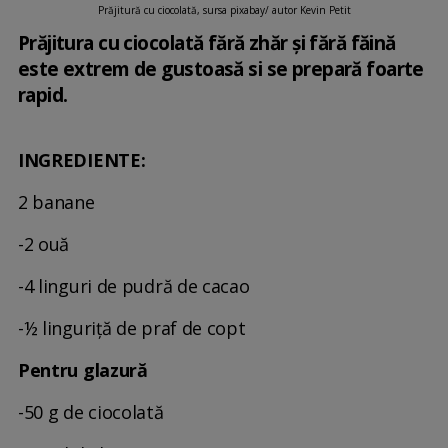
Prăjitură cu ciocolată, sursa pixabay/ autor Kevin Petit
Prăjitura cu ciocolată fără zhăr și fără făină
este extrem de gustoasă si se prepară foarte
rapid.
INGREDIENTE:
2 banane
-2 ouă
-4 linguri de pudră de cacao
-½ linguriță de praf de copt
Pentru glazură
-50 g de ciocolată