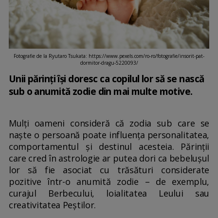
Fotografie de la Ryutaro Tsukata: https://www.pexels.com/ro-ro/fotografie/insorit-pat-
dormitor-dragu-5220093/
Unii părinți își doresc ca copilul lor să se nască
sub o anumită zodie din mai multe motive.
Mulți oameni consideră că zodia sub care se
naște o persoană poate influența personalitatea,
comportamentul și destinul acesteia. Părinții
care cred în astrologie ar putea dori ca bebelușul
lor să fie asociat cu trăsături considerate
pozitive într-o anumită zodie – de exemplu,
curajul Berbecului, loialitatea Leului sau
creativitatea Peștilor.