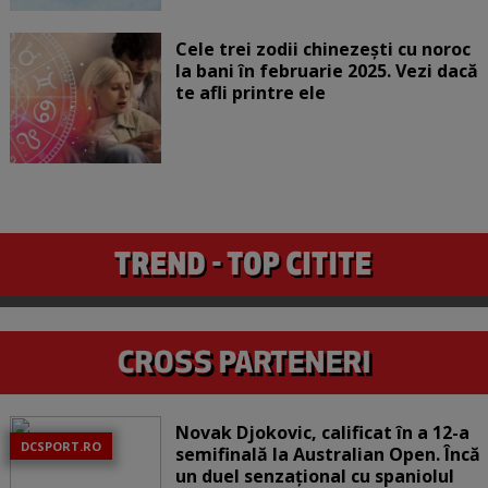
Cele trei zodii chinezești cu noroc
la bani în februarie 2025. Vezi dacă
te afli printre ele
Novak Djokovic, calificat în a 12-a
DCSPORT.RO
semifinală la Australian Open. Încă
un duel senzațional cu spaniolul