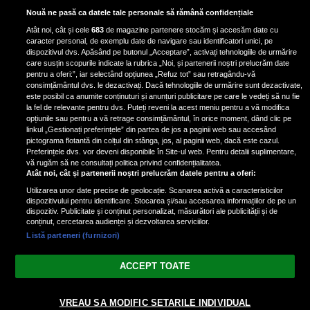
Exercițiul fizic poate reduce
Nouă ne pasă ca datele tale personale să rămână confidențiale
mortalitatea în cazul a șase tipuri
Atât noi, cât și cele
683
de magazine partenere stocăm și accesăm date cu
de cancer, potrivit unui nou raport
caracter personal, de exemplu date de navigare sau identificatori unici, pe
dispozitivul dvs. Apăsând pe butonul „Acceptare”, activați tehnologiile de urmărire
care susțin scopurile indicate la rubrica „Noi, și partenerii noștri prelucrăm date
pentru a oferi:”, iar selectând opțiunea „Refuz tot” sau retragându-vă
consimțământul dvs. le dezactivați. Dacă tehnologiile de urmărire sunt dezactivate,
este posibil ca anumite conținuturi și anunțuri publicitare pe care le vedeți să nu fie
Condimentul cu proprietăți
la fel de relevante pentru dvs. Puteți reveni la acest meniu pentru a vă modifica
antiinflamatorii care reduce
opțiunile sau pentru a vă retrage consimțământul, în orice moment, dând clic pe
linkul „Gestionați preferințele” din partea de jos a paginii web sau accesând
stresul și îmbunătățește circulația
pictograma flotantă din colțul din stânga, jos, al paginii web, dacă este cazul.
Preferințele dvs. vor deveni disponibile în Site-ul web. Pentru detalii suplimentare,
vă rugăm să ne consultați politica privind confidențialitatea.
Atât noi, cât și partenerii noștri prelucrăm datele pentru a oferi:
Utilizarea unor date precise de geolocație. Scanarea activă a caracteristicilor
dispozitivului pentru identificare. Stocarea și/sau accesarea informațiilor de pe un
dispozitiv. Publicitate și conținut personalizat, măsurători ale publicității și de
conținut, cercetarea audienței și dezvoltarea serviciilor.
Listă parteneri (furnizori)
Vezi varianta Desktop
ACCEPT TOATE
Politica de confidențialitate
Politica cookies
Gestionați preferințele
|
|
© 2026 spectacola.ro | Toate drepturile rezervate.
VREAU SA MODIFIC SETARILE INDIVIDUAL