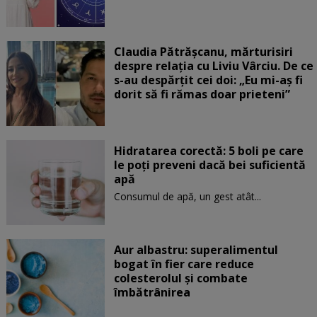
Claudia Pătrășcanu, mărturisiri
despre relația cu Liviu Vârciu. De ce
s-au despărțit cei doi: „Eu mi-aș fi
dorit să fi rămas doar prieteni”
Hidratarea corectă: 5 boli pe care
le poți preveni dacă bei suficientă
apă
Consumul de apă, un gest atât...
Aur albastru: superalimentul
bogat în fier care reduce
colesterolul și combate
îmbătrânirea