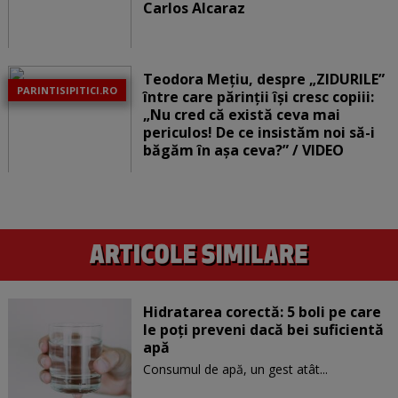
Carlos Alcaraz
Teodora Mețiu, despre „ZIDURILE”
PARINTISIPITICI.RO
între care părinții își cresc copiii:
„Nu cred că există ceva mai
periculos! De ce insistăm noi să-i
băgăm în așa ceva?” / VIDEO
Hidratarea corectă: 5 boli pe care
le poți preveni dacă bei suficientă
apă
Consumul de apă, un gest atât...