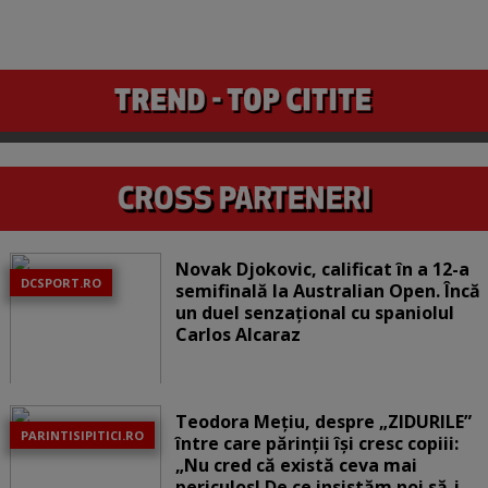
Novak Djokovic, calificat în a 12-a
DCSPORT.RO
semifinală la Australian Open. Încă
un duel senzațional cu spaniolul
Carlos Alcaraz
Teodora Mețiu, despre „ZIDURILE”
PARINTISIPITICI.RO
între care părinții își cresc copiii:
„Nu cred că există ceva mai
periculos! De ce insistăm noi să-i