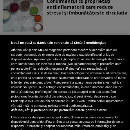
Condimentul cu proprietăți
antiinflamatorii care reduce
stresul și îmbunătățește circulația
Dormi mai putin de 8 ore pe
Nouă ne pasă ca datele tale personale să rămână confidențiale
noapte? Medicul Mihaill Pautov a
Atât noi, cât și cele
683
de magazine partenere stocăm și accesăm date cu
spus la ce riscuri te expui: „Îți faci
caracter personal, de exemplu date de navigare sau identificatori unici, pe
foarte mult rău”
dispozitivul dvs. Apăsând pe butonul „Acceptare”, activați tehnologiile de urmărire
care susțin scopurile indicate la rubrica „Noi, și partenerii noștri prelucrăm date
pentru a oferi:”, iar selectând opțiunea „Refuz tot” sau retragându-vă
consimțământul dvs. le dezactivați. Dacă tehnologiile de urmărire sunt dezactivate,
este posibil ca anumite conținuturi și anunțuri publicitare pe care le vedeți să nu fie
Doctor Marius Sava a dezvăluit
la fel de relevante pentru dvs. Puteți reveni la acest meniu pentru a vă modifica
care sunt principalele cauze ale
opțiunile sau pentru a vă retrage consimțământul, în orice moment, dând clic pe
linkul „Gestionați preferințele” din partea de jos a paginii web sau accesând
somnolenței
pictograma flotantă din colțul din stânga, jos, al paginii web, dacă este cazul.
Doctorul Marius Sava a...
Preferințele dvs. vor deveni disponibile în Site-ul web. Pentru detalii suplimentare,
vă rugăm să ne consultați politica privind confidențialitatea.
Atât noi, cât și partenerii noștri prelucrăm datele pentru a oferi:
Utilizarea unor date precise de geolocație. Scanarea activă a caracteristicilor
dispozitivului pentru identificare. Stocarea și/sau accesarea informațiilor de pe un
dispozitiv. Publicitate și conținut personalizat, măsurători ale publicității și de