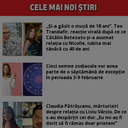
„Și-a găsit o muză de 18 ani”. Teo
Trandafir, reacție virală după ce ce
Cătălin Botezatu și-a asumat
relația cu Nicolle, iubita mai
tânără cu 40 de ani
Cinci semne zodiacale vor avea
parte de o săptămână de excepție
în perioada 3-9 februarie
Claudia Pătrășcanu, mărturisiri
despre relația cu Liviu Vârciu. De ce
s-au despărțit cei doi: „Eu mi-aș fi
dorit să fi rămas doar prieteni”