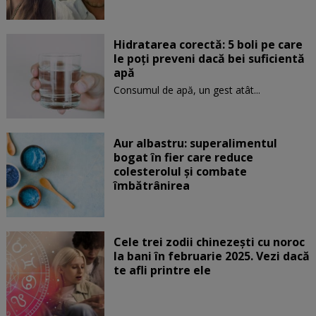
Hidratarea corectă: 5 boli pe care
le poți preveni dacă bei suficientă
apă
Consumul de apă, un gest atât...
Aur albastru: superalimentul
bogat în fier care reduce
colesterolul și combate
îmbătrânirea
Cele trei zodii chinezești cu noroc
la bani în februarie 2025. Vezi dacă
te afli printre ele