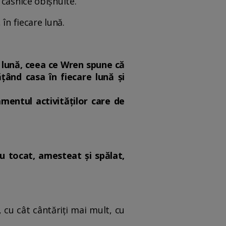
 casnice obișnuite.
în fiecare lună.
e lună, ceea ce Wren spune că
țând casa în fiecare lună și
amentul activităților care de
cu tocat, amesteat și spălat,
, cu cât cântăriți mai mult, cu