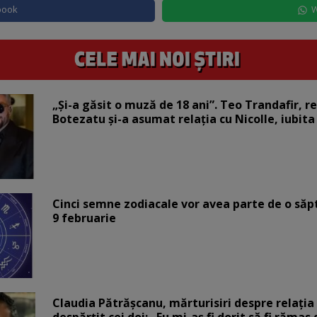
book
W
„Și-a găsit o muză de 18 ani”. Teo Trandafir, r
Botezatu și-a asumat relația cu Nicolle, iubita
Cinci semne zodiacale vor avea parte de o săp
9 februarie
Claudia Pătrășcanu, mărturisiri despre relația 