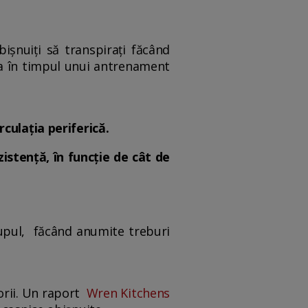
bișnuiți să transpirați făcând
 ca în timpul unui antrenament
culația periferică.
stență, în funcție de cât de
trupul, făcând anumite treburi
lorii. Un raport
Wren Kitchens