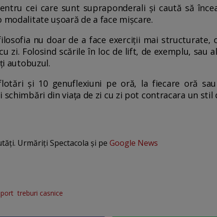
ntru cei care sunt supraponderali și caută să înce
o modalitate ușoară de a face mișcare.
ilosofia nu doar de a face exerciții mai structurate, c
cu zi. Folosind scările în loc de lift, de exemplu, sau 
ați autobuzul.
flotări și 10 genuflexiuni pe oră, la fiecare oră sau
 schimbări din viața de zi cu zi pot contracara un stil 
utăți. Urmăriți Spectacola și pe
Google News
sport
treburi casnice