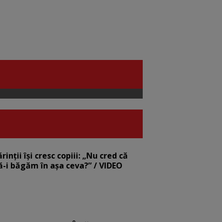
nții își cresc copiii: „Nu cred că
să-i băgăm în așa ceva?” / VIDEO