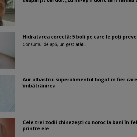
despărțit cei doi: „Eu mi-aș fi dorit să fi rămas
Hidratarea corectă: 5 boli pe care le poți prev
Consumul de apă, un gest atât...
Aur albastru: superalimentul bogat în fier car
îmbătrânirea
Cele trei zodii chinezești cu noroc la bani în fe
printre ele