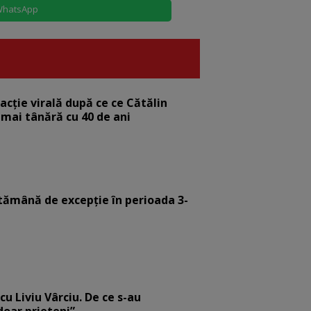
hatsApp
eacție virală după ce ce Cătălin
 mai tânără cu 40 de ani
tămână de excepție în perioada 3-
cu Liviu Vârciu. De ce s-au