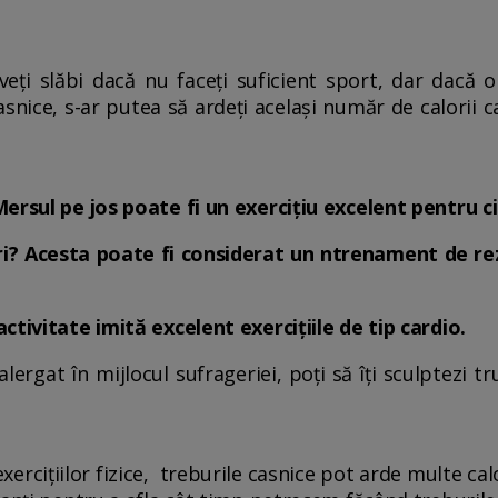
eți slăbi dacă nu faceți suficient sport, dar dacă o
casnice, s-ar putea să ardeți același număr de calorii
rsul pe jos poate fi un exercițiu excelent pentru cir
i? Acesta poate fi considerat un ntrenament de rezi
ctivitate imită excelent exercițiile de tip cardio.
lergat în mijlocul sufrageriei, poți să îți sculptezi 
exercițiilor fizice, treburile casnice pot arde multe ca