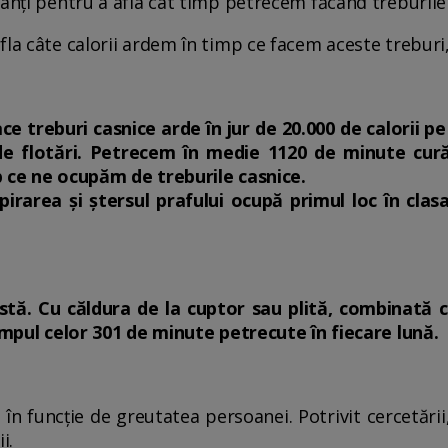
panți pentru a afla cât timp petrecem făcând treburile
la câte calorii ardem în timp ce facem aceste treburi, 
ce treburi casnice arde în jur de 20.000 de calorii p
de flotări. Petrecem în medie 1120 de minute cură
p ce ne ocupăm de treburile casnice.
spirarea și ștersul prafului ocupă primul loc în clas
stă. Cu căldura de la cuptor sau plită, combinată 
timpul celor 301 de minute petrecute în fiecare lună.
ă în funcție de greutatea persoanei. Potrivit cercetării
i.