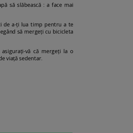
apă să slăbească : a face mai
i de a-ți lua timp pentru a te
alegând să mergeți cu bicicleta
 asigurați-vă că mergeți la o
de viață sedentar.