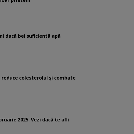
 doar prieteni”
eni dacă bei suficientă apă
e reduce colesterolul și combate
bruarie 2025. Vezi dacă te afli