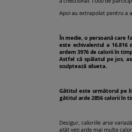
a chestionat 1.000 de partici
Apoi au extrapolat pentru a af
În medie, o persoană care fa
este echivalentul a 16.816 
ardem 3976 de calorii în tim
Astfel că spălatul pe jos, a
sculptează silueta.
Gătitul este următorul pe li
gătitul arde 2856 calorii în 
Desigur, caloriile arse variaz
atât veți arde mai multe calori