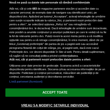
Exercițiul fizic poate reduce
Nouă ne pasă ca datele tale personale să rămână confidențiale
mortalitatea în cazul a șase tipuri
Atât noi, cât și cele
683
de magazine partenere stocăm și accesăm date cu
de cancer, potrivit unui nou raport
caracter personal, de exemplu date de navigare sau identificatori unici, pe
dispozitivul dvs. Apăsând pe butonul „Acceptare”, activați tehnologiile de urmărire
care susțin scopurile indicate la rubrica „Noi, și partenerii noștri prelucrăm date
pentru a oferi:”, iar selectând opțiunea „Refuz tot” sau retragându-vă
consimțământul dvs. le dezactivați. Dacă tehnologiile de urmărire sunt dezactivate,
este posibil ca anumite conținuturi și anunțuri publicitare pe care le vedeți să nu fie
Condimentul cu proprietăți
la fel de relevante pentru dvs. Puteți reveni la acest meniu pentru a vă modifica
antiinflamatorii care reduce
opțiunile sau pentru a vă retrage consimțământul, în orice moment, dând clic pe
linkul „Gestionați preferințele” din partea de jos a paginii web sau accesând
stresul și îmbunătățește circulația
pictograma flotantă din colțul din stânga, jos, al paginii web, dacă este cazul.
Preferințele dvs. vor deveni disponibile în Site-ul web. Pentru detalii suplimentare,
vă rugăm să ne consultați politica privind confidențialitatea.
Atât noi, cât și partenerii noștri prelucrăm datele pentru a oferi:
Utilizarea unor date precise de geolocație. Scanarea activă a caracteristicilor
dispozitivului pentru identificare. Stocarea și/sau accesarea informațiilor de pe un
dispozitiv. Publicitate și conținut personalizat, măsurători ale publicității și de
conținut, cercetarea audienței și dezvoltarea serviciilor.
Listă parteneri (furnizori)
Vezi varianta Desktop
ACCEPT TOATE
Politica de confidențialitate
Politica cookies
Gestionați preferințele
|
|
© 2026 spectacola.ro | Toate drepturile rezervate.
VREAU SA MODIFIC SETARILE INDIVIDUAL