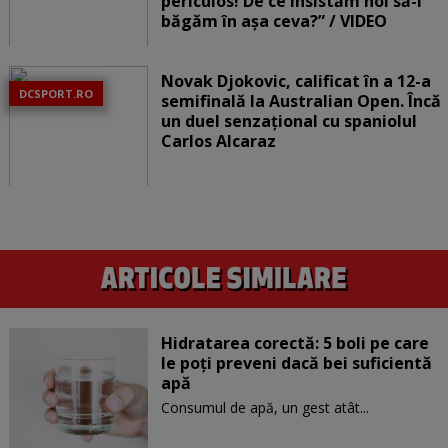
periculos! De ce insistăm noi să-i
băgăm în așa ceva?” / VIDEO
Novak Djokovic, calificat în a 12-a
DCSPORT.RO
semifinală la Australian Open. Încă
un duel senzațional cu spaniolul
Carlos Alcaraz
Hidratarea corectă: 5 boli pe care
le poți preveni dacă bei suficientă
apă
Consumul de apă, un gest atât...