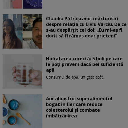
Claudia Pătrășcanu, mărturisiri
despre relația cu Liviu Vârciu. De ce
s-au despărțit cei doi: „Eu mi-aș fi
dorit să fi rămas doar prieteni”
Hidratarea corectă: 5 boli pe care
le poți preveni dacă bei suficientă
apă
Consumul de apă, un gest atât...
Aur albastru: superalimentul
bogat în fier care reduce
colesterolul și combate
îmbătrânirea