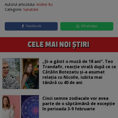
Autorul articolului:
Andrei Itu
Categorie:
Sanatate
Facebook
WhatsApp
„Și-a găsit o muză de 18 ani”. Teo
Trandafir, reacție virală după ce ce
Cătălin Botezatu și-a asumat
relația cu Nicolle, iubita mai
tânără cu 40 de ani
Cinci semne zodiacale vor avea
parte de o săptămână de excepție
în perioada 3-9 februarie