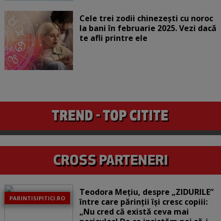
Cele trei zodii chinezești cu noroc
la bani în februarie 2025. Vezi dacă
te afli printre ele
Teodora Mețiu, despre „ZIDURILE”
PARINTISIPITICI.RO
între care părinții își cresc copiii:
„Nu cred că există ceva mai