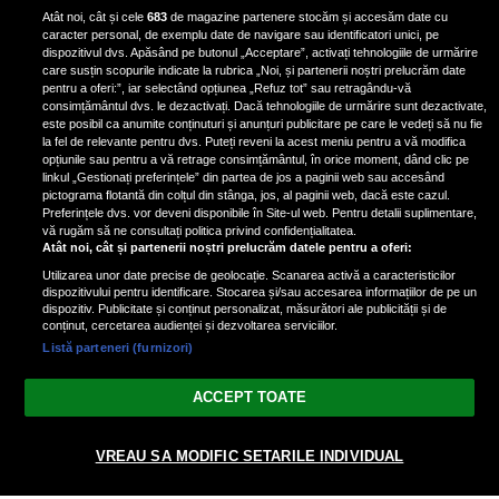
mortalitatea în cazul a șase tipuri
Atât noi, cât și cele
683
de magazine partenere stocăm și accesăm date cu
de cancer, potrivit unui nou raport
caracter personal, de exemplu date de navigare sau identificatori unici, pe
dispozitivul dvs. Apăsând pe butonul „Acceptare”, activați tehnologiile de urmărire
care susțin scopurile indicate la rubrica „Noi, și partenerii noștri prelucrăm date
pentru a oferi:”, iar selectând opțiunea „Refuz tot” sau retragându-vă
consimțământul dvs. le dezactivați. Dacă tehnologiile de urmărire sunt dezactivate,
este posibil ca anumite conținuturi și anunțuri publicitare pe care le vedeți să nu fie
Condimentul cu proprietăți
la fel de relevante pentru dvs. Puteți reveni la acest meniu pentru a vă modifica
antiinflamatorii care reduce
opțiunile sau pentru a vă retrage consimțământul, în orice moment, dând clic pe
linkul „Gestionați preferințele” din partea de jos a paginii web sau accesând
stresul și îmbunătățește circulația
pictograma flotantă din colțul din stânga, jos, al paginii web, dacă este cazul.
Preferințele dvs. vor deveni disponibile în Site-ul web. Pentru detalii suplimentare,
vă rugăm să ne consultați politica privind confidențialitatea.
Atât noi, cât și partenerii noștri prelucrăm datele pentru a oferi:
Utilizarea unor date precise de geolocație. Scanarea activă a caracteristicilor
dispozitivului pentru identificare. Stocarea și/sau accesarea informațiilor de pe un
dispozitiv. Publicitate și conținut personalizat, măsurători ale publicității și de
conținut, cercetarea audienței și dezvoltarea serviciilor.
Listă parteneri (furnizori)
Vezi varianta Desktop
ACCEPT TOATE
Politica de confidențialitate
Politica cookies
Gestionați preferințele
|
|
© 2026 spectacola.ro | Toate drepturile rezervate.
VREAU SA MODIFIC SETARILE INDIVIDUAL