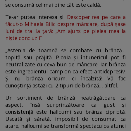
se consumă cel mai bine cât este caldă.
Te-ar putea interesa și:
Descoperirea pe care a
făcut-o Mihaela Bilic despre mâncare, după șase
luni de trai la țară: „Am ajuns pe pielea mea la
niște concluzii”
„Astenia de toamnă se combate cu brânză…
topită sau prăjită. Ploaia și întunericul pot fi
neutralizate cu ceva bun de mâncare. Iar brânza
este ingredientul campion ca efect antidepresiv.
Și nu brânza oricum, ci încălzită! Vă fac
cunoștință astăzi cu 2 tipuri de brânză… altfel.
Un sortiment de brânză neatrăgătoare ca
aspect, însă surprinzătoare ca gust și
consistență este halloumi sau brânza cipriotă.
Uscată și sărată, imposibil de consumat ca
atare, halloumi se transformă spectaculos atunci