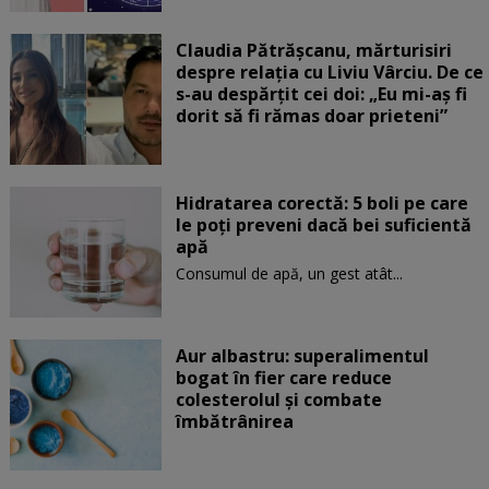
Claudia Pătrășcanu, mărturisiri
despre relația cu Liviu Vârciu. De ce
s-au despărțit cei doi: „Eu mi-aș fi
dorit să fi rămas doar prieteni”
Hidratarea corectă: 5 boli pe care
le poți preveni dacă bei suficientă
apă
Consumul de apă, un gest atât...
Aur albastru: superalimentul
bogat în fier care reduce
colesterolul și combate
îmbătrânirea