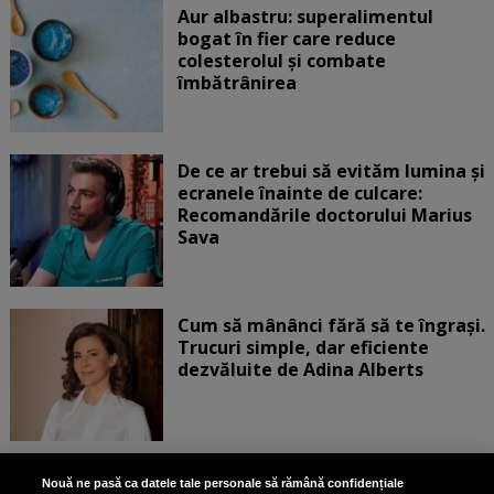
Aur albastru: superalimentul
bogat în fier care reduce
colesterolul și combate
îmbătrânirea
De ce ar trebui să evităm lumina și
ecranele înainte de culcare:
Recomandările doctorului Marius
Sava
Cum să mânânci fără să te îngrași.
Trucuri simple, dar eficiente
dezvăluite de Adina Alberts
Exercițiul fizic poate reduce
Nouă ne pasă ca datele tale personale să rămână confidențiale