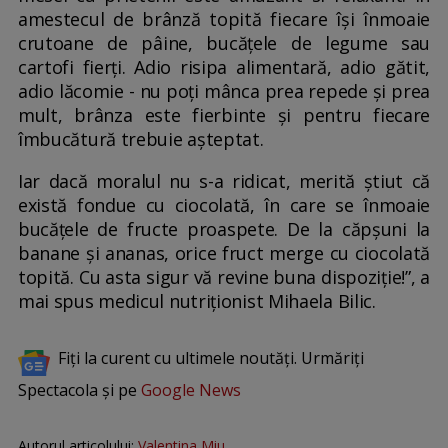
amestecul de brânză topită fiecare își înmoaie
crutoane de pâine, bucățele de legume sau
cartofi fierți. Adio risipa alimentară, adio gătit,
adio lăcomie - nu poți mânca prea repede și prea
mult, brânza este fierbinte și pentru fiecare
îmbucătură trebuie așteptat.
Iar dacă moralul nu s-a ridicat, merită știut că
există fondue cu ciocolată, în care se înmoaie
bucățele de fructe proaspete. De la căpșuni la
banane și ananas, orice fruct merge cu ciocolată
topită. Cu asta sigur vă revine buna dispoziție!”, a
mai spus medicul nutriționist Mihaela Bilic.
Fiți la curent cu ultimele noutăți. Urmăriți
Spectacola și pe
Google News
Autorul articolului:
Valentina Miu