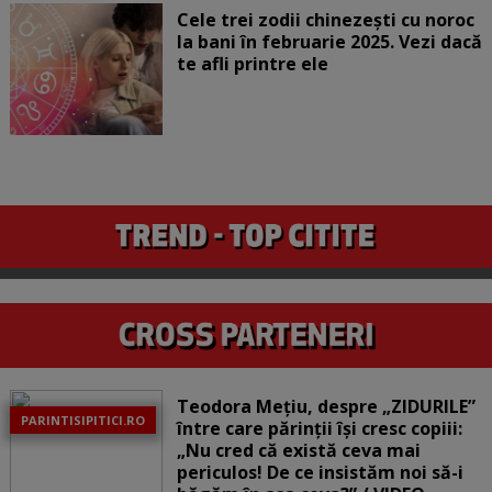
Cele trei zodii chinezești cu noroc
la bani în februarie 2025. Vezi dacă
te afli printre ele
Teodora Mețiu, despre „ZIDURILE”
PARINTISIPITICI.RO
între care părinții își cresc copiii:
„Nu cred că există ceva mai
periculos! De ce insistăm noi să-i