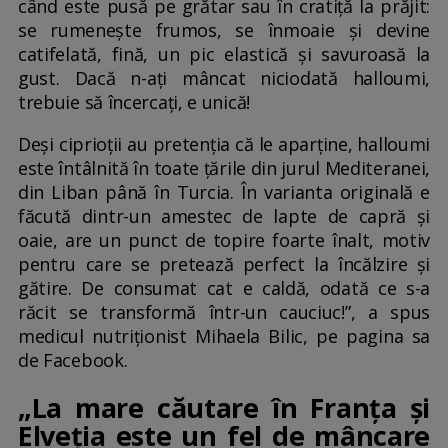
când este pusă pe grătar sau în cratiță la prăjit:
se rumenește frumos, se înmoaie și devine
catifelată, fină, un pic elastică și savuroasă la
gust. Dacă n-ați mâncat niciodată halloumi,
trebuie să încercați, e unică!
Deși ciprioții au pretenția că le aparține, halloumi
este întâlnită în toate țările din jurul Mediteranei,
din Liban până în Turcia. În varianta originală e
făcută dintr-un amestec de lapte de capră și
oaie, are un punct de topire foarte înalt, motiv
pentru care se pretează perfect la încălzire și
gătire. De consumat cat e caldă, odată ce s-a
răcit se transformă într-un cauciuc!”, a spus
medicul nutriționist Mihaela Bilic, pe pagina sa
de Facebook.
„La mare căutare în Franța și
Elveția este un fel de mâncare