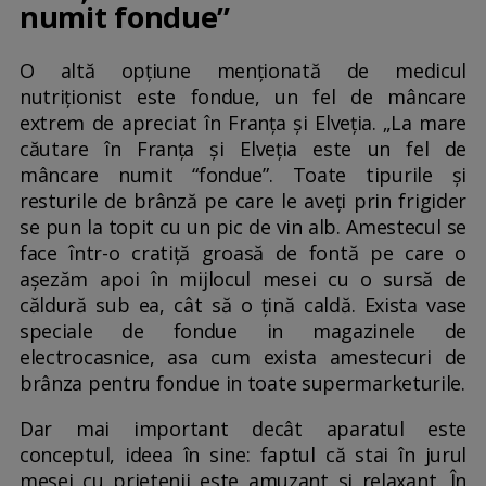
numit fondue”
O altă opțiune menționată de medicul
nutriționist este fondue, un fel de mâncare
extrem de apreciat în Franța și Elveția. „La mare
căutare în Franța și Elveția este un fel de
mâncare numit “fondue”. Toate tipurile și
resturile de brânză pe care le aveți prin frigider
se pun la topit cu un pic de vin alb. Amestecul se
face într-o cratiță groasă de fontă pe care o
așezăm apoi în mijlocul mesei cu o sursă de
căldură sub ea, cât să o țină caldă. Exista vase
speciale de fondue in magazinele de
electrocasnice, asa cum exista amestecuri de
brânza pentru fondue in toate supermarketurile.
Dar mai important decât aparatul este
conceptul, ideea în sine: faptul că stai în jurul
mesei cu prietenii este amuzant si relaxant. În