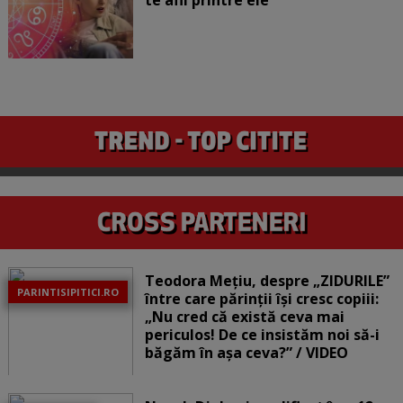
Teodora Mețiu, despre „ZIDURILE”
PARINTISIPITICI.RO
între care părinții își cresc copiii:
„Nu cred că există ceva mai
periculos! De ce insistăm noi să-i
băgăm în așa ceva?” / VIDEO