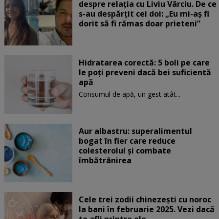
despre relația cu Liviu Vârciu. De ce
s-au despărțit cei doi: „Eu mi-aș fi
dorit să fi rămas doar prieteni”
Hidratarea corectă: 5 boli pe care
le poți preveni dacă bei suficientă
apă
Consumul de apă, un gest atât...
Aur albastru: superalimentul
bogat în fier care reduce
colesterolul și combate
îmbătrânirea
Cele trei zodii chinezești cu noroc
la bani în februarie 2025. Vezi dacă
te afli printre ele