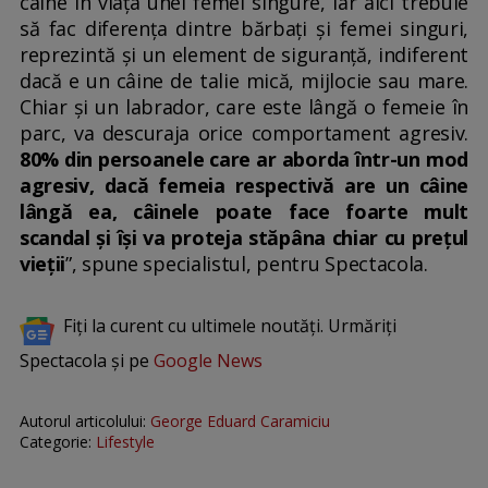
câine în viața unei femei singure, iar aici trebuie
să fac diferența dintre bărbați și femei singuri,
reprezintă și un element de siguranță, indiferent
dacă e un câine de talie mică, mijlocie sau mare.
Chiar și un labrador, care este lângă o femeie în
parc, va descuraja orice comportament agresiv.
80% din persoanele care ar aborda într-un mod
agresiv, dacă femeia respectivă are un câine
lângă ea, câinele poate face foarte mult
scandal și își va proteja stăpâna chiar cu prețul
vieții
”, spune specialistul, pentru Spectacola.
Fiți la curent cu ultimele noutăți. Urmăriți
Spectacola și pe
Google News
Autorul articolului:
George Eduard Caramiciu
Categorie:
Lifestyle