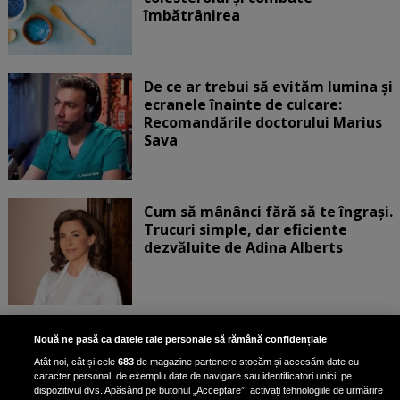
îmbătrânirea
De ce ar trebui să evităm lumina și
ecranele înainte de culcare:
Recomandările doctorului Marius
Sava
Cum să mânânci fără să te îngrași.
Trucuri simple, dar eficiente
dezvăluite de Adina Alberts
Exercițiul fizic poate reduce
Nouă ne pasă ca datele tale personale să rămână confidențiale
mortalitatea în cazul a șase tipuri
Atât noi, cât și cele
683
de magazine partenere stocăm și accesăm date cu
de cancer, potrivit unui nou raport
caracter personal, de exemplu date de navigare sau identificatori unici, pe
dispozitivul dvs. Apăsând pe butonul „Acceptare”, activați tehnologiile de urmărire