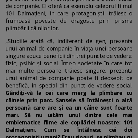
de companie. El oferă ca exemplu celebrul filmul
101 Dalmațieni, în care protagoniștii trăiesc o
frumoasă poveste de dragoste prin prisma
plimbării câinilor lor.
„Studiile arată că, indiferent de gen, prezența
unui animal de companie în viața unei persoane
singure aduce beneficii din trei puncte de vedere:
fizic, psihic și social. Într-o societate în care tot
mai multe persoane trăiesc singure, prezența
unui animal de companie poate fi deosebit de
benefică, în special din punct de vedere social.
Gândiți-vă la cei care merg la plimbare cu
câinele prin parc. Șansele să întâlnești o altă
persoană care are și ea un câine sunt foarte
mari. Să nu uităm unul dintre cele mai
emblematice filme ale copilăriei noastre: 101
Dalmațieni. Cum se întâlnesc cei doi
protagoniști umani? Erau singuri, se plimbau cu