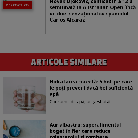
Novak Djokovic, calificat în a 12-a
DCSPORT.RO
semifinală la Australian Open. Încă
un duel senzațional cu spaniolul
Carlos Alcaraz
Hidratarea corectă: 5 boli pe care
le poți preveni dacă bei suficientă
apă
Consumul de apă, un gest atât...
Aur albastru: superalimentul
bogat în fier care reduce
colesterolul și combate