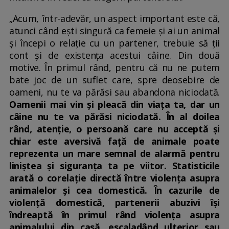
„Acum, într-adevăr, un aspect important este că,
atunci când ești singură ca femeie și ai un animal
și începi o relație cu un partener, trebuie să ții
cont și de existența acestui câine. Din două
motive. În primul rând, pentru că nu ne putem
bate joc de un suflet care, spre deosebire de
oameni, nu te va părăsi sau abandona niciodată.
Oamenii mai vin și pleacă din viața ta, dar un
câine nu te va părăsi niciodată. În al doilea
rând, atenție, o persoană care nu acceptă și
chiar este aversivă față de animale poate
reprezenta un mare semnal de alarmă pentru
liniștea și siguranța ta pe viitor. Statisticile
arată o corelație directă între violența asupra
animalelor și cea domestică. În cazurile de
violență domestică, partenerii abuzivi își
îndreaptă în primul rând violența asupra
animalului din casă, escaladând ulterior sau