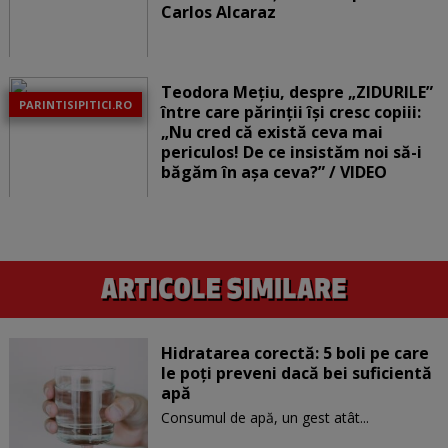
Carlos Alcaraz
Teodora Mețiu, despre „ZIDURILE”
PARINTISIPITICI.RO
între care părinții își cresc copiii:
„Nu cred că există ceva mai
periculos! De ce insistăm noi să-i
băgăm în așa ceva?” / VIDEO
Hidratarea corectă: 5 boli pe care
le poți preveni dacă bei suficientă
apă
Consumul de apă, un gest atât...