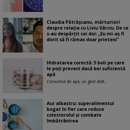
Claudia Pătrășcanu, mărturisiri
despre relația cu Liviu Vârciu. De ce
s-au despărțit cei doi: „Eu mi-aș fi
dorit să fi rămas doar prieteni”
Hidratarea corectă: 5 boli pe care
le poți preveni dacă bei suficientă
apă
Consumul de apă, un gest atât...
Aur albastru: superalimentul
bogat în fier care reduce
colesterolul și combate
îmbătrânirea