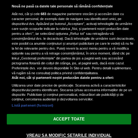
Exercițiul fizic poate reduce
Nouă ne pasă ca datele tale personale să rămână confidențiale
mortalitatea în cazul a șase tipuri
Atât noi, cât și cele
683
de magazine partenere stocăm și accesăm date cu
de cancer, potrivit unui nou raport
caracter personal, de exemplu date de navigare sau identificatori unici, pe
dispozitivul dvs. Apăsând pe butonul „Acceptare”, activați tehnologiile de urmărire
care susțin scopurile indicate la rubrica „Noi, și partenerii noștri prelucrăm date
pentru a oferi:”, iar selectând opțiunea „Refuz tot” sau retragându-vă
consimțământul dvs. le dezactivați. Dacă tehnologiile de urmărire sunt dezactivate,
este posibil ca anumite conținuturi și anunțuri publicitare pe care le vedeți să nu fie
Condimentul cu proprietăți
la fel de relevante pentru dvs. Puteți reveni la acest meniu pentru a vă modifica
antiinflamatorii care reduce
opțiunile sau pentru a vă retrage consimțământul, în orice moment, dând clic pe
linkul „Gestionați preferințele” din partea de jos a paginii web sau accesând
stresul și îmbunătățește circulația
pictograma flotantă din colțul din stânga, jos, al paginii web, dacă este cazul.
Preferințele dvs. vor deveni disponibile în Site-ul web. Pentru detalii suplimentare,
vă rugăm să ne consultați politica privind confidențialitatea.
Atât noi, cât și partenerii noștri prelucrăm datele pentru a oferi:
Utilizarea unor date precise de geolocație. Scanarea activă a caracteristicilor
dispozitivului pentru identificare. Stocarea și/sau accesarea informațiilor de pe un
dispozitiv. Publicitate și conținut personalizat, măsurători ale publicității și de
conținut, cercetarea audienței și dezvoltarea serviciilor.
Listă parteneri (furnizori)
Vezi varianta Desktop
ACCEPT TOATE
Politica de confidențialitate
Politica cookies
Gestionați preferințele
|
|
© 2026 spectacola.ro | Toate drepturile rezervate.
VREAU SA MODIFIC SETARILE INDIVIDUAL