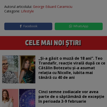
Autorul articolului:
George Eduard Caramiciu
Categorie:
Lifestyle
Facebook
WhatsApp
„Și-a găsit o muză de 18 ani”. Teo
Trandafir, reacție virală după ce ce
Cătălin Botezatu și-a asumat
relația cu Nicolle, iubita mai
tânără cu 40 de ani
Cinci semne zodiacale vor avea
parte de o săptămână de excepție
în perioada 3-9 februarie