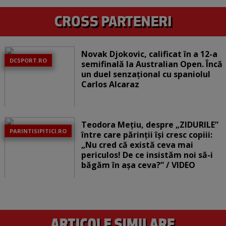
Novak Djokovic, calificat în a 12-a
DCSPORT.RO
semifinală la Australian Open. Încă
un duel senzațional cu spaniolul
Carlos Alcaraz
Teodora Mețiu, despre „ZIDURILE”
PARINTISIPITICI.RO
între care părinții își cresc copiii:
„Nu cred că există ceva mai
periculos! De ce insistăm noi să-i
băgăm în așa ceva?” / VIDEO