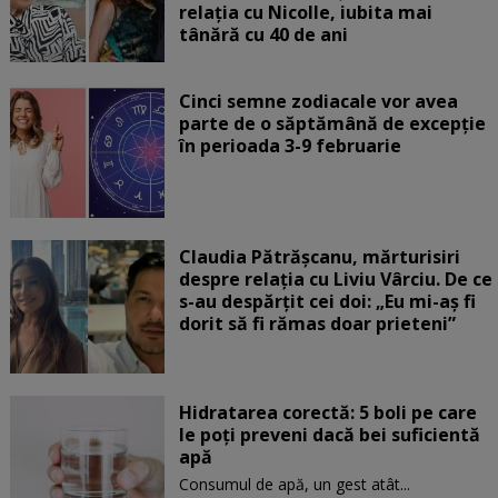
relația cu Nicolle, iubita mai
tânără cu 40 de ani
Cinci semne zodiacale vor avea
parte de o săptămână de excepție
în perioada 3-9 februarie
Claudia Pătrășcanu, mărturisiri
despre relația cu Liviu Vârciu. De ce
s-au despărțit cei doi: „Eu mi-aș fi
dorit să fi rămas doar prieteni”
Hidratarea corectă: 5 boli pe care
le poți preveni dacă bei suficientă
apă
Consumul de apă, un gest atât...