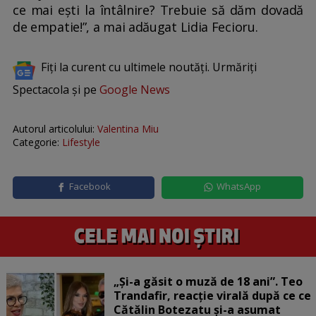
ce mai ești la întâlnire? Trebuie să dăm dovadă
de empatie!”, a mai adăugat Lidia Fecioru.
Fiți la curent cu ultimele noutăți. Urmăriți
Spectacola și pe
Google News
Autorul articolului:
Valentina Miu
Categorie:
Lifestyle
Facebook
WhatsApp
„Și-a găsit o muză de 18 ani”. Teo
Trandafir, reacție virală după ce ce
Cătălin Botezatu și-a asumat