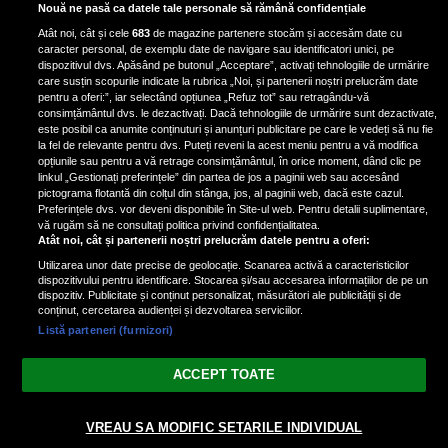
Dormi mai putin de 8 ore pe
Nouă ne pasă ca datele tale personale să rămână confidențiale
noapte? Medicul Mihaill Pautov a
Atât noi, cât și cele
683
de magazine partenere stocăm și accesăm date cu
spus la ce riscuri te expui: „Îți faci
caracter personal, de exemplu date de navigare sau identificatori unici, pe
foarte mult rău”
dispozitivul dvs. Apăsând pe butonul „Acceptare”, activați tehnologiile de urmărire
care susțin scopurile indicate la rubrica „Noi, și partenerii noștri prelucrăm date
pentru a oferi:”, iar selectând opțiunea „Refuz tot” sau retragându-vă
consimțământul dvs. le dezactivați. Dacă tehnologiile de urmărire sunt dezactivate,
este posibil ca anumite conținuturi și anunțuri publicitare pe care le vedeți să nu fie
Doctor Marius Sava a dezvăluit
la fel de relevante pentru dvs. Puteți reveni la acest meniu pentru a vă modifica
care sunt principalele cauze ale
opțiunile sau pentru a vă retrage consimțământul, în orice moment, dând clic pe
linkul „Gestionați preferințele” din partea de jos a paginii web sau accesând
somnolenței
pictograma flotantă din colțul din stânga, jos, al paginii web, dacă este cazul.
Doctorul Marius Sava a...
Preferințele dvs. vor deveni disponibile în Site-ul web. Pentru detalii suplimentare,
vă rugăm să ne consultați politica privind confidențialitatea.
Atât noi, cât și partenerii noștri prelucrăm datele pentru a oferi:
Utilizarea unor date precise de geolocație. Scanarea activă a caracteristicilor
dispozitivului pentru identificare. Stocarea și/sau accesarea informațiilor de pe un
dispozitiv. Publicitate și conținut personalizat, măsurători ale publicității și de
conținut, cercetarea audienței și dezvoltarea serviciilor.
Listă parteneri (furnizori)
Vezi varianta Desktop
ACCEPT TOATE
Politica de confidențialitate
Politica cookies
Gestionați preferințele
|
|
© 2026 spectacola.ro | Toate drepturile rezervate.
VREAU SA MODIFIC SETARILE INDIVIDUAL