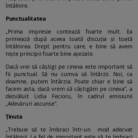
întâlnire.
Punctualitatea
„Prima impresie contează foarte mult. Ea
primează după aceea toată discuția și toată
întâlnirea. Drept pentru care, e bine să avem
nişte principii foarte bine aşezate.
Dacă vrei să câștigi pe cineva este important să
fii punctual. Să nu cumva să întârzii. Noi, ca
doamne, putem întârzia. Poate chiar e bine să
facem asta, dacă vrem să câştigăm pe cineva”, a
dezvăluit Lidia Fecioru, în cadrul emisiunii
„Adevăruri ascunse”.
Ținuta
„Trebuie să te îmbraci într-un mod adecvat
întâlnirii. La fel de important este să te îmbraci