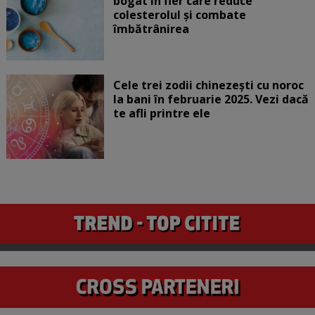
bogat în fier care reduce
colesterolul și combate
îmbătrânirea
Cele trei zodii chinezești cu noroc
la bani în februarie 2025. Vezi dacă
te afli printre ele