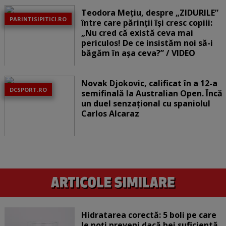
Teodora Mețiu, despre „ZIDURILE”
PARINTISIPITICI.RO
între care părinții își cresc copiii:
„Nu cred că există ceva mai
periculos! De ce insistăm noi să-i
băgăm în așa ceva?” / VIDEO
Novak Djokovic, calificat în a 12-a
DCSPORT.RO
semifinală la Australian Open. Încă
un duel senzațional cu spaniolul
Carlos Alcaraz
Hidratarea corectă: 5 boli pe care
le poți preveni dacă bei suficientă