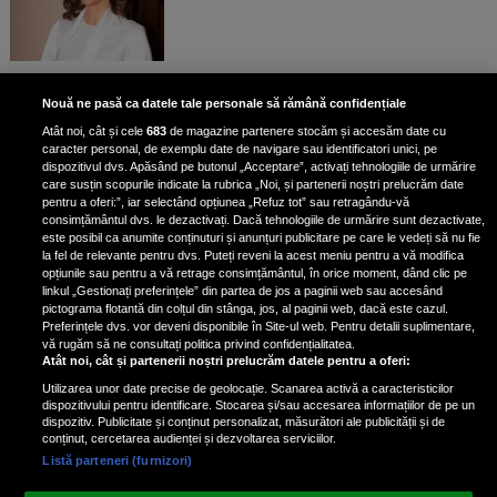
Exercițiul fizic poate reduce
Nouă ne pasă ca datele tale personale să rămână confidențiale
mortalitatea în cazul a șase tipuri
Atât noi, cât și cele
683
de magazine partenere stocăm și accesăm date cu
de cancer, potrivit unui nou raport
caracter personal, de exemplu date de navigare sau identificatori unici, pe
dispozitivul dvs. Apăsând pe butonul „Acceptare”, activați tehnologiile de urmărire
care susțin scopurile indicate la rubrica „Noi, și partenerii noștri prelucrăm date
pentru a oferi:”, iar selectând opțiunea „Refuz tot” sau retragându-vă
consimțământul dvs. le dezactivați. Dacă tehnologiile de urmărire sunt dezactivate,
este posibil ca anumite conținuturi și anunțuri publicitare pe care le vedeți să nu fie
Condimentul cu proprietăți
la fel de relevante pentru dvs. Puteți reveni la acest meniu pentru a vă modifica
antiinflamatorii care reduce
opțiunile sau pentru a vă retrage consimțământul, în orice moment, dând clic pe
linkul „Gestionați preferințele” din partea de jos a paginii web sau accesând
stresul și îmbunătățește circulația
pictograma flotantă din colțul din stânga, jos, al paginii web, dacă este cazul.
Preferințele dvs. vor deveni disponibile în Site-ul web. Pentru detalii suplimentare,
vă rugăm să ne consultați politica privind confidențialitatea.
Atât noi, cât și partenerii noștri prelucrăm datele pentru a oferi:
Utilizarea unor date precise de geolocație. Scanarea activă a caracteristicilor
dispozitivului pentru identificare. Stocarea și/sau accesarea informațiilor de pe un
dispozitiv. Publicitate și conținut personalizat, măsurători ale publicității și de
conținut, cercetarea audienței și dezvoltarea serviciilor.
Listă parteneri (furnizori)
Vezi varianta Desktop