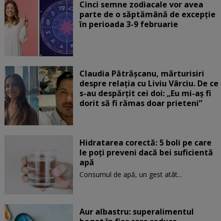
Cinci semne zodiacale vor avea
parte de o săptămână de excepție
în perioada 3-9 februarie
Claudia Pătrășcanu, mărturisiri
despre relația cu Liviu Vârciu. De ce
s-au despărțit cei doi: „Eu mi-aș fi
dorit să fi rămas doar prieteni”
Hidratarea corectă: 5 boli pe care
le poți preveni dacă bei suficientă
apă
Consumul de apă, un gest atât...
Aur albastru: superalimentul