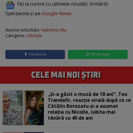
Fiți la curent cu ultimele noutăți. Urmăriți
Spectacola și pe
Google News
Autorul articolului:
Valentina Miu
Categorie:
Lifestyle
Facebook
WhatsApp
„Și-a găsit o muză de 18 ani”. Teo
Trandafir, reacție virală după ce ce
Cătălin Botezatu și-a asumat
relația cu Nicolle, iubita mai
tânără cu 40 de ani