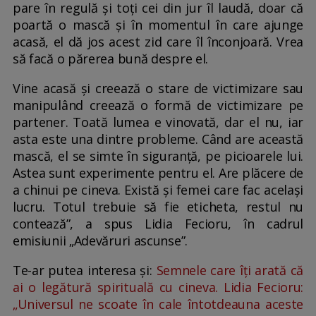
pare în regulă și toți cei din jur îl laudă, doar că
poartă o mască și în momentul în care ajunge
acasă, el dă jos acest zid care îl înconjoară. Vrea
să facă o părerea bună despre el.
Vine acasă și creează o stare de victimizare sau
manipulând creează o formă de victimizare pe
partener. Toată lumea e vinovată, dar el nu, iar
asta este una dintre probleme. Când are această
mască, el se simte în siguranță, pe picioarele lui.
Astea sunt experimente pentru el. Are plăcere de
a chinui pe cineva. Există și femei care fac același
lucru. Totul trebuie să fie eticheta, restul nu
contează”, a spus Lidia Fecioru, în cadrul
emisiunii „Adevăruri ascunse”.
Te-ar putea interesa și:
Semnele care îți arată că
ai o legătură spirituală cu cineva. Lidia Fecioru:
„Universul ne scoate în cale întotdeauna aceste