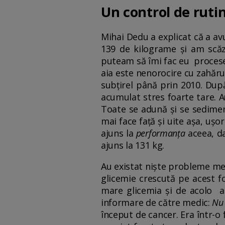
Un control de ruti
Mihai Dedu a explicat că a av
139 de kilograme și am scăzu
puteam să îmi fac eu procesele
aia este nenorocire cu zahărul.
subțirel până prin 2010. Dup
acumulat stres foarte tare. Au
Toate se adună și se sedimen
mai face față și uite așa, uș
ajuns la
performanța
aceea, da
ajuns la 131 kg.
Au existat niște probleme me
glicemie crescută pe acest 
mare glicemia și de acolo am
informare de către medic:
Nu 
început de cancer. Era într-o f