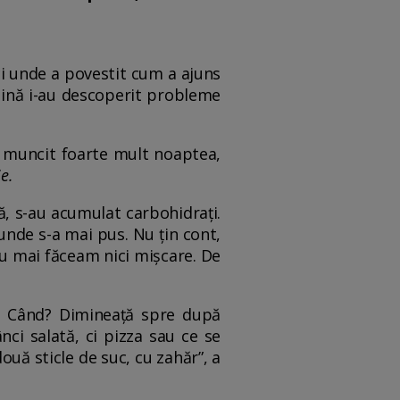
i unde a povestit cum a ajuns
tină i-au descoperit probleme
a muncit foarte mult noaptea,
e.
ă, s-au acumulat carbohidrați.
unde s-a mai pus. Nu țin cont,
 nu mai făceam nici mișcare. De
. Când? Dimineață spre după
ci salată, ci pizza sau ce se
ouă sticle de suc, cu zahăr”, a