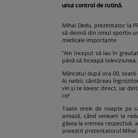
unui control de rutină.
Mihai Dedu, prezentator la P
să devină din omul sportiv u
medicale importante
”Am început să iau în greuta
până să înceapă televiziunea, f
Mâncatul după ora 00, seară d
Ai naibii, cântăreau îngrozit
vin și te lovesc direct, iar d
ce?
Toate orele de noapte pe c
amiază, când veneam la redac
găsea la vremea respectivă, ad
povestit prezentatorul Mihai 