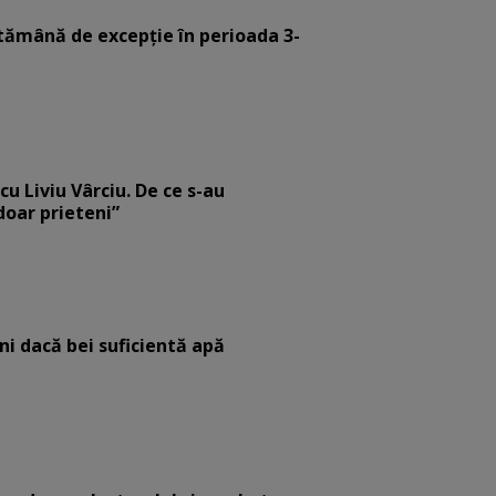
tămână de excepție în perioada 3-
cu Liviu Vârciu. De ce s-au
 doar prieteni”
eni dacă bei suficientă apă