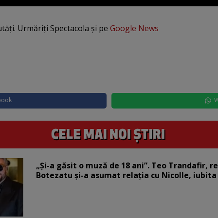
utăți. Urmăriți Spectacola și pe
Google News
book
W
„Și-a găsit o muză de 18 ani”. Teo Trandafir, r
Botezatu și-a asumat relația cu Nicolle, iubita