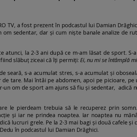
RO TV, a fost prezent în podcastul lui Damian Drăghic
n om sedentar, dar și cum niște banale analize de ru
te atunci, la 2-3 ani după ce m-am lăsat de sport. S-
iind slăbuț ziceai că îți permiți:
Ei, nu mi se întâmplă mi
e seară, s-a acumulat stres, s-a acumulat și oboseal
or de tare. Mai întâi pe abdomen, apoi pe picioare, pe 
intr-un om de sport am ajuns să fiu și sedentar, adică
are le pierdeam trebuia să le recuperez prin somn
ție și iar ne prindea noaptea. Iar noaptea nu mănân
ică lucruri grele. Pe la 2-3 mai bagi și două cafele și d
Dedu în podcastul lui Damian Drăghici.