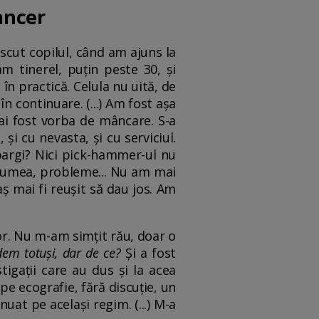
ancer
scut copilul, când am ajuns la
m tinerel, puțin peste 30, și
în practică. Celula nu uită, de
în continuare. (...) Am fost așa
ai fost vorba de mâncare. S-a
și cu nevasta, și cu serviciul.
pargi? Nici pick-hammer-ul nu
a lumea, probleme... Nu am mai
ș mai fi reușit să dau jos. Am
r. Nu m-am simțit rău, doar o
dem totuși, dar de ce?
Și a fost
igații care au dus și la acea
pe ecografie, fără discuție, un
nuat pe același regim. (...) M-a