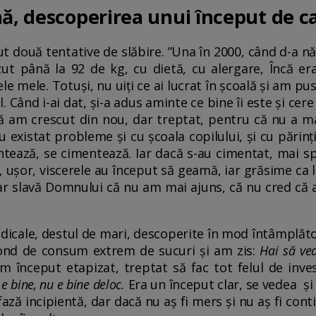
nă, descoperirea unui început de c
ut două tentative de slăbire. ”Una în 2000, când d-a nă
t până la 92 de kg, cu dietă, cu alergare, Încă era
 mele. Totuși, nu uiți ce ai lucrat în școală și am pus 
 Când i-ai dat, și-a adus aminte ce bine îi este și cere 
ă am crescut din nou, dar treptat, pentru că nu a m
 existat probleme și cu școala copilului, și cu părinți, 
tează, se cimentează. Iar dacă s-au cimentat, mai s
or, ușor, viscerele au început să geamă, iar grăsime c
r slavă Domnului că nu am mai ajuns, că nu cred că a
dicale, destul de mari, descoperite în mod întâmplăto
fond de consum extrem de sucuri și am zis:
Hai să ve
 început etapizat, treptat să fac tot felul de invest
e bine, nu e bine deloc.
Era un început clar, se vedea și 
ază incipientă, dar dacă nu aș fi mers și nu aș fi conti