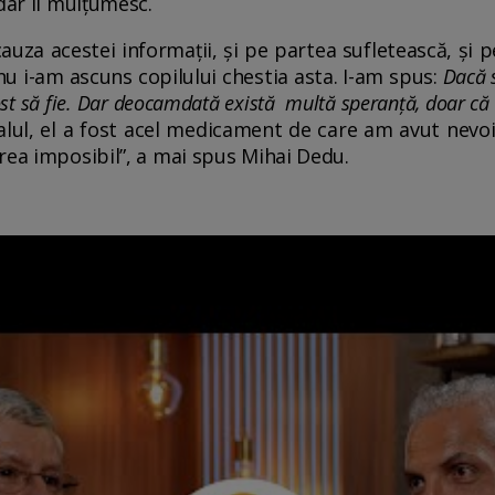
 dar îi mulțumesc.
auza acestei informații, și pe partea sufletească, și p
nu i-am ascuns copilului chestia asta. I-am spus:
Dacă s
fost să fie. Dar deocamdată există multă speranță, doar că
lul, el a fost acel medicament de care am avut nevoi
rea imposibil”, a mai spus Mihai Dedu.