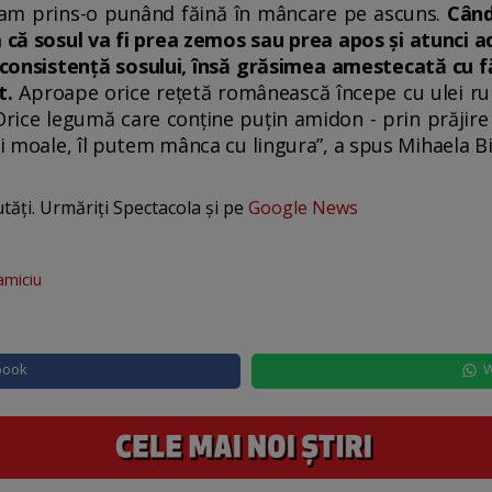
am prins-o punând făină în mâncare pe ascuns.
Când
 că sosul va fi prea zemos sau prea apos și atunci a
ă consistență sosului, însă grăsimea amestecată cu 
t.
Aproape orice rețetă românească începe cu ulei rum
rice legumă care conține puțin amidon - prin prăjire
ai moale, îl putem mânca cu lingura”, a spus Mihaela Bil
utăți. Urmăriți Spectacola și pe
Google News
amiciu
book
W