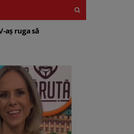
V-aș ruga să