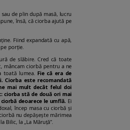
 sau de plin după masă, lucru
spune, însă, că ciorba ajută pe
nține. Fiind expandată cu apă,
pe porție.
ură de slăbire. Cred că toate
cut, mâncam ciorbă pentru a ne
a toată lumea.
Fie că era de
ți. Ciorba este recomandată
me mai mult decât felul doi
: ciorba stă de două ori mai
 ciorbă deoarece le umflă.
Ei
doxal, încep masa cu ciorbă și
-o ciorbă nu depășește mărimea
Bilic, la „La Măruță”.