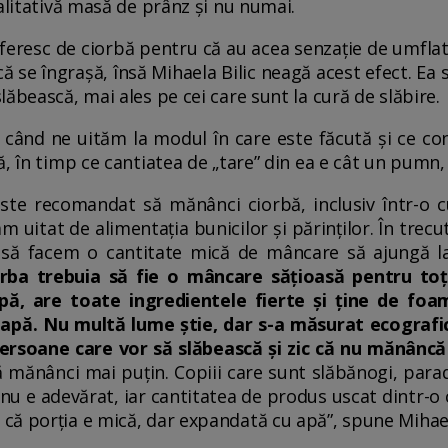
alitativă masă de prânz și nu numai.
feresc de ciorbă pentru că au acea senzație de umflat
că se îngrașă, însă Mihaela Bilic neagă acest efect. Ea 
ăbească, mai ales pe cei care sunt la cură de slăbire.
i când ne uităm la modul în care este făcută și ce co
, în timp ce cantiatea de „tare” din ea e cât un pumn, 
ste recomandat să mănânci ciorbă, inclusiv într-o c
am uitat de alimentația bunicilor și părinților. În tre
 să facem o cantitate mică de mâncare să ajungă l
orba trebuia să fie o mâncare sățioasă pentru to
pă, are toate ingredientele fierte și ține de foa
pă. Nu multă lume știe, dar s-a măsurat ecografic
ersoane care vor să slăbească și zic că nu mănâncă
să mănânci mai puțin. Copiii care sunt slăbănogi, para
 nu e adevărat, iar cantitatea de produs uscat dintr
ă porția e mică, dar expandată cu apă”, spune Mihaela 