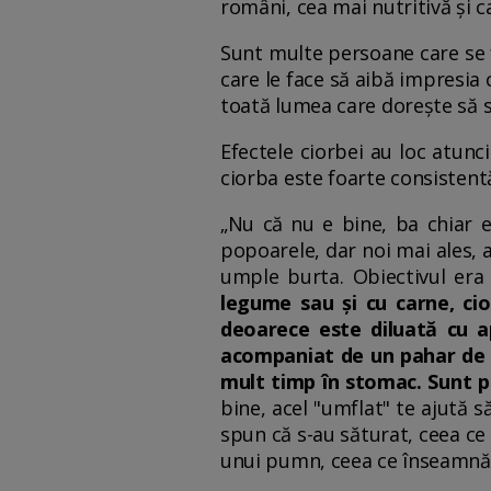
români, cea mai nutritivă și c
Sunt multe persoane care se 
care le face să aibă impresia 
toată lumea care dorește să sl
Efectele ciorbei au loc atunc
ciorba este foarte consistentă
„Nu că nu e bine, ba chiar e
popoarele, dar noi mai ales, 
umple burta. Obiectivul era
legume sau și cu carne, ci
deoarece este diluată cu a
acompaniat de un pahar de a
mult timp în stomac. Sunt p
bine, acel "umflat" te ajută 
spun că s-au săturat, ceea ce
unui pumn, ceea ce înseamnă c