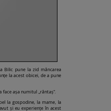
la Bilic pune la zid mâncarea
nțe la acest obicei, de a pune
 face așa numitul „rântaș”.
apel la gospodine, la mame, la
vut și eu experiențe în acest