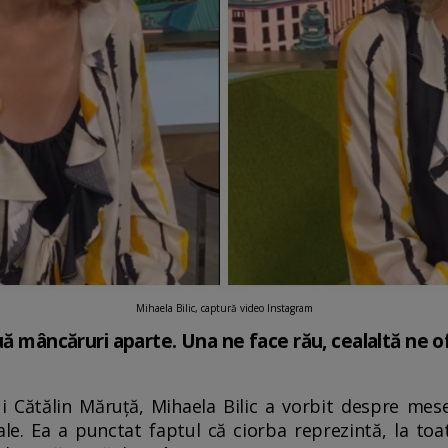
Mihaela Bilic, captură video Instagram
uă mâncăruri aparte. Una ne face rău, cealaltă ne of
lui Cătălin Măruță, Mihaela Bilic a vorbit despre mes
ale. Ea a punctat faptul că ciorba reprezintă, la to