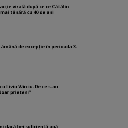
eacție virală după ce ce Cătălin
 mai tânără cu 40 de ani
tămână de excepție în perioada 3-
cu Liviu Vârciu. De ce s-au
 doar prieteni”
eni dacă bei suficientă apă