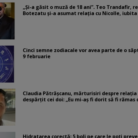
„Și-a găsit o muză de 18 ani”. Teo Trandafir, r
Botezatu și-a asumat relația cu Nicolle, iubita
Cinci semne zodiacale vor avea parte de o săp
9 februarie
Claudia Pătrășcanu, mărturisiri despre relația 
despărțit cei doi: „Eu mi-aș fi dorit să fi rămas
Hidratarea corectă: 5 boli pe care le poți prev