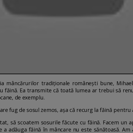
ia mâncărurilor tradiționale românești bune, Mihae
 făină. Ea transmite că toată lumea ar trebui să renu
tocane, de exemplu.
re fug de sosul zemos, așa că recurg la făină pentru a
vitat, să scoatem sosurile făcute cu făină. Facem un 
de a adăuga făină în mâncare nu este sănătoasă. Am a