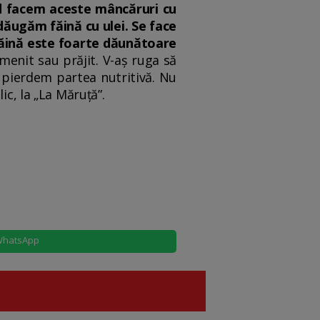
 facem aceste mâncăruri cu
dăugăm făină cu ulei. Se face
făină este foarte dăunătoare
enit sau prăjit. V-aș ruga să
 pierdem partea nutritivă. Nu
ic, la „La Măruță”.
hatsApp