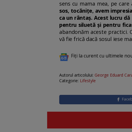
sens cu mama mea, pe care 
sos, tocănițe, avem impresia
ca un rântaș. Acest lucru d
pentru siluetă și pentru fica
abandonăm aceste practici. O
vă fie frică dacă sosul iese m
Fiți la curent cu ultimele no
Autorul articolului:
George Eduard Car
Categorie:
Lifestyle
Face