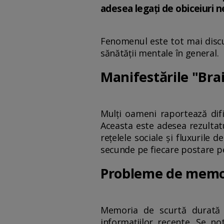
adesea legați de obiceiuri 
Fenomenul este tot mai discut
sănătății mentale în general.
Manifestările "Bra
Mulți oameni raportează difi
Aceasta este adesea rezulta
rețelele sociale și fluxurile
secunde pe fiecare postare pe 
Probleme de memo
Memoria de scurtă durată po
informațiilor recente. Se no