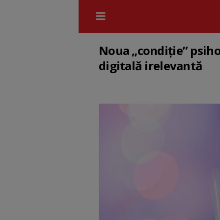
Noua „condiție” psiho
digitală irelevantă