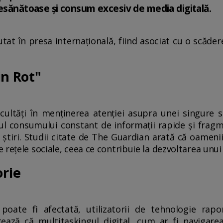
nesănătoase și consum excesiv de media digitală.
at în presa internațională, fiind asociat cu o scădere 
in Rot"
cultăți în menținerea atenției asupra unei singure s
tul consumului constant de informații rapide și fra
 de știri. Studii citate de The Guardian arată că oamen
rețele sociale, ceea ce contribuie la dezvoltarea unui 
rie
ate fi afectată, utilizatorii de tehnologie raport
tează că multitaskingul digital, cum ar fi navigarea