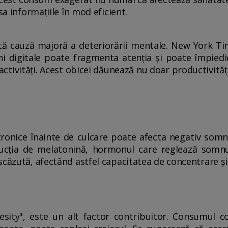
sa informațiile în mod eficient.
altă cauză majoră a deteriorării mentale. New York T
ini digitale poate fragmenta atenția și poate împied
tivități. Acest obicei dăunează nu doar productivității
ectronice înainte de culcare poate afecta negativ som
ucția de melatonină, hormonul care reglează somnu
scăzută, afectând astfel capacitatea de concentrare ș
sity", este un alt factor contribuitor. Consumul con