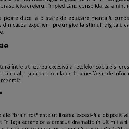
prasolicita creierul, împiedicând consolidarea amintiri
 poate duce la o stare de epuizare mentală, cunos
 din cauza expunerii prelungite la stimuli digitali, c
e.
sie
ră între utilizarea excesivă a rețelelor sociale și creș
ă cu alții și expunerea la un flux nesfârșit de inform
 mentală.
"
 ale "brain rot" este utilizarea excesivă a dispozitiv
 în fața ecranelor a crescut dramatic în ultimii ani,
Acest consum exagerat nu numai că afectează sănătate