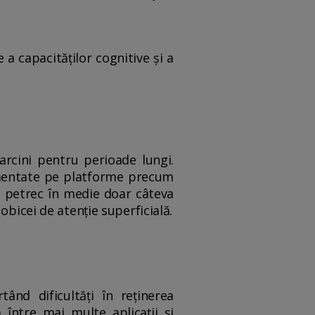
a capacităților cognitive și a
arcini pentru perioade lungi.
gmentate pe platforme precum
ii petrec în medie doar câteva
obicei de atenție superficială.
ând dificultăți în reținerea
 între mai multe aplicații și