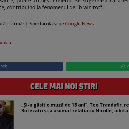
esante, poate copleși creierul. Se sugerează că aces
te, contribuind la fenomenul de "brain rot".
utăți. Urmăriți Spectacola și pe
Google News
amiciu
book
W
„Și-a găsit o muză de 18 ani”. Teo Trandafir, r
Botezatu și-a asumat relația cu Nicolle, iubita