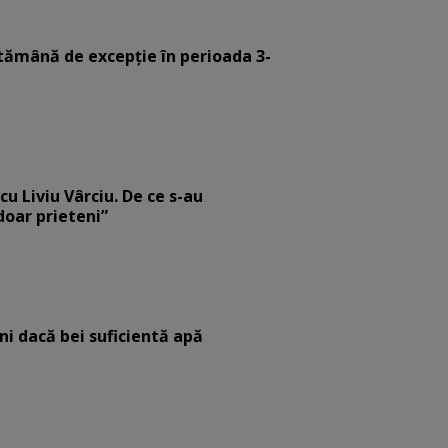
tămână de excepție în perioada 3-
cu Liviu Vârciu. De ce s-au
 doar prieteni”
eni dacă bei suficientă apă