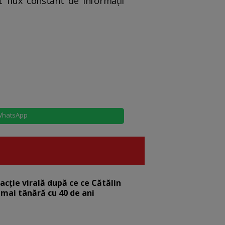
t flux constant de informații
hatsApp
eacție virală după ce ce Cătălin
 mai tânără cu 40 de ani