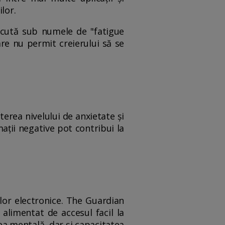
lor.
cută sub numele de "fatigue
are nu permit creierului să se
terea nivelului de anxietate și
ații negative pot contribui la
elor electronice. The Guardian
 alimentat de accesul facil la
a mentală, dar și capacitatea