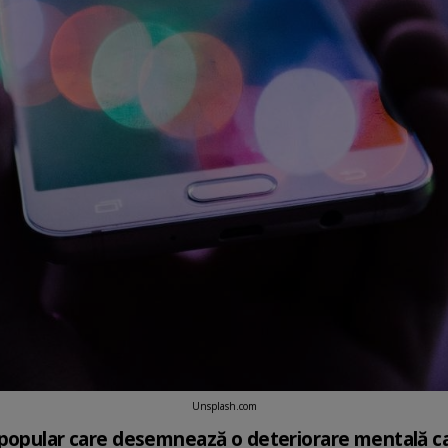
Unsplash.com
 popular care desemnează o deteriorare mentală ca