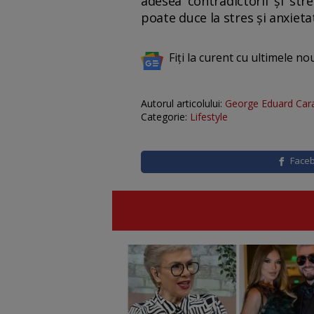
adesea contradictorii și str
poate duce la stres și anxieta
Fiți la curent cu ultimele no
Autorul articolului:
George Eduard Car
Categorie:
Lifestyle
Face