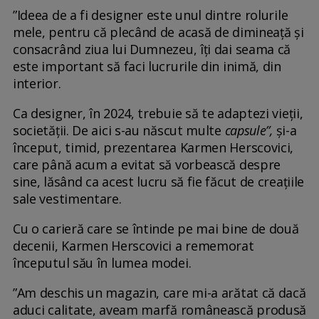
”Ideea de a fi designer este unul dintre rolurile
mele, pentru că plecând de acasă de dimineață și
consacrând ziua lui Dumnezeu, îți dai seama că
este important să faci lucrurile din inimă, din
interior.
Ca designer, în 2024, trebuie să te adaptezi vieții,
societății. De aici s-au născut multe
capsule”,
și-a
început, timid, prezentarea Karmen Herscovici,
care până acum a evitat să vorbească despre
sine, lăsând ca acest lucru să fie făcut de creațiile
sale vestimentare.
Cu o carieră care se întinde pe mai bine de două
decenii, Karmen Herscovici a rememorat
începutul său în lumea modei.
”Am deschis un magazin, care mi-a arătat că dacă
aduci calitate, aveam marfă românească produsă