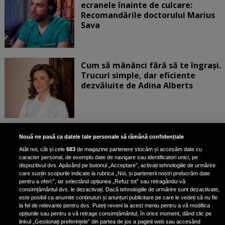
ecranele înainte de culcare:
Recomandările doctorului Marius
Sava
Cum să mânânci fără să te îngrași.
Trucuri simple, dar eficiente
dezvăluite de Adina Alberts
Exercițiul fizic poate reduce
Nouă ne pasă ca datele tale personale să rămână confidențiale
mortalitatea în cazul a șase tipuri
Atât noi, cât și cele
683
de magazine partenere stocăm și accesăm date cu
de cancer, potrivit unui nou raport
caracter personal, de exemplu date de navigare sau identificatori unici, pe
dispozitivul dvs. Apăsând pe butonul „Acceptare”, activați tehnologiile de urmărire
care susțin scopurile indicate la rubrica „Noi, și partenerii noștri prelucrăm date
pentru a oferi:”, iar selectând opțiunea „Refuz tot” sau retragându-vă
consimțământul dvs. le dezactivați. Dacă tehnologiile de urmărire sunt dezactivate,
este posibil ca anumite conținuturi și anunțuri publicitare pe care le vedeți să nu fie
Condimentul cu proprietăți
la fel de relevante pentru dvs. Puteți reveni la acest meniu pentru a vă modifica
antiinflamatorii care reduce
opțiunile sau pentru a vă retrage consimțământul, în orice moment, dând clic pe
linkul „Gestionați preferințele” din partea de jos a paginii web sau accesând