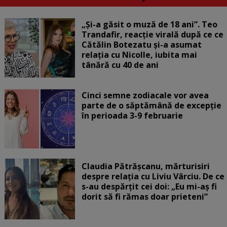
„Și-a găsit o muză de 18 ani”. Teo
Trandafir, reacție virală după ce ce
Cătălin Botezatu și-a asumat
relația cu Nicolle, iubita mai
tânără cu 40 de ani
Cinci semne zodiacale vor avea
parte de o săptămână de excepție
în perioada 3-9 februarie
Claudia Pătrășcanu, mărturisiri
despre relația cu Liviu Vârciu. De ce
s-au despărțit cei doi: „Eu mi-aș fi
dorit să fi rămas doar prieteni”