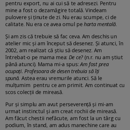
pentru export, nu ai cui să te adresezi. Pentru
mine a fost o dezamăgire totală. Vindeam
pulovere și ținute de zi. Nu erau scumpe, ci de
calitate. Nu era ce avea omul pe
harta mentală
.
Și am zis că trebuie să fac ceva. Am deschis un
atelier mic și am început să desenez. Și atunci, în
2002, am realizat că știu să desenez. Am
întrebat-o pe mama mea:
De ce?
(n.r. nu am știut
până atunci). Mama mi-a spus:
Am fost prea
ocupați. Profesoara de desen trebuia să îți
spună.
Astea erau vremurile atunci. Să le
mulțumim pentru ce am primit. Am continuat cu
scos colecții de mireasă.
Pur și simplu am avut perseverență și mi-am
urmat instinctul și am creat rochii de mireasă.
Am făcut chestii nefăcute, am fost la un târg cu
podium, în stand, am adus manechine care au