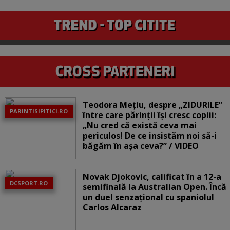
Teodora Mețiu, despre „ZIDURILE”
PARINTISIPITICI.RO
între care părinții își cresc copiii:
„Nu cred că există ceva mai
periculos! De ce insistăm noi să-i
băgăm în așa ceva?” / VIDEO
Novak Djokovic, calificat în a 12-a
DCSPORT.RO
semifinală la Australian Open. Încă
un duel senzațional cu spaniolul
Carlos Alcaraz