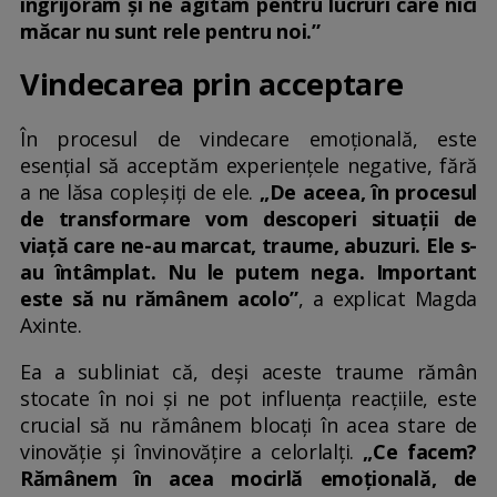
îngrijorăm și ne agităm pentru lucruri care nici
măcar nu sunt rele pentru noi.”
Vindecarea prin acceptare
În procesul de vindecare emoțională, este
esențial să acceptăm experiențele negative, fără
a ne lăsa copleșiți de ele.
„De aceea, în procesul
de transformare vom descoperi situații de
viață care ne-au marcat, traume, abuzuri. Ele s-
au întâmplat. Nu le putem nega. Important
este să nu rămânem acolo”
, a explicat Magda
Axinte.
Ea a subliniat că, deși aceste traume rămân
stocate în noi și ne pot influența reacțiile, este
crucial să nu rămânem blocați în acea stare de
vinovăție și învinovățire a celorlalți.
„Ce facem?
Rămânem în acea mocirlă emoțională, de