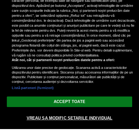
caracter personal, de exemplu date de navigare sau identificatori unici, pe
dispozitivul dvs. Apăsând pe butonul „Acceptare”, activați tehnologiile de urmărire
care susțin scopurile indicate la rubrica „Noi, și partenerii noștri prelucrăm date
pentru a oferi:”, iar selectând opțiunea „Refuz tot” sau retragându-vă
consimțământul dvs. le dezactivați. Dacă tehnologiile de urmărire sunt dezactivate,
este posibil ca anumite conținuturi și anunțuri publicitare pe care le vedeți să nu fie
Condimentul cu proprietăți
la fel de relevante pentru dvs. Puteți reveni la acest meniu pentru a vă modifica
antiinflamatorii care reduce
opțiunile sau pentru a vă retrage consimțământul, în orice moment, dând clic pe
linkul „Gestionați preferințele” din partea de jos a paginii web sau accesând
stresul și îmbunătățește circulația
pictograma flotantă din colțul din stânga, jos, al paginii web, dacă este cazul.
Preferințele dvs. vor deveni disponibile în Site-ul web. Pentru detalii suplimentare,
vă rugăm să ne consultați politica privind confidențialitatea.
Atât noi, cât și partenerii noștri prelucrăm datele pentru a oferi:
Utilizarea unor date precise de geolocație. Scanarea activă a caracteristicilor
dispozitivului pentru identificare. Stocarea și/sau accesarea informațiilor de pe un
dispozitiv. Publicitate și conținut personalizat, măsurători ale publicității și de
conținut, cercetarea audienței și dezvoltarea serviciilor.
Listă parteneri (furnizori)
Vezi varianta Desktop
ACCEPT TOATE
Politica de confidențialitate
Politica cookies
Gestionați preferințele
|
|
© 2026 spectacola.ro | Toate drepturile rezervate.
VREAU SA MODIFIC SETARILE INDIVIDUAL
nxt.196