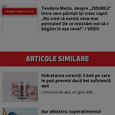
Teodora Mețiu, despre „ZIDURILE”
PARINTISIPITICI.RO
între care părinții își cresc copiii:
„Nu cred că există ceva mai
periculos! De ce insistăm noi să-i
băgăm în așa ceva?” / VIDEO
Hidratarea corectă: 5 boli pe care
le poți preveni dacă bei suficientă
apă
Consumul de apă, un gest atât...
Aur albastru: superalimentul