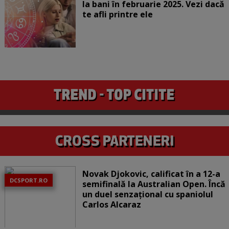
la bani în februarie 2025. Vezi dacă
te afli printre ele
Novak Djokovic, calificat în a 12-a
DCSPORT.RO
semifinală la Australian Open. Încă
un duel senzațional cu spaniolul
Carlos Alcaraz