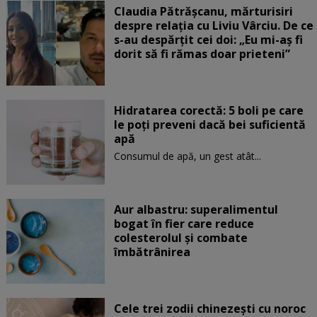
Claudia Pătrășcanu, mărturisiri
despre relația cu Liviu Vârciu. De ce
s-au despărțit cei doi: „Eu mi-aș fi
dorit să fi rămas doar prieteni”
Hidratarea corectă: 5 boli pe care
le poți preveni dacă bei suficientă
apă
Consumul de apă, un gest atât...
Aur albastru: superalimentul
bogat în fier care reduce
colesterolul și combate
îmbătrânirea
Cele trei zodii chinezești cu noroc