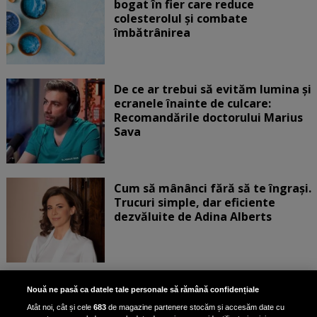
bogat în fier care reduce
colesterolul și combate
îmbătrânirea
De ce ar trebui să evităm lumina și
ecranele înainte de culcare:
Recomandările doctorului Marius
Sava
Cum să mânânci fără să te îngrași.
Trucuri simple, dar eficiente
dezvăluite de Adina Alberts
Exercițiul fizic poate reduce
Nouă ne pasă ca datele tale personale să rămână confidențiale
mortalitatea în cazul a șase tipuri
Atât noi, cât și cele
683
de magazine partenere stocăm și accesăm date cu
de cancer, potrivit unui nou raport