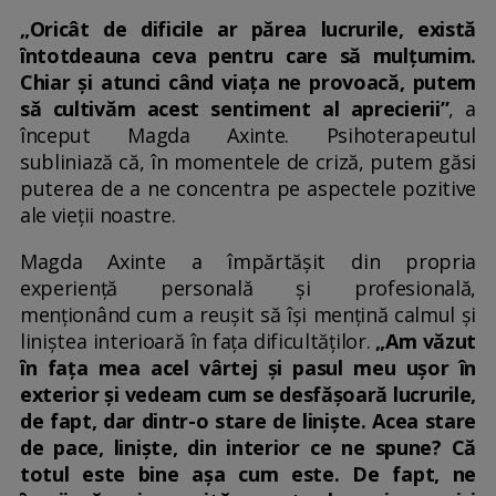
„Oricât de dificile ar părea lucrurile, există
întotdeauna ceva pentru care să mulțumim.
Chiar și atunci când viața ne provoacă, putem
să cultivăm acest sentiment al aprecierii”
, a
început Magda Axinte. Psihoterapeutul
subliniază că, în momentele de criză, putem găsi
puterea de a ne concentra pe aspectele pozitive
ale vieții noastre.
Magda Axinte a împărtășit din propria
experiență personală și profesională,
menționând cum a reușit să își mențină calmul și
liniștea interioară în fața dificultăților.
„Am văzut
în fața mea acel vârtej și pasul meu ușor în
exterior și vedeam cum se desfășoară lucrurile,
de fapt, dar dintr-o stare de liniște. Acea stare
de pace, liniște, din interior ce ne spune? Că
totul este bine așa cum este. De fapt, ne