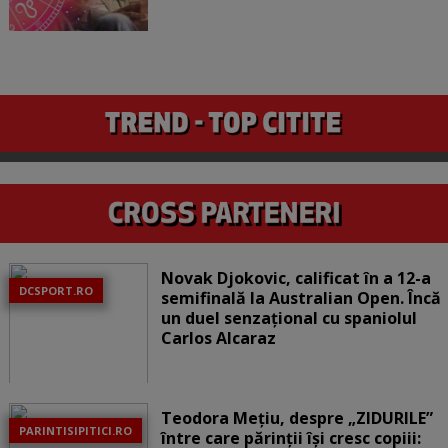
Novak Djokovic, calificat în a 12-a
DCSPORT.RO
semifinală la Australian Open. Încă
un duel senzațional cu spaniolul
Carlos Alcaraz
Teodora Mețiu, despre „ZIDURILE”
PARINTISIPITICI.RO
între care părinții își cresc copiii: