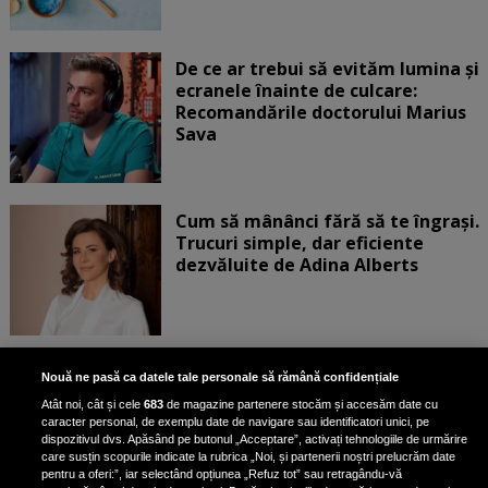
De ce ar trebui să evităm lumina și
ecranele înainte de culcare:
Recomandările doctorului Marius
Sava
Cum să mânânci fără să te îngrași.
Trucuri simple, dar eficiente
dezvăluite de Adina Alberts
Exercițiul fizic poate reduce
Nouă ne pasă ca datele tale personale să rămână confidențiale
mortalitatea în cazul a șase tipuri
Atât noi, cât și cele
683
de magazine partenere stocăm și accesăm date cu
de cancer, potrivit unui nou raport
caracter personal, de exemplu date de navigare sau identificatori unici, pe
dispozitivul dvs. Apăsând pe butonul „Acceptare”, activați tehnologiile de urmărire
care susțin scopurile indicate la rubrica „Noi, și partenerii noștri prelucrăm date
pentru a oferi:”, iar selectând opțiunea „Refuz tot” sau retragându-vă