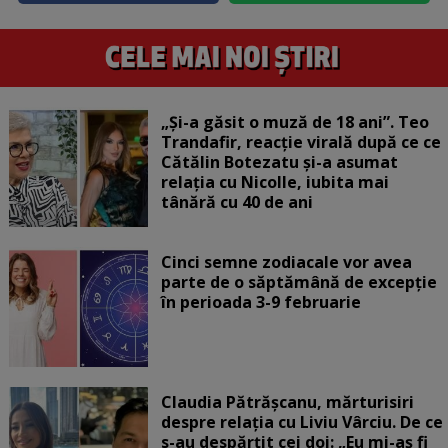
„Și-a găsit o muză de 18 ani”. Teo
Trandafir, reacție virală după ce ce
Cătălin Botezatu și-a asumat
relația cu Nicolle, iubita mai
tânără cu 40 de ani
Cinci semne zodiacale vor avea
parte de o săptămână de excepție
în perioada 3-9 februarie
Claudia Pătrășcanu, mărturisiri
despre relația cu Liviu Vârciu. De ce
s-au despărțit cei doi: „Eu mi-aș fi