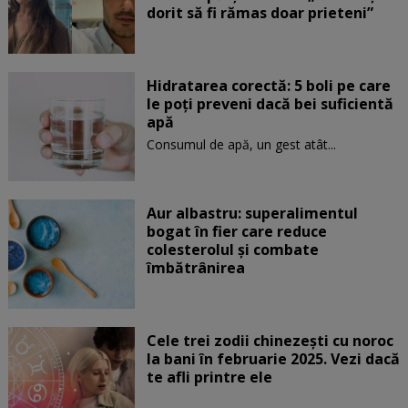
dorit să fi rămas doar prieteni”
Hidratarea corectă: 5 boli pe care
le poți preveni dacă bei suficientă
apă
Consumul de apă, un gest atât...
Aur albastru: superalimentul
bogat în fier care reduce
colesterolul și combate
îmbătrânirea
Cele trei zodii chinezești cu noroc
la bani în februarie 2025. Vezi dacă
te afli printre ele