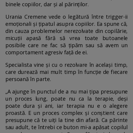
binele copiilor, dar și al părinților.
Urania Cremene vede o legătură între trigger-ii
emoționali și țipatul asupra copiilor. Ea spune că,
din cauza problemelor nerezolvate din copilărie,
micuții apasă fără să vrea toate butoanele
posibile care ne fac să țipăm sau să avem un
comportament agresiv față de ei.
Specialista vine și cu o rezolvare în același timp,
care durează mai mult timp în funcție de fiecare
persoană în parte.
„A ajunge în punctul de a nu mai țipa presupune
un proces lung, poate nu ca la terapie, deși
poate dura și ani, iar terapia nu e o alegere
proastă. E un proces complex și conștient care
presupune că te uiți la tine din afară. Ca părinte
sau adult, te întrebi ce buton mi-a apăsat copilul