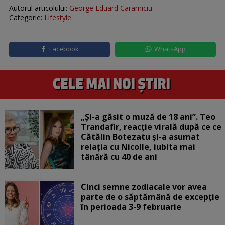
Autorul articolului:
George Eduard Caramiciu
Categorie:
Lifestyle
Facebook
WhatsApp
„Și-a găsit o muză de 18 ani”. Teo
Trandafir, reacție virală după ce ce
Cătălin Botezatu și-a asumat
relația cu Nicolle, iubita mai
tânără cu 40 de ani
Cinci semne zodiacale vor avea
parte de o săptămână de excepție
în perioada 3-9 februarie