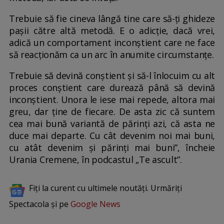
Trebuie să fie cineva lângă tine care să-ți ghideze
pașii către altă metodă. E o adicție, dacă vrei,
adică un comportament inconștient care ne face
să reacționăm ca un arc în anumite circumstanțe.
Trebuie să devină conștient și să-l înlocuim cu alt
proces conștient care durează până să devină
inconștient. Unora le iese mai repede, altora mai
greu, dar ține de fiecare. De asta zic că suntem
cea mai bună variantă de părinți azi, că asta ne
duce mai departe. Cu cât devenim noi mai buni,
cu atât devenim și părinți mai buni”, încheie
Urania Cremene, în podcastul „Te ascult”.
Fiți la curent cu ultimele noutăți. Urmăriți
Spectacola și pe
Google News