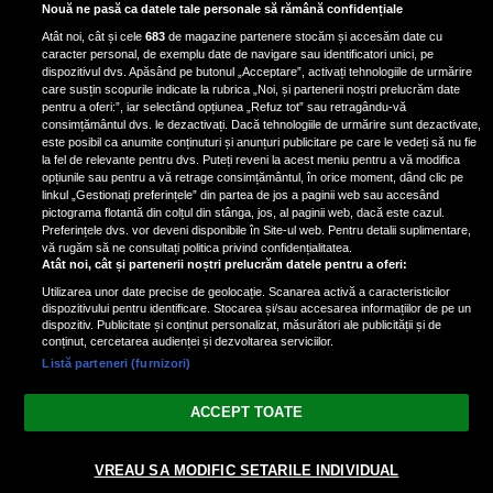
Exercițiul fizic poate reduce
Nouă ne pasă ca datele tale personale să rămână confidențiale
mortalitatea în cazul a șase tipuri
Atât noi, cât și cele
683
de magazine partenere stocăm și accesăm date cu
de cancer, potrivit unui nou raport
caracter personal, de exemplu date de navigare sau identificatori unici, pe
dispozitivul dvs. Apăsând pe butonul „Acceptare”, activați tehnologiile de urmărire
care susțin scopurile indicate la rubrica „Noi, și partenerii noștri prelucrăm date
pentru a oferi:”, iar selectând opțiunea „Refuz tot” sau retragându-vă
consimțământul dvs. le dezactivați. Dacă tehnologiile de urmărire sunt dezactivate,
este posibil ca anumite conținuturi și anunțuri publicitare pe care le vedeți să nu fie
Condimentul cu proprietăți
la fel de relevante pentru dvs. Puteți reveni la acest meniu pentru a vă modifica
antiinflamatorii care reduce
opțiunile sau pentru a vă retrage consimțământul, în orice moment, dând clic pe
linkul „Gestionați preferințele” din partea de jos a paginii web sau accesând
stresul și îmbunătățește circulația
pictograma flotantă din colțul din stânga, jos, al paginii web, dacă este cazul.
Preferințele dvs. vor deveni disponibile în Site-ul web. Pentru detalii suplimentare,
vă rugăm să ne consultați politica privind confidențialitatea.
Atât noi, cât și partenerii noștri prelucrăm datele pentru a oferi:
Utilizarea unor date precise de geolocație. Scanarea activă a caracteristicilor
dispozitivului pentru identificare. Stocarea și/sau accesarea informațiilor de pe un
dispozitiv. Publicitate și conținut personalizat, măsurători ale publicității și de
conținut, cercetarea audienței și dezvoltarea serviciilor.
Listă parteneri (furnizori)
Vezi varianta Desktop
ACCEPT TOATE
Politica de confidențialitate
Politica cookies
Gestionați preferințele
|
|
© 2026 spectacola.ro | Toate drepturile rezervate.
VREAU SA MODIFIC SETARILE INDIVIDUAL