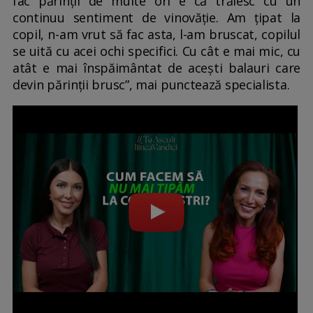
fac părinții de multe ori e că trăiesc cu un
continuu sentiment de vinovăție. Am țipat la
copil, n-am vrut să fac asta, l-am bruscat, copilul
se uită cu acei ochi specifici. Cu cât e mai mic, cu
atât e mai înspăimântat de acești balauri care
devin părinții brusc”, mai punctează specialista.