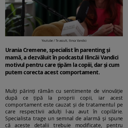
Youtube / Te ascult, Ilinca Vandici
Urania Cremene, specialist în parenting și
mamă, a dezvăluit în podcastul Ilincăi Vandici
motivul pentru care țipăm la copiii, dar și cum
putem corecta acest comportament.
Mulți părinți rămân cu sentimente de vinovăție
după ce țipă la proprii copii, iar acest
comportament este cauzat și de tratamentul pe
care respectivii adulți l-au avut în copilărie.
Specialista trage un semnal de alarmă și spune
că aceste detalii trebuie modificate, pentru