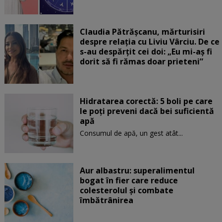
Claudia Pătrășcanu, mărturisiri
despre relația cu Liviu Vârciu. De ce
s-au despărțit cei doi: „Eu mi-aș fi
dorit să fi rămas doar prieteni”
Hidratarea corectă: 5 boli pe care
le poți preveni dacă bei suficientă
apă
Consumul de apă, un gest atât...
Aur albastru: superalimentul
bogat în fier care reduce
colesterolul și combate
îmbătrânirea