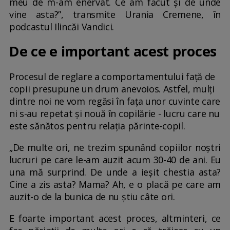
meu de m-am enervat. Ce am făcut și de unde
vine asta?”, transmite Urania Cremene, în
podcastul Ilincăi Vandici.
De ce e important acest proces
Procesul de reglare a comportamentului față de
copii presupune un drum anevoios. Astfel, mulți
dintre noi ne vom regăsi în fața unor cuvinte care
ni s-au repetat și nouă în copilărie - lucru care nu
este sănătos pentru relația părinte-copil.
„De multe ori, ne trezim spunând copiilor noștri
lucruri pe care le-am auzit acum 30-40 de ani. Eu
una mă surprind. De unde a ieșit chestia asta?
Cine a zis asta? Mama? Ah, e o placă pe care am
auzit-o de la bunica de nu știu câte ori.
E foarte important acest proces, altminteri, ce