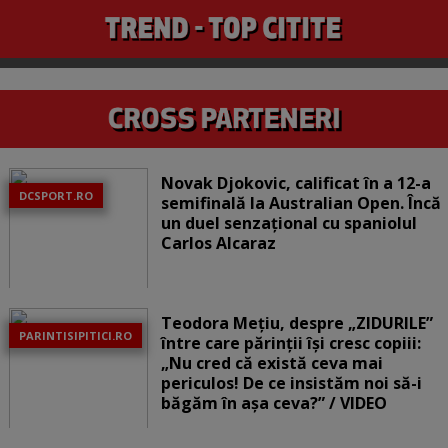
Novak Djokovic, calificat în a 12-a
DCSPORT.RO
semifinală la Australian Open. Încă
un duel senzațional cu spaniolul
Carlos Alcaraz
Teodora Mețiu, despre „ZIDURILE”
PARINTISIPITICI.RO
între care părinții își cresc copiii:
„Nu cred că există ceva mai
periculos! De ce insistăm noi să-i
băgăm în așa ceva?” / VIDEO