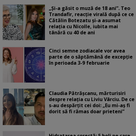
„Și-a găsit o muză de 18 ani”. Teo
Trandafir, reacție virală după ce ce
Cătălin Botezatu și-a asumat
relația cu Nicolle, iubita mai
tânără cu 40 de ani
Cinci semne zodiacale vor avea
parte de o săptămână de excepție
în perioada 3-9 februarie
Claudia Pătrășcanu, mărturisiri
despre relația cu Liviu Vârciu. De ce
s-au despărțit cei doi: „Eu mi-aș fi
dorit să fi rămas doar prieteni”
Hidratarea corectă: 5 boli pe care