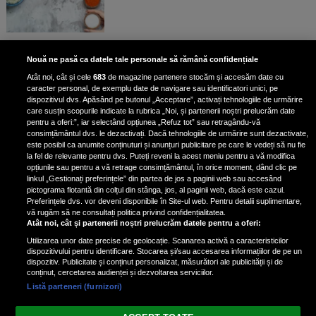
Dormi mai putin de 8 ore pe
Nouă ne pasă ca datele tale personale să rămână confidențiale
noapte? Medicul Mihaill Pautov a
Atât noi, cât și cele
683
de magazine partenere stocăm și accesăm date cu
spus la ce riscuri te expui: „Îți faci
caracter personal, de exemplu date de navigare sau identificatori unici, pe
foarte mult rău”
dispozitivul dvs. Apăsând pe butonul „Acceptare”, activați tehnologiile de urmărire
care susțin scopurile indicate la rubrica „Noi, și partenerii noștri prelucrăm date
pentru a oferi:”, iar selectând opțiunea „Refuz tot” sau retragându-vă
consimțământul dvs. le dezactivați. Dacă tehnologiile de urmărire sunt dezactivate,
este posibil ca anumite conținuturi și anunțuri publicitare pe care le vedeți să nu fie
Doctor Marius Sava a dezvăluit
la fel de relevante pentru dvs. Puteți reveni la acest meniu pentru a vă modifica
care sunt principalele cauze ale
opțiunile sau pentru a vă retrage consimțământul, în orice moment, dând clic pe
linkul „Gestionați preferințele” din partea de jos a paginii web sau accesând
somnolenței
pictograma flotantă din colțul din stânga, jos, al paginii web, dacă este cazul.
Doctorul Marius Sava a...
Preferințele dvs. vor deveni disponibile în Site-ul web. Pentru detalii suplimentare,
vă rugăm să ne consultați politica privind confidențialitatea.
Atât noi, cât și partenerii noștri prelucrăm datele pentru a oferi:
Utilizarea unor date precise de geolocație. Scanarea activă a caracteristicilor
dispozitivului pentru identificare. Stocarea și/sau accesarea informațiilor de pe un
dispozitiv. Publicitate și conținut personalizat, măsurători ale publicității și de
conținut, cercetarea audienței și dezvoltarea serviciilor.
Listă parteneri (furnizori)
Vezi varianta Desktop