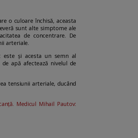
re o culoare închisă, aceasta
severă sunt alte simptome ale
pacitatea de concentrare. De
ii arteriale.
nt este și acesta un semn al
a de apă afectează nivelul de
a tensiunii arteriale, ducând
anță. Medicul Mihail Pautov: