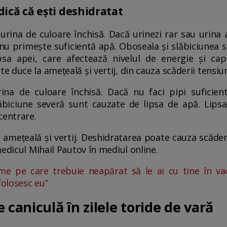
dică că ești deshidratat
rina de culoare închisă. Dacă urinezi rar sau urina a
u primește suficientă apă. Oboseala și slăbiciunea 
ipsa apei, care afectează nivelul de energie și ca
duce la amețeală și vertij, din cauza scăderii tensiun
ina de culoare închisă. Dacă nu faci pipi suficie
lăbiciune severă sunt cauzate de lipsa de apă. Lips
centrare.
mețeală și vertij. Deshidratarea poate cauza scădere
edicul Mihail Pautov în mediul online.
me pe care trebuie neapărat să le ai cu tine în vac
folosesc eu”
 caniculă în zilele toride de vară