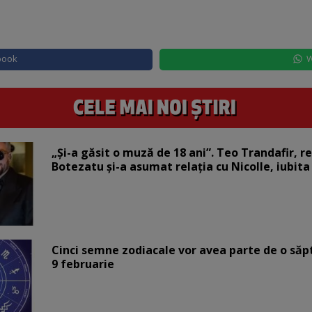
book
W
„Și-a găsit o muză de 18 ani”. Teo Trandafir, r
Botezatu și-a asumat relația cu Nicolle, iubita
Cinci semne zodiacale vor avea parte de o săp
9 februarie