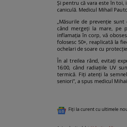
Și pentru că vara este în toi,
caniculă. Medicul Mihail Pauto
„Măsurile de prevenție sunt
când mergeți la mare, pe pl
inflamația în corp, vă obosesc
folosesc 50+, reaplicată la fie
ochelari de soare cu protecți
În al treilea rând, evitați ex
16:00, când radiațiile UV su
termică. Fiți atenți la semnel
seniori”, a spus medicul Mihai
Fiți la curent cu ultimele no