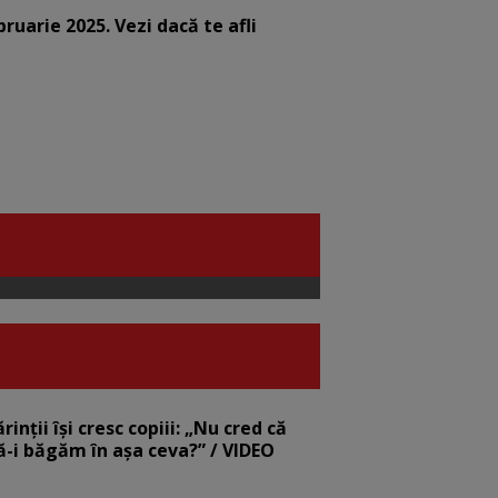
bruarie 2025. Vezi dacă te afli
nții își cresc copiii: „Nu cred că
să-i băgăm în așa ceva?” / VIDEO