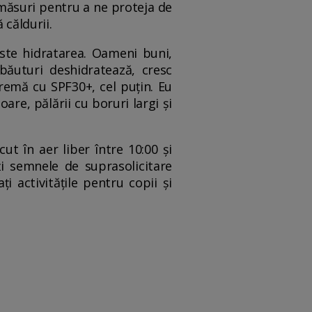
m măsuri pentru a ne proteja de
 căldurii.
ste hidratarea. Oameni buni,
băuturi deshidratează, cresc
 cremă cu SPF30+, cel puțin. Eu
oare, pălării cu boruri largi și
cut în aer liber între 10:00 și
ți semnele de suprasolicitare
ți activitățile pentru copii și