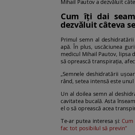
Mihail Pautov a dezvăluit câte
Cum îți dai seam
dezvăluit câteva s
Primul semn al deshidratării 
apă. În plus, uscăciunea gur
medicul Mihail Pautov, lipsa 
să oprească transpirația, afe
„Semnele deshidratării ușoa
rând, setea intensă este unul
Un al doilea semn al deshidra
cavitatea bucală. Asta înseam
el o să oprească acea transpi
Te-ar putea interesa și:
Cum n
fac tot posibilul să previn”