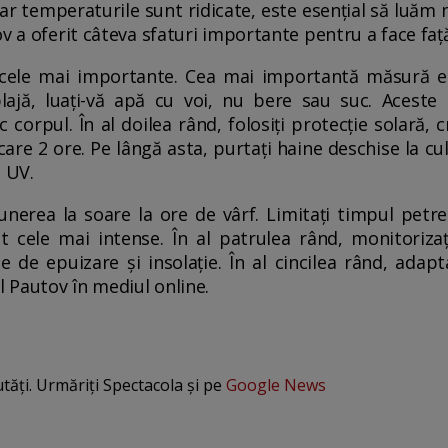
 iar temperaturile sunt ridicate, este esențial să luă
v a oferit câteva sfaturi importante pentru a face față
 cele mai importante. Cea mai importantă măsură e
ajă, luați-vă apă cu voi, nu bere sau suc. Aceste 
 corpul. În al doilea rând, folosiți protecție solară,
care 2 ore. Pe lângă asta, purtați haine deschise la cul
e UV.
punerea la soare la ore de vârf. Limitați timpul petre
nt cele mai intense. În al patrulea rând, monitoriza
e de epuizare și insolație. În al cincilea rând, adapta
l Pautov în mediul online.
utăți. Urmăriți Spectacola și pe
Google News