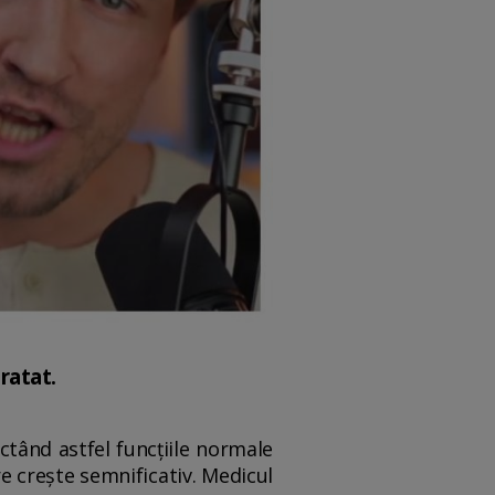
dratat.
tând astfel funcțiile normale
are crește semnificativ. Medicul