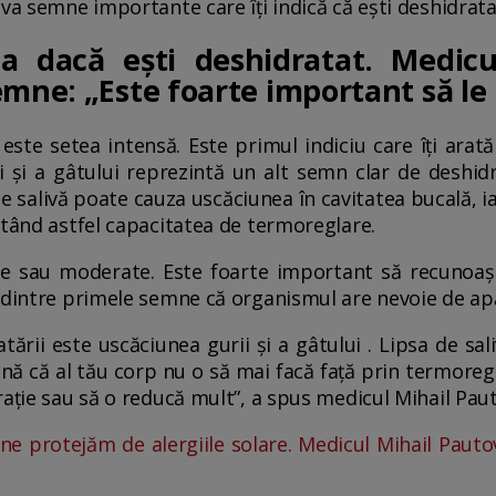
va semne importante care îți indică că ești deshidrata
a dacă ești deshidratat. Medicu
emne: „Este foarte important să l
este setea intensă. Este primul indiciu care îți ara
ii și a gâtului reprezintă un alt semn clar de deshid
de salivă poate cauza uscăciunea în cavitatea bucală, i
ctând astfel capacitatea de termoreglare.
re sau moderate. Este foarte important să recunoa
 dintre primele semne că organismul are nevoie de ap
tării este uscăciunea gurii și a gâtului . Lipsa de sa
nă că al tău corp nu o să mai facă față prin termoreg
rație sau să o reducă mult”, a spus medicul Mihail Paut
e protejăm de alergiile solare. Medicul Mihail Pauto