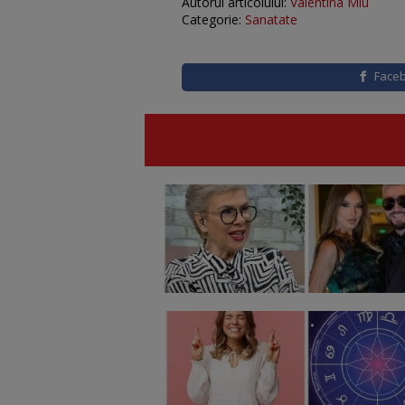
Autorul articolului:
Valentina Miu
Categorie:
Sanatate
Face