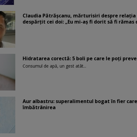
Claudia Pătrășcanu, mărturisiri despre relația 
despărțit cei doi: „Eu mi-aș fi dorit să fi rămas
Hidratarea corectă: 5 boli pe care le poți prev
Consumul de apă, un gest atât...
Aur albastru: superalimentul bogat în fier car
îmbătrânirea