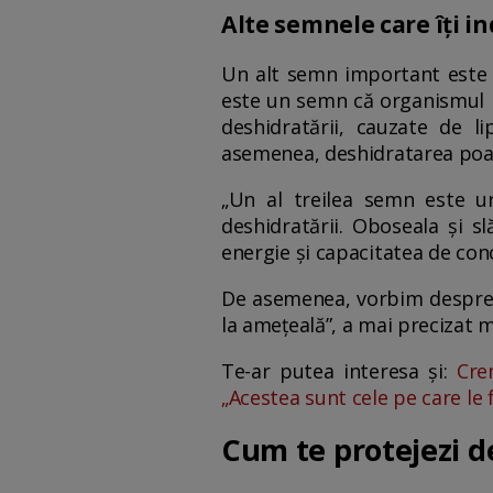
Alte semnele care îți in
Un alt semn important este u
este un semn că organismul n
deshidratării, cauzate de l
asemenea, deshidratarea poate 
„Un al treilea semn este ur
deshidratării. Oboseala și s
energie și capacitatea de con
De asemenea, vorbim despre a
la amețeală”, a mai precizat m
Te-ar putea interesa și:
Cre
„Acestea sunt cele pe care le 
Cum te protejezi de