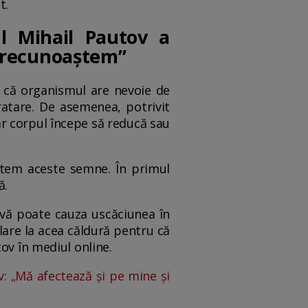
t.
l Mihail Pautov a
e recunoaștem”
tă că organismul are nevoie de
ratare. De asemenea, potrivit
ar corpul începe să reducă sau
ștem aceste semne. În primul
ă.
livă poate cauza uscăciunea în
lare la acea căldură pentru că
ov în mediul online.
v: „Mă afectează și pe mine și