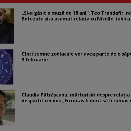
„Și-a găsit o muză de 18 ani”. Teo Trandafir, r
Botezatu și-a asumat relația cu Nicolle, iubita
Cinci semne zodiacale vor avea parte de o săp
9 februarie
Claudia Pătrășcanu, mărturisiri despre relația 
despărțit cei doi: „Eu mi-aș fi dorit să fi rămas