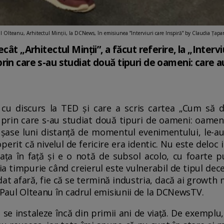
l Olteanu, Arhitectul Minții, la DCNews, în emisiunea ”Interviuri care Inspiră” by Claudia Țapar
cât „Arhitectul Minții”, a făcut referire, la „Interv
n care s-au studiat două tipuri de oameni: care au 
 cu discurs la TED și care a scris cartea „Cum să da
rin care s-au studiat două tipuri de oameni: oameni 
 șase luni distanță de momentul evenimentului, le-au
erit că nivelul de fericire era identic. Nu este deloc i
ața în față și e o notă de subsol acolo, cu foarte p
a timpurie când creierul este vulnerabil de tipul dece
i dat afară, fie că se termină industria, dacă ai growth
s Paul Olteanu în cadrul emisiunii de la DCNewsTV.
 se instaleze încă din primii ani de viață. De exemplu