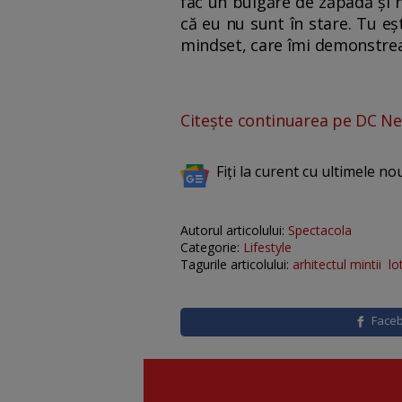
fac un bulgăre de zăpadă și nu
că eu nu sunt în stare. Tu eș
mindset, care îmi demonstrează,
Citește continuarea pe DC Ne
Fiți la curent cu ultimele no
Autorul articolului:
Spectacola
Categorie:
Lifestyle
Tagurile articolului:
arhitectul mintii
lo
Face