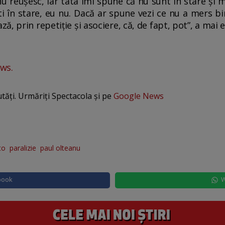
 reușesc, iar tata îmi spune că nu sunt în stare și mi
ti în stare, eu nu. Dacă ar spune vezi ce nu a mers bi
 prin repetiție și asociere, că, de fapt, pot”, a mai ex
ws.
utăți. Urmăriți Spectacola și pe
Google News
to
paralizie
paul olteanu
book
W