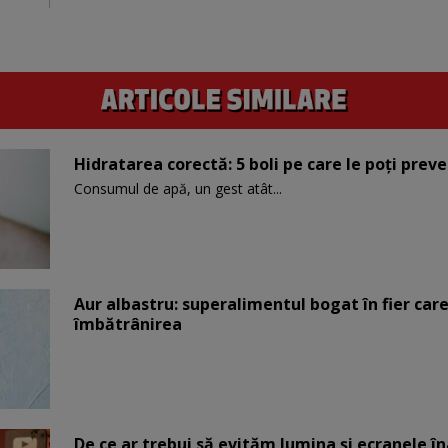
Hidratarea corectă: 5 boli pe care le poți prev
Consumul de apă, un gest atât...
Aur albastru: superalimentul bogat în fier car
îmbătrânirea
De ce ar trebui să evităm lumina și ecranele î