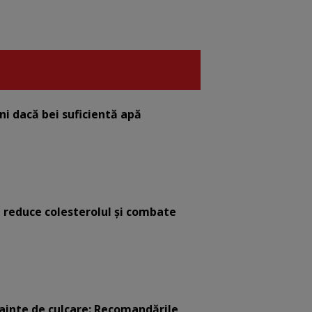
eni dacă bei suficientă apă
e reduce colesterolul și combate
nainte de culcare: Recomandările