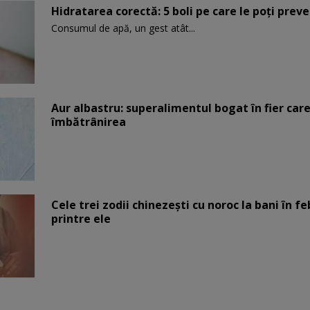
Hidratarea corectă: 5 boli pe care le poți prev
Consumul de apă, un gest atât...
Aur albastru: superalimentul bogat în fier car
îmbătrânirea
Cele trei zodii chinezești cu noroc la bani în fe
printre ele