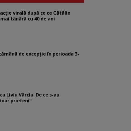
eacție virală după ce ce Cătălin
 mai tânără cu 40 de ani
tămână de excepție în perioada 3-
cu Liviu Vârciu. De ce s-au
 doar prieteni”