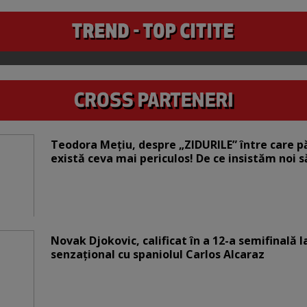
Teodora Mețiu, despre „ZIDURILE” între care pări
există ceva mai periculos! De ce insistăm noi 
Novak Djokovic, calificat în a 12-a semifinală 
senzațional cu spaniolul Carlos Alcaraz