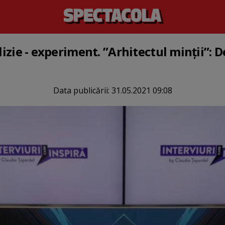
alizie - experiment. ”Arhitectul minții”:
Data publicării:
31.05.2021 09:08