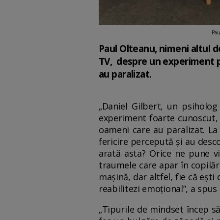
Pau
Paul Olteanu, nimeni altul de
TV, despre un experiment pri
au paralizat.
„Daniel Gilbert, un psiholog
experiment foarte cunoscut, p
oameni care au paralizat. La
fericire percepută și au descop
arată asta? Orice ne pune vi
traumele care apar în copilări
mașină, dar altfel, fie că eșt
reabilitezi emoțional”, a spu
„Tipurile de mindset încep să