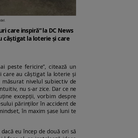
del.
iuri care inspiră” la DC News
câștigat la loterie și care
i peste fericire”, citează un
care au câștigat la loterie și
 măsurat nivelul subiectiv de
ntuitiv, nu s-ar zice. Dar ce ne
uține excepții, vorbim despre
sului părinților în accident de
 mindset, în maxim șase luni te
, dacă eu încep de două ori să