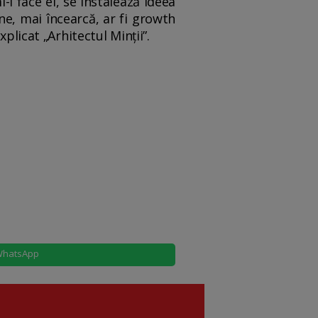
-l face el, se instalează ideea
ne, mai încearcă, ar fi growth
plicat „Arhitectul Minții”.
hatsApp