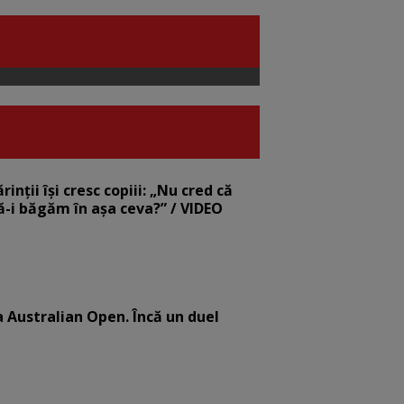
nții își cresc copiii: „Nu cred că
să-i băgăm în așa ceva?” / VIDEO
la Australian Open. Încă un duel