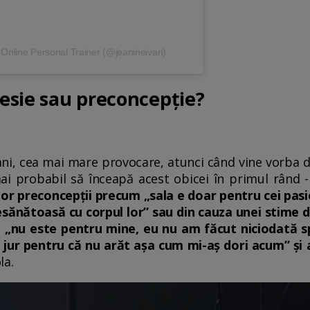
 Online Personal Trainer (@jeanineivan)
sesie sau preconcepție?
ani, cea mai mare provocare, atunci când vine vorba 
 mai probabil să înceapă acest obicei în primul rând 
or preconcepții precum „sala e doar pentru cei pas
esănătoasă cu corpul lor” sau din cauza unei stime 
l „nu este pentru mine, eu nu am făcut niciodată s
jur pentru că nu arăt așa cum mi-aș dori acum” și a
la.