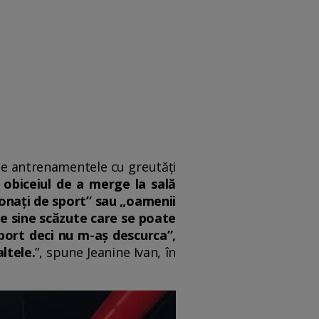
de antrenamentele cu greutăți
-
obiceiul de a merge la sală
ionați de sport” sau „oamenii
de sine scăzute care se poate
port deci nu m-aș descurca”,
ltele.
”, spune Jeanine Ivan, în