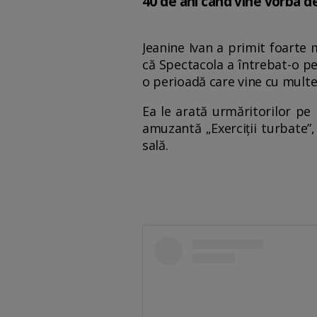
40 de ani când vine vorba de
Jeanine Ivan a primit foarte m
că Spectacola a întrebat-o pe 
o perioadă care vine cu mult
Ea le arată urmăritorilor pe
amuzantă „Exerciții turbate”
sală.