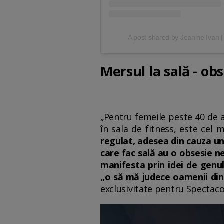
A post shared by Jeanine Ivan |
Mersul la sală - ob
„Pentru femeile peste 40 de 
în sala de fitness, este cel
regulat, adesea din cauza un
care fac sală au o obsesie n
manifesta prin idei de genu
„o să mă judece oamenii din 
exclusivitate pentru Spectaco